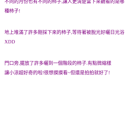
不同的月份也有不同的柿子,讓人更清楚當下來觀看的是哪
種柿子!
地上堆滿了許多剛採下來的柿子,等待著被脫光好曬日光浴
XDD
門口旁,擺放了許多曬到一個階段的柿子.有點微縮樣
讓小涼超好奇的啦!很想摸摸看~但還是拍拍就好了!