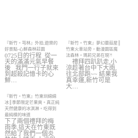
『新竹。芎林』外拍,遊樂的
『新竹。竹東』夢幻蘑菇屋║
好景點-心鮮森林莊園
竹東火車站旁，動漫園區魔
0725日的行程 從一
法森林。瑪莉兄弟在現?!
天的滿滿元氣早餐
禮拜四趴趴走,小
後 我門一行子就來
涼趁著台中下大雨,
到超殺記憶卡的心
往北部跑~~ 結果我
鮮…
真幸運,新竹可是
大…
『新竹。竹東』竹東圳綿綿
冰║季節限定芒果爽。真正純
天然健康的冰淇淋。吃得到
最純樸的味道
下了兩個禮拜的梅
雨季,這天在竹東既
然給了我們一個炎