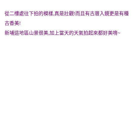
從二樓處往下拍的模樣,真是壯觀!而且有古厝入鏡更是有種
古香美!
新埔這地區山景很美,加上當天的天氣拍起來都好美唷~