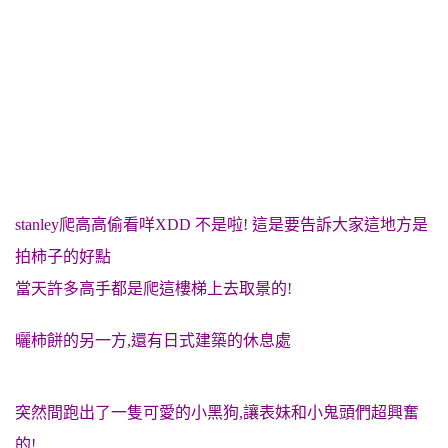
stanley爬高高偷看咩XDD 不是啦! 這是要告訴大家這地方是
拍柿子的好點
當天許多高手都是爬這樓梯上去取景的!
曬柿餅的另一方,還有日式建築的休息處
突然間跑出了一隻可愛的小黑狗,讓表妹和小鬼頭們超興奮
的!