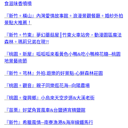
食滋味香噴噴
『新竹。橫山』內灣愛情故事館。浪漫景觀餐廳。婚紗外拍
景點大推薦！
『新竹。竹東』夢幻蘑菇屋║竹東火車站旁，動漫園區魔法
森林。瑪莉兄弟在現?!
『桃園。新屋』呱呱呱來看黃色小鴨&吃小鴨棉花糖─桃園
地景藝術節
『新竹。芎林』外拍,遊樂的好景點-心鮮森林莊園
『桃園。觀音』親子同樂逛花海─向陽農場
『桃園。復興鄉』小烏來天空步道&大溪老街
『苗栗』好望角賞風車&台鹽通宵精鹽館
『新竹』希臘風情─南寮漁港&海岸線鐵馬行