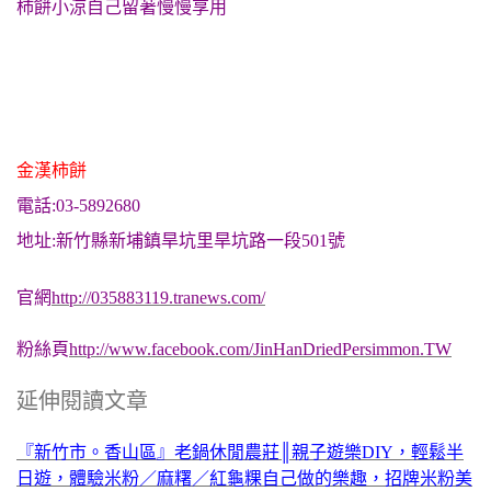
柿餅小涼自己留著慢慢享用
金漢柿餅
電話:03-5892680
地址:新竹縣新埔鎮旱坑里旱坑路一段501號
官網
http://035883119.tranews.com/
粉絲頁
http://www.facebook.com/JinHanDriedPersimmon.TW
延伸閱讀文章
『新竹市。香山區』老鍋休閒農莊║親子遊樂DIY，輕鬆半
日遊，體驗米粉／麻糬／紅龜粿自己做的樂趣，招牌米粉美