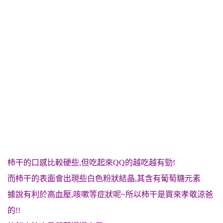
柿干的口感比較硬些,但吃起來QQ的越吃越有勁!
而柿干的表面會
出現些白色粉狀結晶,其含有葡萄糖元素
據說有利於高血壓,咳嗽等症狀呢~所以柿干是買來孝敬涼爸
的!!