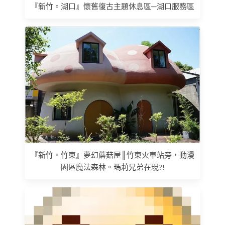
『新竹。湖口』懷舊復古主題休息區─湖口服務區
『新竹。竹東』夢幻蘑菇屋║竹東火車站旁，動漫
園區魔法森林。瑪莉兄弟在現?!