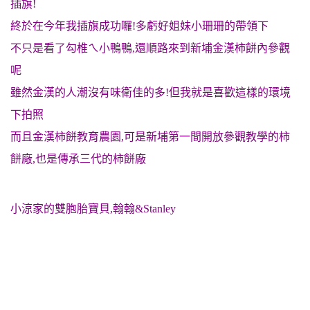
插旗!
終於在今年我插旗成功囉!多虧好姐妹小珊珊的帶領下
不只是看了勾椎ㄟ小鴨鴨,還順路來到新埔金漢柿餅內參觀
呢
雖然金漢的人潮沒有味衛佳的多!但我就是喜歡這樣的環境
下拍照
而且金漢柿餅教育農園,可是新埔第一間開放參觀教學的柿
餅廠,也是傳承三代的柿餅廠
小涼家的雙胞胎寶貝,翰翰&Stanley