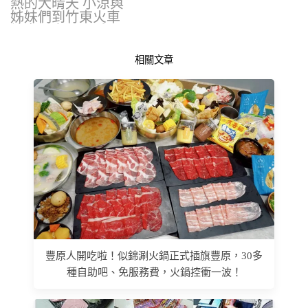
熱的大晴天 小涼與
姊妹們到竹東火車
站旁看完了可愛
的…
相關文章
豐原人開吃啦！似錦涮火鍋正式插旗豐原，30多
種自助吧、免服務費，火鍋控衝一波！