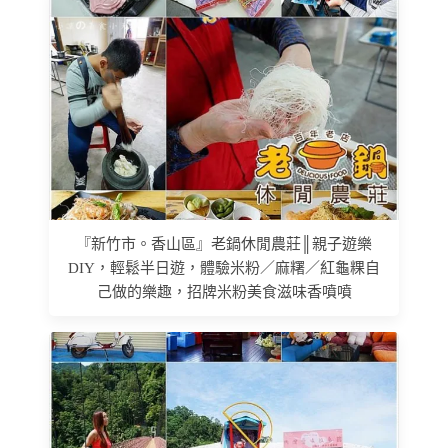
『新竹市。香山區』老鍋休閒農莊║親子遊樂
DIY，輕鬆半日遊，體驗米粉／麻糬／紅龜粿自
己做的樂趣，招牌米粉美食滋味香噴噴