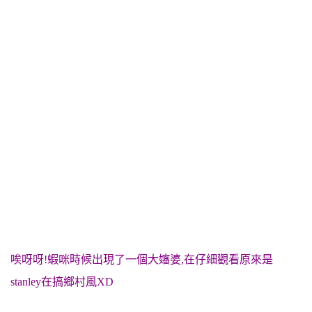
唉呀呀!蝦咪時候出現了一個大嬸婆,在仔細觀看原來是
stanley在搞鄉村風XD