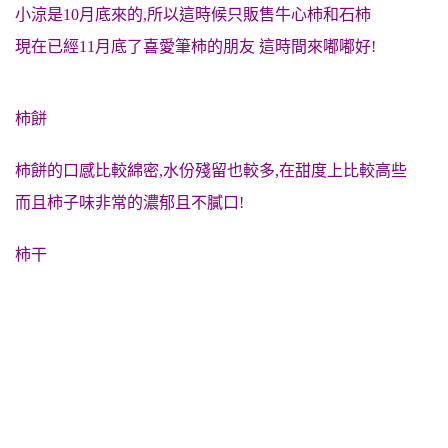
小涼是10月底來的,所以這時候只販售牛心柿和石柿
現在已經11月底了喜愛筆柿的朋友 這時間來嘟嘟好!
柿餅
柿餅
的口感比
較綿密,水份殘留也較多,在甜度上比較高些
而且柿子味非常的濃郁且不膩口!
柿干