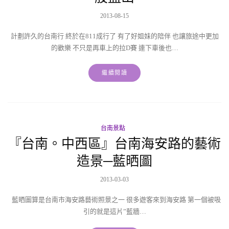
2013-08-15
計劃許久的台南行 終於在811成行了 有了好姐妹的陪伴 也讓旅途中更加
的歡樂 不只是再車上的拉D賽 連下車後也…
繼續閱讀
台南景點
『台南。中西區』台南海安路的藝術
造景─藍晒圖
2013-03-03
藍晒圖算是台南市海安路藝術照景之一 很多遊客來到海安路 第一個被吸
引的就是這片”藍牆…