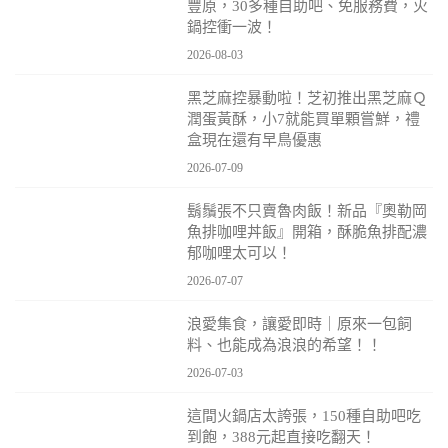
豐原，30多種自助吧、免服務費，火
鍋控衝一波！
2026-08-03
黑芝麻控暴動啦！芝初推出黑芝麻Ｑ
潤蛋黃酥，小7就能買單顆嘗鮮，禮
盒現在還有早鳥優惠
2026-07-09
鬍鬚張不只賣魯肉飯！新品『奧勒岡
魚排咖哩丼飯』開箱，酥脆魚排配濃
郁咖哩太可以！
2026-07-07
浪愛集食，讓愛即時｜原來一包飼
料、也能成為浪浪的希望！！
2026-07-03
這間火鍋店太誇張，150種自助吧吃
到飽，388元起直接吃翻天！