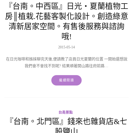
『台南。中西區』日光‧夏蘭植物工
房║植栽.花藝客製化設計。創造綠意
清新居家空間。有售後服務與諮詢
哦!
2015-05-14
在日光咖啡和姊妹聊完天後,便請教了店員日光夏蘭的位置 一開始還想說
我們會不會找不到呢? 結果順著開山路往府前路…
繼續閱讀
台南景點
『台南。北門區』錢來也雜貨店&七
股鹽山