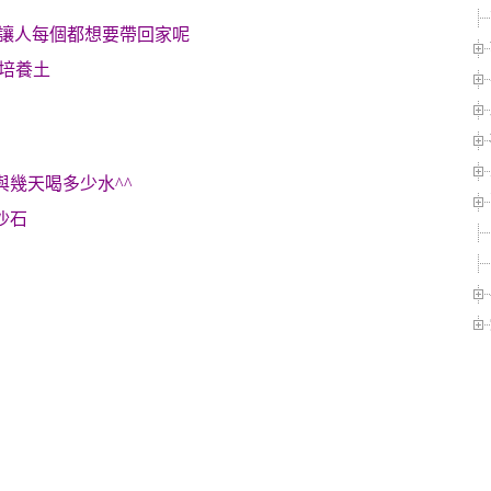
,讓人每個都想要帶回家呢
的培養土
與幾天喝多少水^^
沙石