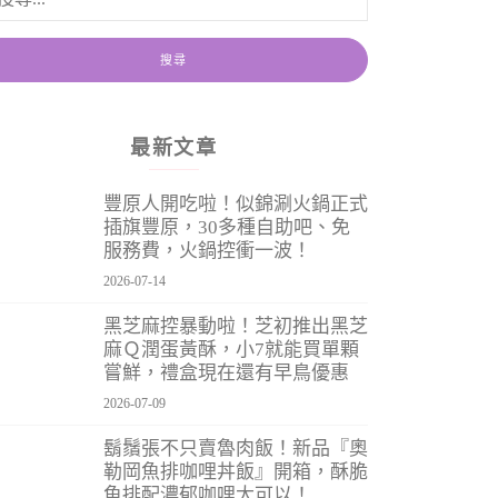
最新文章
豐原人開吃啦！似錦涮火鍋正式
插旗豐原，30多種自助吧、免
服務費，火鍋控衝一波！
2026-07-14
黑芝麻控暴動啦！芝初推出黑芝
麻Ｑ潤蛋黃酥，小7就能買單顆
嘗鮮，禮盒現在還有早鳥優惠
2026-07-09
鬍鬚張不只賣魯肉飯！新品『奧
勒岡魚排咖哩丼飯』開箱，酥脆
魚排配濃郁咖哩太可以！