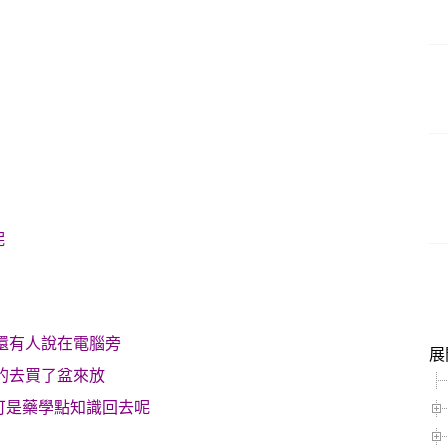
呢
還有人說在電腦旁
展
的去買了盆來放
,可是藥學點知識回去呢