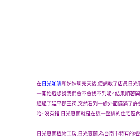
在
日光咖啡
和姊妹聊完天後,便請教了店員日光
一開始還想說我們會不會找不到呢? 結果順著
經過了延平郡王祠,突然
看到一處外面擺滿了許
哈~沒有錯,日光夏蘭就是在這一整排的住宅區內
日光夏蘭
植物工房,日光夏蘭,為台南市特有的