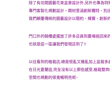
除了有坊間園藝花束盆景設計外,另外也專為特
專門客製化規劃設計，題材意涵創新獨特，別
我們顛覆傳統的園藝設計以簡約、樸實、創新的
門口外的騎樓處擺放了許多店員到農場挑回來
也就是這一區讓我們發現店到了!!
以往看到的植栽店,總是很亂又雜亂加上盆栽多
在日光夏蘭這,完全沒有以上那些感受,植栽整
空間也規劃的很寬暢明亮呢~