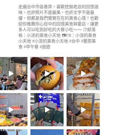
走遍台中市區巷弄，喜歡挖掘老店的回憶滋
味，也許照片不是最美，也許文字不是最
優，但都是我們實實在在的美食心情！也歡
迎你推薦你心目中的回憶美食與愛店，讓更
多人可以吃到好吃的大餐小吃～～
📑部落
格：小凉的美食小天地
📷FB：小涼的美食
小天地
#小涼的美食小天地 #台中 #豐原美
食 #早午餐 #旅遊