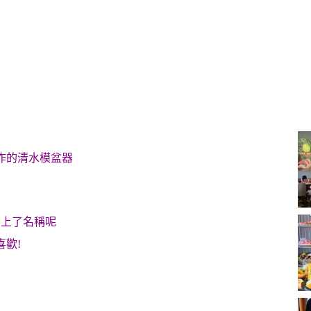
作的清水模盆器
刻上了名稱呢
歡!