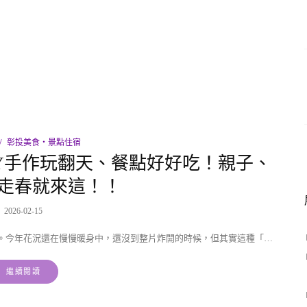
彰投美食‧景點住宿
Y手作玩翻天、餐點好好吃！親子、
走春就來這！！
2026-02-15
。今年花況還在慢慢暖身中，還沒到整片炸開的時候，但其實這種「…
繼續閱讀