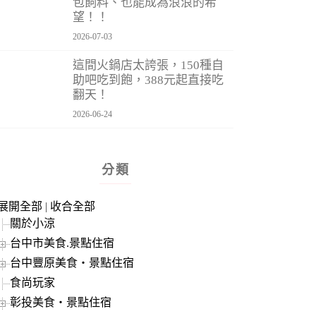
包飼料、也能成為浪浪的希
望！！
2026-07-03
這間火鍋店太誇張，150種自
助吧吃到飽，388元起直接吃
翻天！
2026-06-24
分類
展開全部
|
收合全部
關於小涼
台中市美食.景點住宿
台中豐原美食‧景點住宿
食尚玩家
彰投美食‧景點住宿