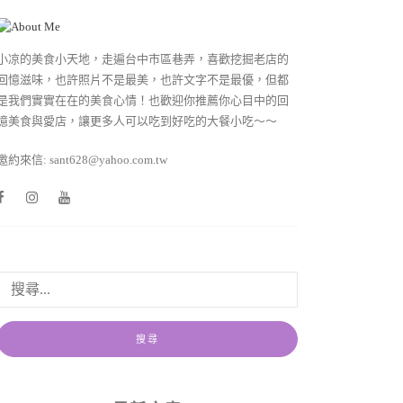
小凉的美食小天地，走遍台中市區巷弄，喜歡挖掘老店的
回憶滋味，也許照片不是最美，也許文字不是最優，但都
是我們實實在在的美食心情！也歡迎你推薦你心目中的回
憶美食與愛店，讓更多人可以吃到好吃的大餐小吃～～
邀約來信: sant628@yahoo.com.tw