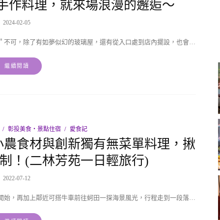
手作料理，就來場浪漫的邂逅～
2024-02-05
＂不可，除了有如夢似幻的玻璃屋，還有從入口處到店內擺設，也會…
繼續閱讀
彰投美食‧景點住宿
愛食記
小農食材與創新獨有無菜單料理，揪
制！(二林芳苑一日輕旅行)
2022-07-12
開始，再加上鄰近可搭牛車前往蚵田一探海景風光，行程走到一段落…