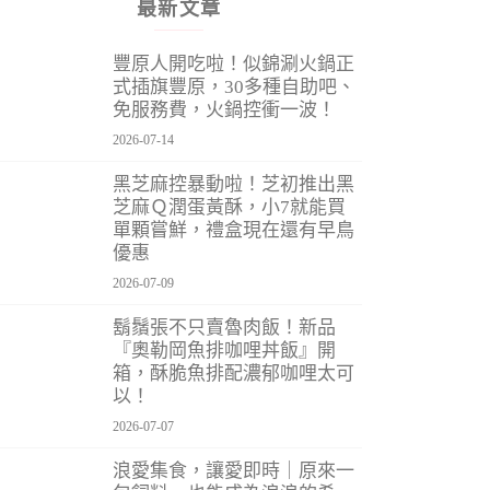
最新文章
豐原人開吃啦！似錦涮火鍋正
式插旗豐原，30多種自助吧、
免服務費，火鍋控衝一波！
2026-07-14
黑芝麻控暴動啦！芝初推出黑
芝麻Ｑ潤蛋黃酥，小7就能買
單顆嘗鮮，禮盒現在還有早鳥
優惠
2026-07-09
鬍鬚張不只賣魯肉飯！新品
『奧勒岡魚排咖哩丼飯』開
箱，酥脆魚排配濃郁咖哩太可
以！
2026-07-07
浪愛集食，讓愛即時｜原來一