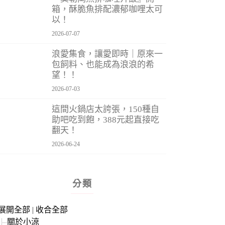
箱，酥脆魚排配濃郁咖哩太可
以！
2026-07-07
浪愛集食，讓愛即時｜原來一
包飼料、也能成為浪浪的希
望！！
2026-07-03
這間火鍋店太誇張，150種自
助吧吃到飽，388元起直接吃
翻天！
2026-06-24
分類
展開全部
|
收合全部
關於小涼