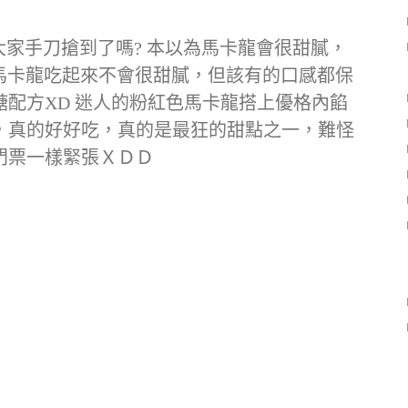
大家手刀搶到了嗎? 本以為馬卡龍會很甜膩，
的馬卡龍吃起來不會很甜膩，但該有的口感都保
配方XD 迷人的粉紅色馬卡龍搭上優格內餡
，真的好好吃，真的是最狂的甜點之一，難怪
門票一樣緊張ＸＤＤ