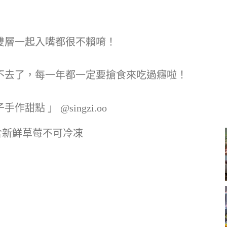
雙層一起入嘴都很不賴唷！
不去了，每一年都一定要搶食來吃過癮啦！
點 」 @singzi.oo
含新鮮草莓不可冷凍