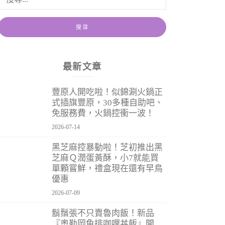
最新文章
豐原人開吃啦！似錦涮火鍋正
式插旗豐原，30多種自助吧、
免服務費，火鍋控衝一波！
2026-07-14
黑芝麻控暴動啦！芝初推出黑
芝麻Ｑ潤蛋黃酥，小7就能買
單顆嘗鮮，禮盒現在還有早鳥
優惠
2026-07-09
鬍鬚張不只賣魯肉飯！新品
『奧勒岡魚排咖哩丼飯』開