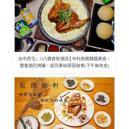
台中西屯』O八韓食新潮流║中科商圈韓國美食，
整隻鍋巴烤雞，起司牽絲邪惡破表(下午無休息)