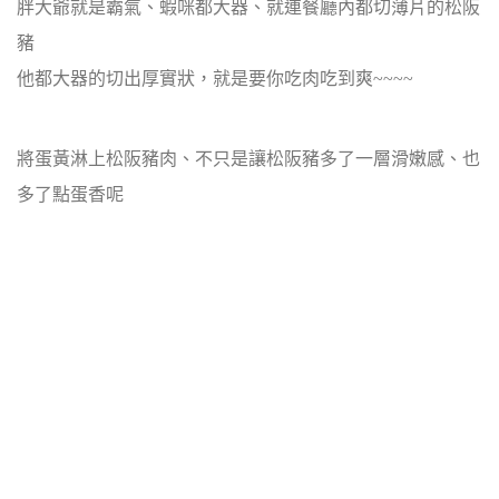
胖大爺就是霸氣、蝦咪都大器、就連餐廳內都切薄片的松阪
豬
他都大器的切出厚實狀，就是要你吃肉吃到爽~~~~
將蛋黃淋上松阪豬肉、不只是讓松阪豬多了一層滑嫩感、也
多了點蛋香呢