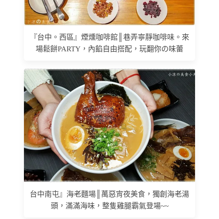
『台中。西區』煙燻咖啡館║巷弄寧靜咖啡味。來
場鬆餅PARTY，內餡自由搭配，玩翻你の味蕾
台中南屯』海老麵場║萬惡宵夜美食，獨創海老湯
頭，滿滿海味，整隻雞腿霸氣登場~~