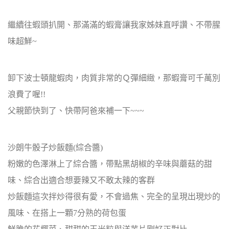
繼續往蝦頭扒開、那滿滿的蝦膏讓我家姊妹直呼讚、不帶腥
味超鮮~
卸下波士頓龍蝦肉，肉質非常的Ｑ彈細緻，那蝦膏可千萬別
浪費了喔!!
父親節快到了、快帶阿爸來補一下~~~
沙朗牛骰子炒飯麵(綜合醬)
粉嫩的色澤淋上了綜合醬，帶點黑胡椒的辛味與蘑菇的甜
味、綜合出適合想要辣又不敢太辣的客群
炒飯麵這次拌炒得很有愛，不會過焦、完全的呈現出現炒的
風味、在搭上一顆7分熟的荷包蛋