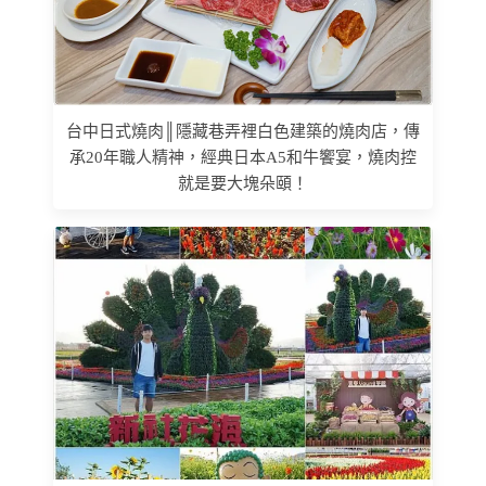
台中日式燒肉║隱藏巷弄裡白色建築的燒肉店，傳
承20年職人精神，經典日本A5和牛饗宴，燒肉控
就是要大塊朵頤！