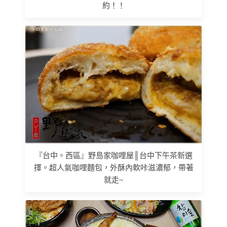
約！！
『台中。西區』野島家咖哩屋║台中下午茶新選
擇。超人氣咖哩麵包，外酥內軟咔滋濃郁，帶著
就走~