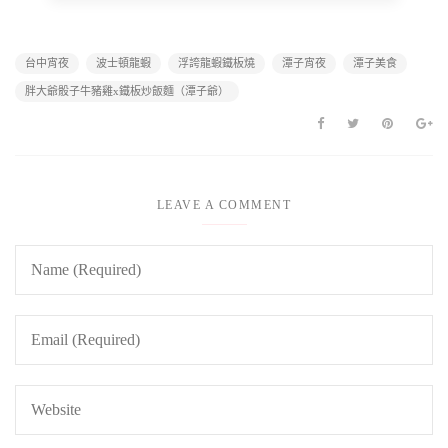
台中宵夜
波士頓龍蝦
浮誇龍蝦鐵板燒
潭子宵夜
潭子美食
胖大爺骰子牛豬雞x鐵板炒飯麵（潭子爺）
LEAVE A COMMENT