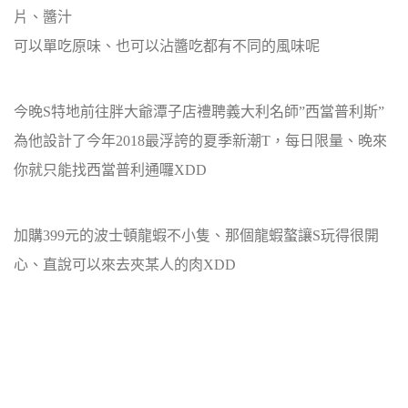
片、醬汁
可以單吃原味、也可以沾醬吃都有不同的風味呢
今晚S特地前往胖大爺潭子店禮聘義大利名師”西當普利斯”
為他設計了今年2018最浮誇的夏季新潮T，每日限量、晚來
你就只能找西當普利通囉XDD
加購399元的波士頓龍蝦不小隻、那個龍蝦螯讓S玩得很開
心、直說可以來去夾某人的肉XDD