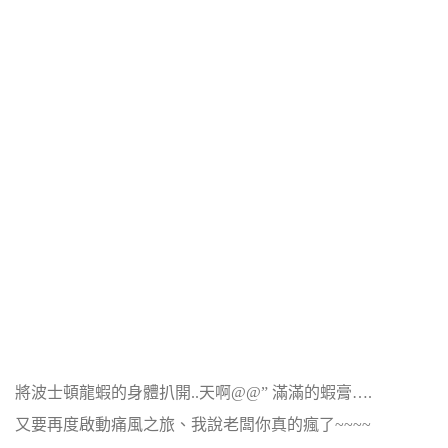
將波士頓龍蝦的身體扒開..天啊@@” 滿滿的蝦膏….
又要再度啟動痛風之旅、我說老闆你真的瘋了~~~~