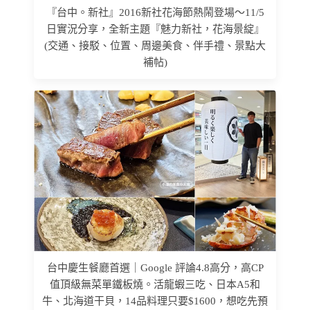
『台中。新社』2016新社花海節熱鬧登場～11/5
日實況分享，全新主題『魅力新社，花海景綻』
(交通、接駁、位置、周邊美食、伴手禮、景點大
補帖)
台中慶生餐廳首選｜Google 評論4.8高分，高CP
值頂級無菜單鐵板燒。活龍蝦三吃、日本A5和
牛、北海道干貝，14品料理只要$1600，想吃先預