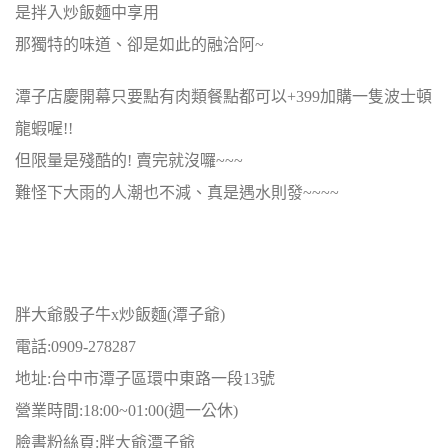
是拌入炒飯麵中享用
那獨特的味道、卻是如此的融洽阿~
潭子店慶開幕只要點有肉類餐點都可以+399加購一隻波士頓
龍蝦喔!!
但限量是殘酷的! 賣完就沒囉~~~
難怪下大雨的人潮也不減、真是遇水則發~~~~
胖大爺骰子牛x炒飯麵(潭子爺)
電話:0909-278287
地址:台中市潭子區環中東路一段13號
營業時間:18:00~01:00(週一公休)
臉書粉絲頁:
胖大爺潭子爺