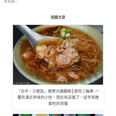
味香腸~~
相關文章
『台中。沙鹿區』鹿寮大腸麵線║遇見三輪車~一
攤充滿古早味的小吃，現在有店面了，從早到晚
都吃的到囉