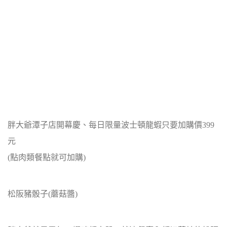
胖大爺潭子店開幕慶、每日限量波士頓龍蝦只要加購價399
元
(點肉類餐點就可加購)
松阪豬骰子(蘑菇醬)