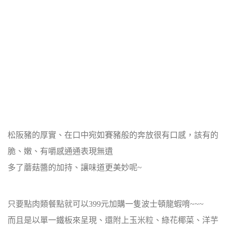
松阪豬的厚實、在口中宛如賽豬般的奔放很有口感，該有的
脆、嫩、有嚼感通通表現無遺
多了蘑菇醬的加持、讓味道更美妙呢~
只要點肉類餐點就可以399元加購一隻波士頓龍蝦唷~~~
而且是以單一鐵板來呈現、還附上玉米粒、綠花椰菜、洋芋