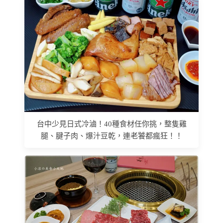
台中少見日式冷滷！40種食材任你挑，整隻雞
腿、腱子肉、爆汁豆乾，連老饕都瘋狂！！