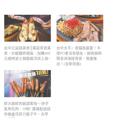
台中公益路美食║萬惡宵夜美
台中太平』夜貓族最愛！半
食，炒飯麵終極版、加購469
夜PO會沒有朋友，越夜越熱
元焗烤波士頓龍蝦浮誇上桌~
鬧澎湃海陸宵夜、限量推
出！(全新改版)
胖大爺胖肉爺請客啦~~拚手
氣來吃肉，18啦! 贏幾點就送
你幾盎司菲力骰子牛、古早