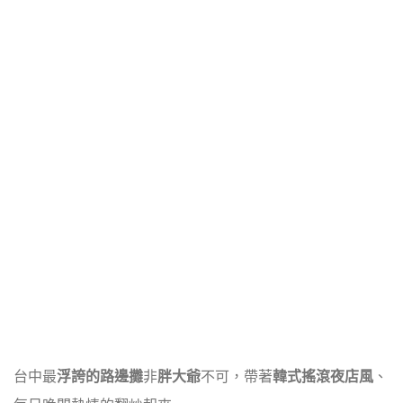
台中最
浮誇的路邊攤
非
胖大爺
不可，帶著
韓式搖滾夜店風
、