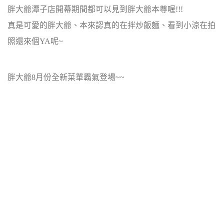
胖大爺潭子店開幕期間都可以見到胖大爺本尊喔!!!
真是可愛的胖大爺、本來認真的在拌炒飯麵、看到小涼在拍
照還來個YA呢~
胖大爺8月份全新菜單霸氣登場~~