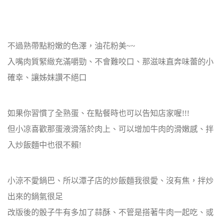
不過熟帶點粉嫩的色澤，油花粉美~~
入嘴肉質緊緻充滿嚼勁、不會難咬口、那滋味直奔味蕾的小
確幸、讓姊妹讚不絕口
如果你習慣了全熟蛋、在點餐時也可以告知店家喔!!!
但小凉喜歡那蛋液滑落於肉上、可以增加牛肉的滑嫩感、拌
入炒飯麵中也很不賴!
小涼不愛鍋巴、所以潭子店的炒飯麵我很愛、沒有焦，拌炒
出來的鍋氣很足
改版後的骰子牛有多加了蒜酥、不管是搭著牛肉一起吃、或