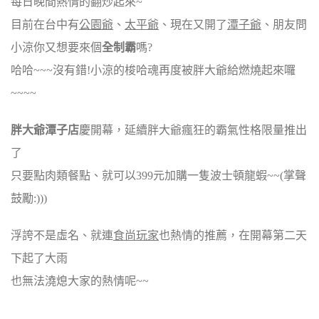
每日晚間熱情的翻炒起來~
目前在台中有
公園爺
、
太平爺
、現在又開了
潭子爺
、朋友問
小涼你又想要來個
全制霸
嗎?
哈哈~~~沒有錯!小涼的梭哈魂再度被胖大爺給燃燒起來囉
~~~~
胖大爺潭子店
慶開幕，延續胖大爺瘋狂的霸氣性格限量推出
了
只要點肉類餐點、就可以399元加購一隻波士頓龍蝦~~(掌聲
鼓勵:)))
浮誇不是虛名、就連
食尚玩家
也熱情的推薦，在開幕第二天
下起了大雨
也無法澆熄大家的熱情呢~~