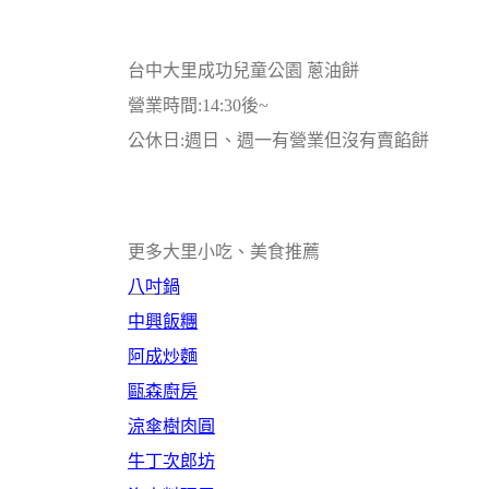
台中大里成功兒童公園 蔥油餅
營業時間:14:30後~
公休日:週日、週一有營業但沒有賣餡餅
更多大里小吃、美食推薦
八吋鍋
中興飯糰
阿成炒麵
甌森廚房
涼傘樹肉圓
牛丁次郎坊