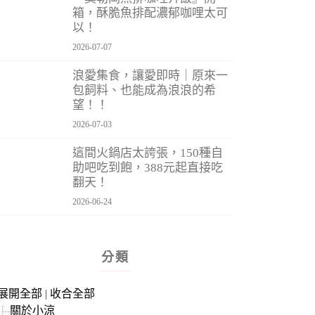
箱，酥脆魚排配濃郁咖哩太可
以！
2026-07-07
浪愛集食，讓愛即時｜原來一
包飼料、也能成為浪浪的希
望！！
2026-07-03
這間火鍋店太誇張，150種自
助吧吃到飽，388元起直接吃
翻天！
2026-06-24
分類
展開全部
|
收合全部
關於小涼