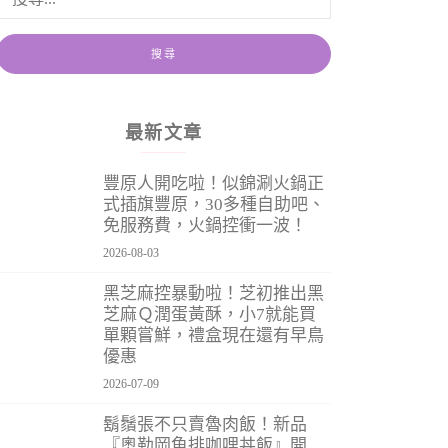
最新文章
豐原人開吃啦！似錦涮火鍋正
式插旗豐原，30多種自助吧、
免服務費，火鍋控衝一波！
2026-08-03
黑芝麻控暴動啦！芝初推出黑
芝麻Ｑ潤蛋黃酥，小7就能買
單顆嘗鮮，禮盒現在還有早鳥
優惠
2026-07-09
鬍鬚張不只賣魯肉飯！新品
『奧勒岡魚排咖哩丼飯』開