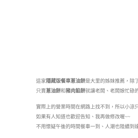
這家
隱藏版餐車蔥油餅
是大里的姊妹推薦，除
只賣
蔥油餅
和
豬肉餡餅
就讓老闆、老闆娘忙碌的
實際上的營業時間在網路上找不到，所以小涼
如果有人知道也歡迎告知、我再做修改喔~~
不用懷疑午後的時間餐車一到、人潮也陸續到達