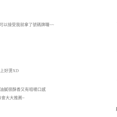
可以接受我就拿了號碼牌囉~~
上好燙XD
不油膩很酥香又有咀嚼口感
會大大推薦~