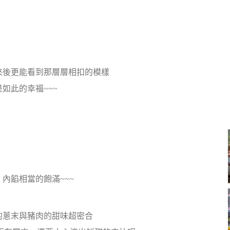
來後更能看到那層層相扣的模樣
如此的幸福~~~
內餡相當的飽滿~~~
的蔥末與豬肉的甜味超密合