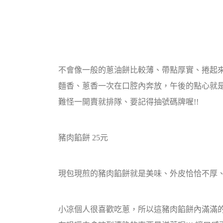
不會像一般的蔥油餅比較薄、帶點厚實、捲起
麵香、蔥香一次在口腔內奔放，午後的點心就是
難怪一開賣就排隊、要記得抽號碼牌喔!!
豬肉餡餅 25元
現包現煎的豬肉餡餅就是美味、外皮恰恰不厚、
小凉個人很喜歡吃蔥，所以這豬肉餡餅內滿滿