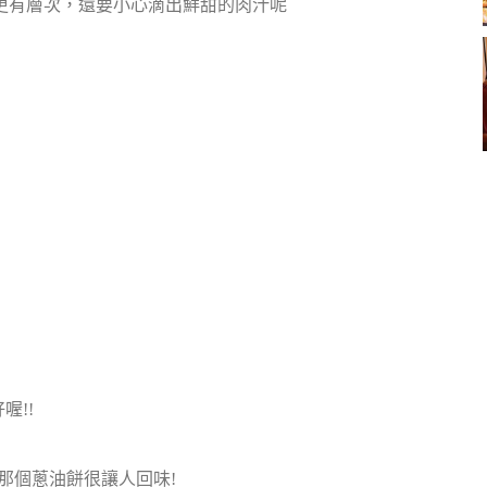
感更有層次，還要小心滴出鮮甜的肉汁呢
喔!!
那個蔥油餅很讓人回味!