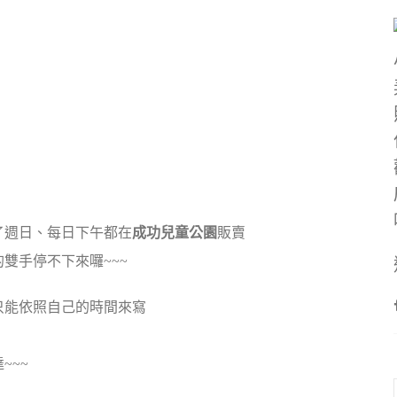
了週日、每日下午都在
成功兒童公園
販賣
雙手停不下來囉~~~
只能依照自己的時間來寫
~~~