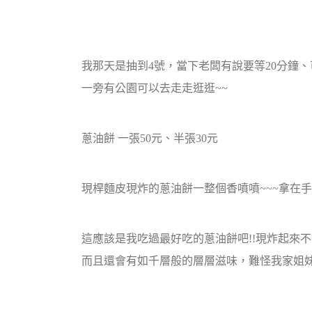
我那天是抽到4號，當下老闆有說要等20分鐘、
一旁有公園可以去走走逛逛~~
蔥油餅 一張50元、半張30元
現桿麵皮現炸的蔥油餅一整個香噴噴~~~拿在手
這應該是我吃過最好吃的蔥油餅吧!!現炸起來
而且還會有如千層般的層層滋味，難怪我家姐妹