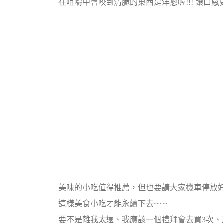
在咀嚼中會咬到清脆的東西是洋蔥喔!!! 讓口
美味的小吃值得推薦，但也要請大家機車停放好
這樣美食小吃才能永續下去~~~
要不是離我太遠、我應該一個禮拜會去買3次、