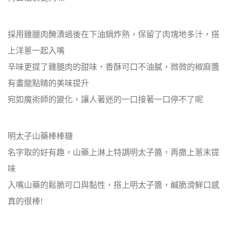
採用雞腿肉醃漬過後在下油鍋炸熟，保留了肉塊地多汁，搭
上洋蔥一起入嘴
辛味更提了雞腿肉的甜味，香酥可口不油膩，微微的椒麻醬
有畫龍點睛的美味提升
宛如魔術師的變化，讓人著迷的一口接著一口停不了呢
明太子山藥棒棒糖
名字取的好有趣，山藥上淋上特調明太子醬，再撒上蔥末提
味
入嘴山藥的鬆脆可口與黏性，搭上明太子醬，鹹脆滑鮮口感
真的很棒!