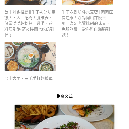
台中丼飯推薦║牛丁次郎坊崇
牛丁次郎坊斗六支店║肉肉控
德店，大口吃肉爽度破表，
看過來！浮誇肉山丼飯來
份量滿滿超划算，雞湯、飲
囉，滿足老饕挑剔的味蕾，
料喝到飽(宵夜時間也吃的到
免服務費、飲料雞白湯喝到
喔!)
飽！
台中大里，三禾手打麵菜單
相關文章