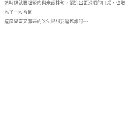
這時候就要趕緊的與米飯拌勻，製造出更滑順的口感，也增
添了一股香氣
這麼豐富又邪惡的吃法是想要逼死誰呀~~