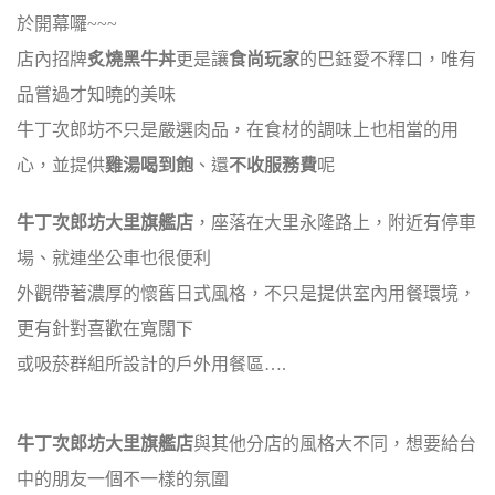
於開幕囉~~~
店內招牌
炙燒黑牛丼
更是讓
食尚玩家
的巴鈺愛不釋口，唯有
品嘗過才知曉的美味
牛丁次郎坊不只是嚴選肉品，在食材的調味上也相當的用
心，並提供
雞湯喝到飽
、還
不收服務費
呢
牛丁次郎坊大里旗艦店
，座落在大里永隆路上，附近有停車
場、就連坐公車也很便利
外觀帶著濃厚的懷舊日式風格，不只是提供室內用餐環境，
更有針對喜歡在寬闊下
或吸菸群組所設計的戶外用餐區….
牛丁次郎坊大里旗艦店
與其他分店的風格大不同，想要給台
中的朋友一個不一樣的氛圍