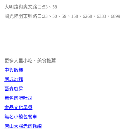
大明路與爽文路口:53、58
國光陸羽東興路口:23、50、59、158、6268、6333、6899
更多大里小吃、美食推薦
中興飯糰
阿成炒麵
甌森廚房
無名肉蛋吐司
金品文化早餐
無名小籠包餐車
唐山大腸赤肉麵線