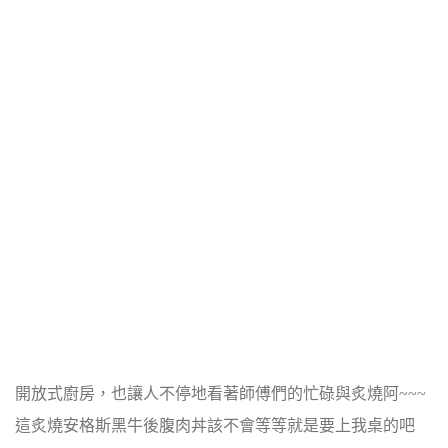
開放式廚房，也讓人不停地看著師傅們的忙碌與炙燒阿~~~
這炙燒安格斯黑牛後腹肉丼該不會等等就是要上我桌的吧