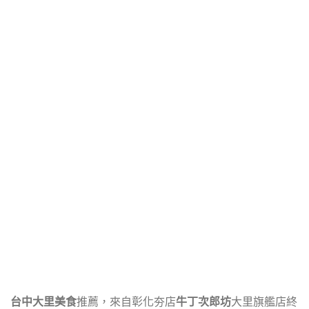
台中大里美食
推薦，來自彰化夯店
牛丁次郎坊
大里旗艦店終