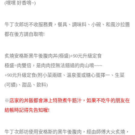
(嘿嘿 好香唷~)
牛丁次郎坊不收服務費，餐具、調味料、小碗、和風沙拉醬
都在後方請自取唷!
炙燒安格斯黑牛後腹肉丼(極盛)+90元升級定食
極盛=肉雙倍，是肉肉控無法錯過的肉山唷~~~
+90元升級定食(附小菜兩碟、溫泉蛋或糖心蛋擇一、生菜
(可續)、甜品、飲料)
※
店家的丼飯都會淋上特熬煮牛筋汁，如果不吃牛的朋友在
結帳時記得先告知喔!
牛丁次郎坊使用安格斯的黑牛後腹肉，經由師傅大火炙燒，