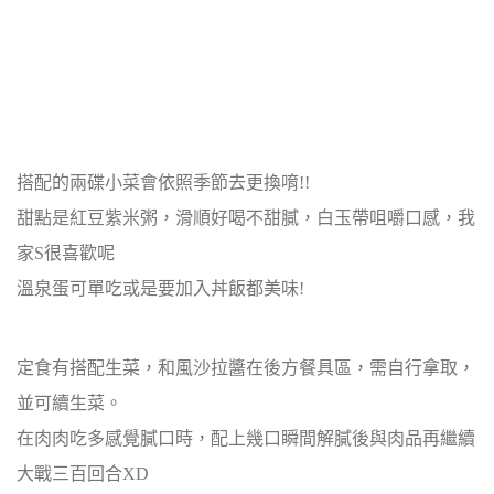
搭配的兩碟小菜會依照季節去更換唷!!
甜點是紅豆紫米粥，滑順好喝不甜膩，白玉帶咀嚼口感，我
家S很喜歡呢
溫泉蛋可單吃或是要加入丼飯都美味!
定食有搭配生菜，和風沙拉醬在後方餐具區，需自行拿取，
並可續生菜。
在肉肉吃多感覺膩口時，配上幾口瞬間解膩後與肉品再繼續
大戰三百回合XD