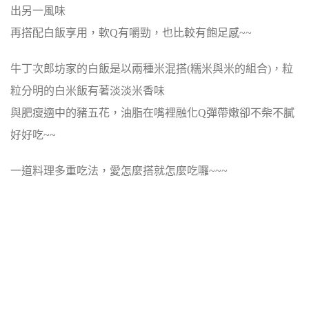
出另一風味
再搭配白飯享用，軟Q有嚼勁，也比較有飽足感~~
牛丁次郎坊家的白飯是以兩種米混搭(糯米與米的組合)，粒
粒分明的白米飯有著淡淡米香味
與肥瘦適中的豬五花，油脂在嘴裡融化Q彈帶嫩卻不柴不膩
好好吃~~
一道料理多重吃法，愛怎麼搭就怎麼吃囉~~~