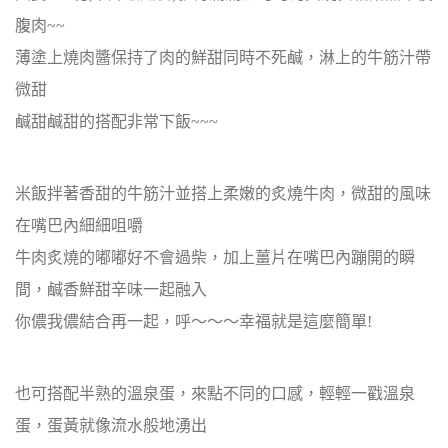
腹肉~~
薄塗上燒肉醬保持了肉的鮮甜同時不死鹹，淋上的牛筋汁帶
微甜
鹹甜鹹甜的搭配非常下飯~~~
米飯拌著香甜的牛筋汁並搭上柔嫩的炙燒牛肉，微甜的風味
在嘴巴內細細咀嚼
牛肉炙燒的嘟嘟好不會過柴，加上薑片在嘴巴內蹦開的瞬
間，鹹香鮮甜辛味一起融入
你儂我儂結合再一起，呼～～～幸福就是這麼簡單!
也可搭配半熟的溫泉蛋，來點不同的口感，輕輕一戳溫泉
蛋，蛋黃就像流水般地湧出