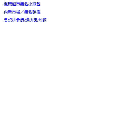
楓康超市無名小籠包
內新市場／無名麵攤
吳記排骨飯/爌肉飯/炒麵