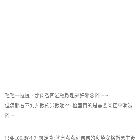
輕輕一拉提，那肉香四溢飄散起來好邪惡阿~~~
但怎都看不到丼飯的米飯呢??? 極盛真的是需要肉控來消滅
阿~~
只要180塊(不升級定食)就有滿滿沉甸甸的炙燒安格斯黑牛後