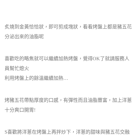
炙燒到金黃恰恰狀，即可剪成塊狀，看看烤盤上都是豬五花
分泌出來的油脂呢
喜歡吃的略焦就可以繼續加熱烤盤，覺得OK了就請服務人
員幫忙熄火
利用烤盤上的餘溫繼續加熱…
烤豬五花帶點厚度的口感，有彈性而且油脂豐富，加上洋蔥
十分爽口開胃!
S喜歡將洋蔥在烤盤上再拌炒下，洋蔥的甜味與豬五花交融