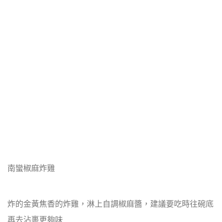
南蠻椒麻炸雞
炸的金黃焦香的炸雞，淋上自調椒麻醬，建議要吃時往碗底
再去沾裹更夠味