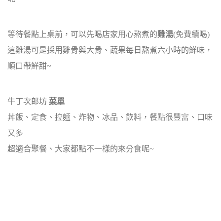
等待餐點上桌前，可以先喝店家用心熬煮的
雞湯
(免費續喝)
這雞湯可是採用雞骨與大骨、蔬果每日熬煮六小時的鮮味，
順口帶鮮甜~
牛丁次郎坊
菜單
丼飯、定食、拉麵、炸物、冰品、飲料，餐點很豐富、口味
又多
超適合聚餐、大家都點不一樣的來分食呢~