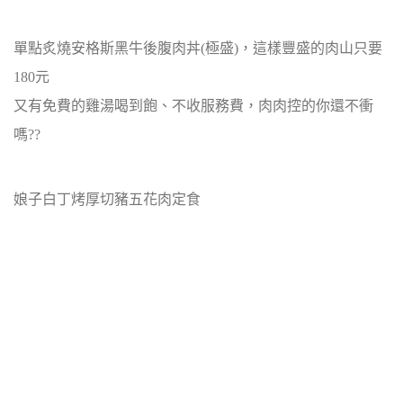
單點炙燒安格斯黑牛後腹肉丼(極盛)，這樣豐盛的肉山只要
180元
又有免費的雞湯喝到飽、不收服務費，肉肉控的你還不衝
嗎??
娘子白丁烤厚切豬五花肉定食