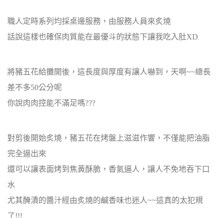
職人定時系列均採桌邊服務，由服務人員來炙燒
話說這樣也確保肉質能在最優斗的狀態下讓我吃入肚XD
將豬五花給攤開後，這長度與厚度有讓人嚇到，天啊~~總長
差不多50公分呢
你說肉肉控能不滿足嗎???
對剪後開始炙燒，豬五花在烤盤上滋滋作響，不僅能把油脂
完全逼出來
還可以讓表面烤到焦黃酥脆，香氣逼人，讓人不免地吞下口
水
尤其醃漬的醬汁經由炙燒的鹹香味也迷人~~這真的太犯規
了!!!