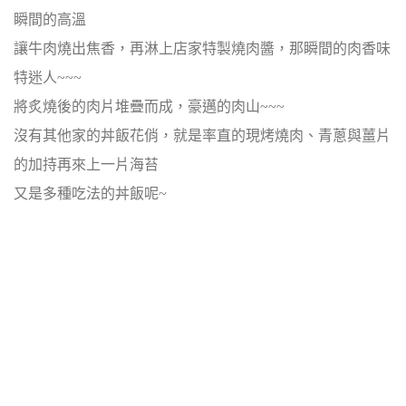
瞬間的高溫
讓牛肉燒出焦香，再淋上店家特製燒肉醬，那瞬間的肉香味
特迷人~~~
將炙燒後的肉片堆疊而成，豪邁的肉山~~~
沒有其他家的丼飯花俏，就是率直的現烤燒肉、青蔥與薑片
的加持再來上一片海苔
又是多種吃法的丼飯呢~