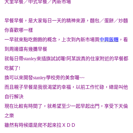
大里早餐／中式早餐／內新市場
早餐早餐，是大家每日一天的精神來源，麵包／蛋餅／炒麵
你喜歡哪一樣
一早就來點吃飽飽的概念，上次到內新市場買
中興飯糰
，看
到周邊還有幾攤早餐
就每日帶stanley來插旗試試囉!阿某說真的住家附近的早餐都
吃膩了!
換可以來開發stanley學校旁的美食囉~~
而且親子早餐是我很渴望的幸福，以前工作忙碌，總是叫他
自行解決
現在比較有時間了，就希望至少一起早起出門，享受下天倫
之樂
雖然有時候還是爬不起來拉ＸＤＤ