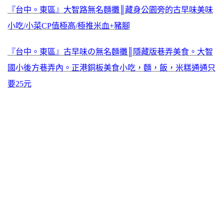
『台中。東區』大智路無名麵攤║藏身公園旁的古早味美味
小吃/小菜CP值極高/極推米血+豬腳
『台中。東區』古早味の無名麵攤║隱藏版巷弄美食。大智
國小後方巷弄內。正港銅板美食小吃，麵，飯，米糕通通只
要25元