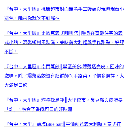
『台中。大里區』楓康超市對面無名手工饅頭與現包現蒸小
籠包，晚來你就吃不到囉～
『台中。大里區』米歐克義式咖啡館║隱身在寧靜住宅的義
式小館，溫馨鄉村風裝潢，美味義大利麵與手作甜點，好評
不斷！
『台中。大里區』南門蒸餃║學區美食/薄薄透亮皮，回味的
滋味。除了爆漿蒸餃還有總舖師ㄟ手路菜，平價多選擇，大
大滿足口慾
『台中。大里區』炸彈操島呼║大里夜市，臭豆腐與皮蛋耍
「炸」?!融合了香酥可口的好味道
『台中。大里』藍塩Blue Salt║平價創意義大利麵。泰式打