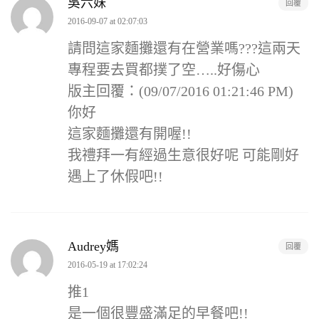
吳六妹
回覆
2016-09-07 at 02:07:03
請問這家麵攤還有在營業嗎???這兩天
專程要去買都撲了空…..好傷心
版主回覆：(09/07/2016 01:21:46 PM)
你好
這家麵攤還有開喔!!
我禮拜一有經過生意很好呢 可能剛好
遇上了休假吧!!
Audrey媽
回覆
2016-05-19 at 17:02:24
推1
是一個很豐盛滿足的早餐吧!!