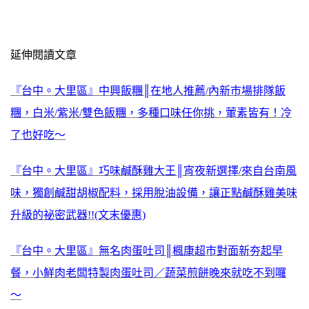
延伸閱讀文章
『台中。大里區』中興飯糰║在地人推薦/內新市場排隊飯
糰，白米/紫米/雙色飯糰，多種口味任你挑，葷素皆有！冷
了也好吃～
『台中。大里區』巧味鹹酥雞大王║宵夜新選擇/來自台南風
味，獨創鹹甜胡椒配料，採用脫油設備，讓正點鹹酥雞美味
升級的祕密武器!!(文末優惠)
『台中。大里區』無名肉蛋吐司║楓康超市對面新夯起早
餐，小鮮肉老闆特製肉蛋吐司／蔬菜煎餅晚來就吃不到囉
～