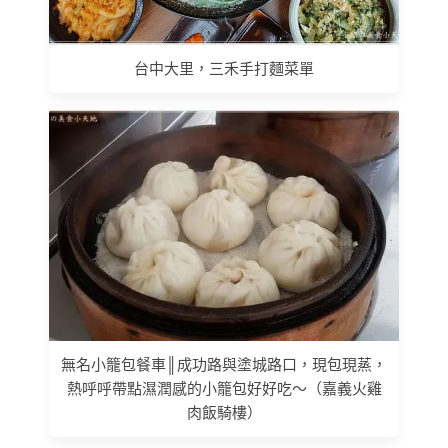
台中大里，三禾手打麵菜單
無名小籠包餐車║成功路與塗城路口，現包現蒸，
熱呼呼帶點濕潤感的小籠包好好吃～（嘉義火雞
肉飯騎樓）