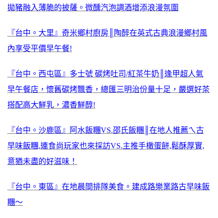
拋豬融入薄脆的披薩。微醺汽泡調酒增添浪漫氛圍
『台中。大里』奇米鄉村廚房║陶醉在英式古典浪漫鄉村風
內享受平價早午餐!
『台中。西屯區』多士號 碳烤吐司/紅茶牛奶║逢甲超人氣
早午餐店，懷舊碳烤飄香，總匯三明治份量十足，嚴選好茶
搭配高大鮮乳，濃香鮮醇!
『台中。沙鹿區』阿水飯糰VS.邵氏飯糰║在地人推薦ㄟ古
早味飯糰,連食尚玩家也來採訪VS.主推手橄蛋餅,鬆酥厚實,
意猶未盡的好滋味！
『台中。東區』在地晨間排隊美食。建成路樂業路古早味飯
糰～