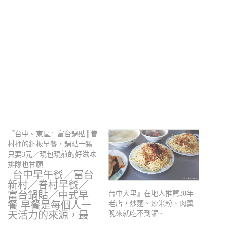
『台中。東區』富台鍋貼║眷
村裡的銅板早餐，鍋貼一顆
只要3元／現包現煎的好滋味
排隊也甘願
台中早午餐／富台
新村／眷村早餐／
富台鍋貼／中式早
台中大里』在地人推薦30年
餐 早餐是每個人一
老店，炒麵、炒米粉、肉羹
天活力的來源，最
晚來就吃不到囉~
近看…