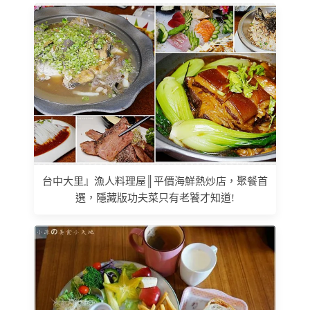
台中大里』漁人料理屋║平價海鮮熱炒店，聚餐首
選，隱藏版功夫菜只有老饕才知道!