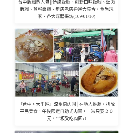
台中飯糰懶人包║傳統飯糰、創新口味飯糰、爌肉
飯糰、蔥蛋飯糰、新店老店通通大集合，食尚玩
家、各大媒體採訪(109/01/10)
『台中。大里區』涼傘樹肉圓║在地人推薦，排隊
平民美食，午後限定自助式肉圓，一粒只要２０
元，坐板凳吃肉圓?!