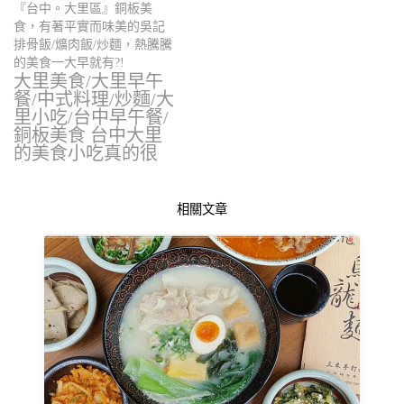
『台中。大里區』銅板美
食，有著平實而味美的吳記
排骨飯/爌肉飯/炒麵，熱騰騰
的美食一大早就有?!
大里美食/大里早午
餐/中式料理/炒麵/大
里小吃/台中早午餐/
銅板美食 台中大里
的美食小吃真的很
多，要…
相關文章