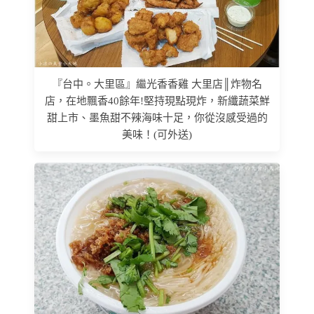
『台中。大里區』繼光香香雞 大里店║炸物名
店，在地飄香40餘年!堅持現點現炸，新纖蔬菜鮮
甜上市、墨魚甜不辣海味十足，你從沒感受過的
美味！(可外送)