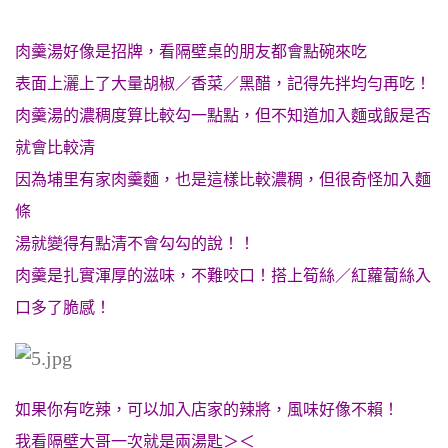
肉羹湯好像是招牌，看隔壁桌的朋友都會點碗來吃
表面上灑上了大量胡椒／香菜／黑醋，記得先拌均勻再吃！
肉羹湯的濃稠度算比較勾一點點，但不知道加入麵或飯是否
就會比較清
因為埔里有家肉羹麵，也是這樣比較濃稠，但很奇怪加入麵
條
湯就變得有點清不會勾勾的說！！
肉羹是扎實渾厚的滋味，不難咬口！搭上筍絲／紅蘿蔔絲入
口多了脆感！
如果你有吃辣，可以加入店家的辣將，風味好像不賴！
我看隔壁大哥一次就是兩湯匙＞＜