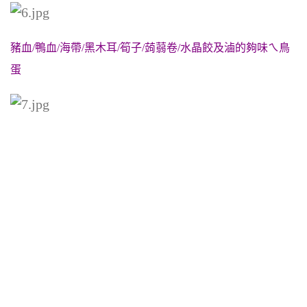
豬血/鴨血/海帶/黑木耳/筍子/蒟蒻卷/水晶餃及滷的夠味ㄟ鳥
蛋