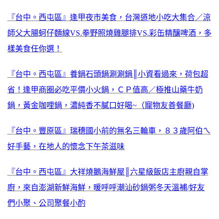
『台中。西屯區』逢甲夜市美食，台灣道地小吃大集合／涼
師父大腸蚵仔麵線VS.拳野照燒雞腿排VS.彩缶精釀啤酒，多
樣美食任你選！
『台中。西屯區』養鍋石頭鍋涮涮鍋║小資看過來，荷包超
省！逢甲商圈必吃平價小火鍋，ＣＰ值高／極推山藥牛奶
鍋，黃金咖哩鍋，濃純香不膩口好喝~（寵物友善餐廳)
『台中。豐原區』瑞穗國小前的無名三輪車，８３歲阿伯ㄟ
好手藝，在地人的懷念下午茶滋味
『台中。西屯區』大祥燒鵝海鮮屋║六星級飯店主廚親自掌
廚，來自澎湖新鮮海鮮，暖呼呼潮汕砂鍋粥冬天溫補/好友
們小聚、公司聚餐小酌