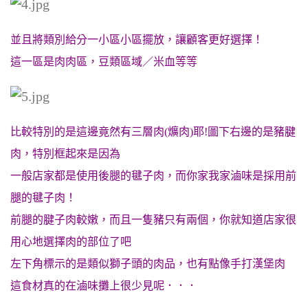
並且將類別給分一小區小區擺放，讓顧客更好選擇！
這一區是肉肉區，豆類區域／米血等等
比較特別的是這邊竟然有三層肉(爌肉)耶!圖下右邊的是豬腱
肉，特別框起來是因為
一般店家都是使用後腿的毽子肉，而你家我家滷味是採用前
腿的毽子肉！
前腿的腱子肉較嫩，而且一隻豬只有兩個，你就知道店家很
用心地選擇肉的部位了吧
左下角標示的是類似獅子頭的肉品，也有點像手打漢堡肉
這食材真的在滷味攤上很少見呢．．．