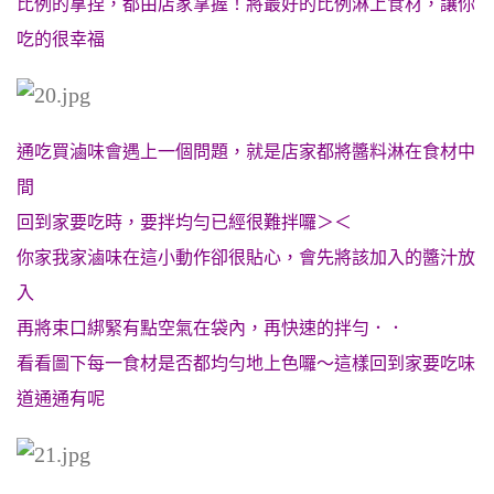
比例的拿捏，都由店家掌握！將最好的比例淋上食材，讓你
吃的很幸福
通吃買滷味會遇上一個問題，就是店家都將醬料淋在食材中
間
回到家要吃時，要拌均勻已經很難拌囉＞＜
你家我家滷味在這小動作卻很貼心，會先將該加入的醬汁放
入
再將束口綁緊有點空氣在袋內，再快速的拌勻．．
看看圖下每一食材是否都均勻地上色囉～這樣回到家要吃味
道通通有呢