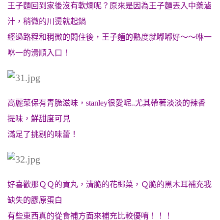
王子麵回到家後沒有軟爛呢？原來是因為王子麵丟入中藥滷
汁，稍微的川燙就起鍋
經過路程和稍微的悶住後，王子麵的熟度就嘟嘟好～～咻一
咻一的滑順入口！
高麗菜保有青脆滋味，stanley很愛呢..尤其帶著淡淡的辣香
提味，
鮮甜度可見
滿足了挑剔的味蕾！
好喜歡那ＱＱ的貢丸，清脆的花椰菜，Ｑ脆的黑木耳補充我
缺失的膠原蛋白
有些東西真的從食補方面來補充比較優唷！！！