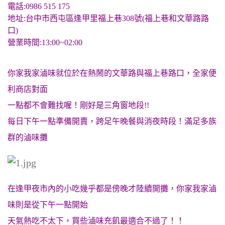
電話:0986 515 175
地址:台中市西屯區逢甲里福上巷308號(福上巷和文華路路
口)
營業時間:13:00~02:00
你家我家滷味就位於在熱鬧的文華路與福上巷路口，全家便
利商店對面
一點都不會難找喔！剛好是三角窗地段!!
每日下午一點準備開賣，跨足午晚餐與消夜時段！滿足多族
群的滷味攤
在逢甲夜市內的小吃幾乎都是傍晚才陸續開攤，你家我家滷
味則是從下午一點開始
天氣熱吃不太下，買些滷味充飢最適合不過了！！