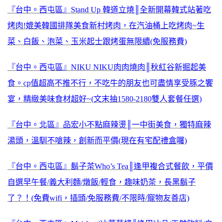
『台中。西屯區』Stand Up 韓道立燒║全新開幕韓式站著吃
烤肉!媲美韓國排隊美食新村烤肉，在汽油桶上吃烤肉~生
菜、白飯、泡菜、玉米起士跟烤蛋無限續(免服務費)
『台中。西屯區』NIKU NIKU肉肉燒肉║秋紅谷新掘起美
食。cp值超高不推不行，不吃牛的朋友也可盡情享受豚之饗
宴，精緻美味食材超好~(文末抽1580-2180雙人套餐任選)
『台中。北區』品宏小不點麻辣燙║一中街美食，獨特麻辣
湯頭，溫馴不嗆辣，創新而平價(現在有宅配禮盒囉)
『台中。西屯區』鬍子茶Who’s Tea║逢甲複合式餐飲，平價
自選早午餐/義大利麵/燉飯/輕食，趣味奶茶，長黑鬍子
了？！(免費wifi，插頭/免服務費/不限時/寵物友善店)