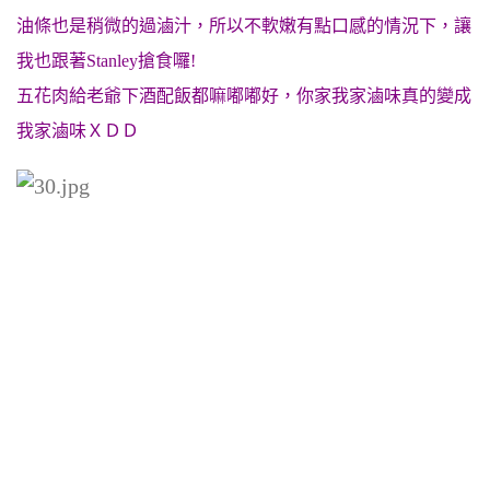
油條也是稍微的過滷汁，所以不軟嫩有點口感的情況下，讓
我也跟著Stanley搶食囉!
五花肉給老爺下酒配飯都嘛嘟嘟好，你家我家滷味真的變成
我家滷味ＸＤＤ