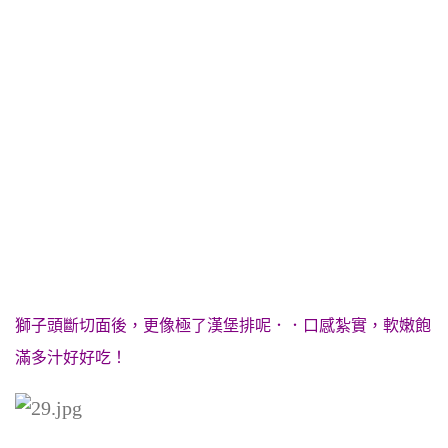
獅子頭斷切面後，更像極了漢堡排呢．．口感紮實，軟嫩飽
滿多汁好好吃！