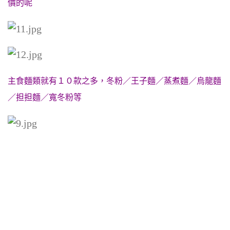
價的呢
主食麵類就有１０款之多，冬粉／王子麵／蒸煮麵／烏龍麵
／担担麵／寬冬粉等