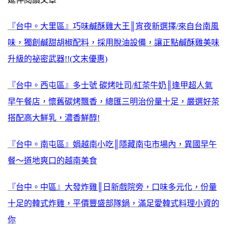
『台中。大里區』巧味鹹酥雞大王║宵夜新選擇/來自台南風
味，獨創鹹甜胡椒配料，採用脫油設備，讓正點鹹酥雞美味
升級的祕密武器!!(文末優惠)
『台中。西屯區』多士號 碳烤吐司/紅茶牛奶║逢甲超人氣
早午餐店，懷舊碳烤飄香，總匯三明治份量十足，嚴選好茶
搭配高大鮮乳，濃香鮮醇!
『台中。南屯區』娟越南小吃║隱藏南屯市場內，異國早午
餐～道地爽口的越南美食
『台中。中區』大發炸雞║日新戲院旁，口味多元化，份量
十足的韓式炸雞，平價豐盛部隊鍋，滿足愛韓式料理小資的
你