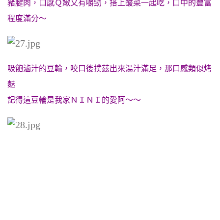
豬腱肉，口感Ｑ嫩又有嚼勁，搭上酸菜一起吃，口中的豐富
程度滿分～
吸飽滷汁的豆輪，咬口後撲茲出來湯汁滿足，那口感類似烤
麩
記得這豆輪是我家ＮＩＮＩ的愛阿～～