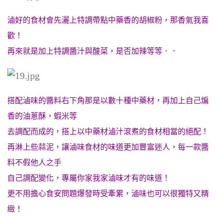
滷好的食材會先灑上特調帶點中藥香的胡椒粉，那香氣我喜
歡！
再來就是加上特調醬汁與酸菜，是否加辣等等．．
搭配滷味的醬料右下角那是以數十種中藥材，再加上自己煸
香的油蔥酥，蝦米等
去調配而成的，搭上以中藥材滷汁滾煮的食材相當的絕配！
再淋上些蒜泥，讓滷味食材的味道更加豐富迷人，每一款醬
料不假他人之手
自己調配變化，專屬你家我家滷味才有的味道！
更不用擔心食安問題爆發時受牽累，滷味也可以很獨特又精
緻！