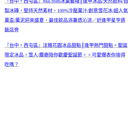
『台中。西屯區』Maj.frutti冰菓藝棧║逢甲冰品/天然飲料/自
製冰磚，堅持天然素材，100%冷壓菓汁/創意雪花冰/超人氣
菓盃/菓泥迎來盛夏，最佳飲品消暑透沁涼／近逢甲星亨道
飯店旁
『台中。西屯區』法雅花園冰品甜點║逢甲熱門甜點。聖誕
限定冰品，雪人/麋鹿陪你歡慶聖誕節。。可愛爆表你捨得
吃嗎？