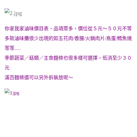
你家我家滷味價目表，品項眾多，價位從５元～５０元不等
多款滷味攤很少出現的如五花肉/香腸/火鍋肉片/鳥蛋/鱈魚燒
等等….
季節蔬菜／菇類／主食麵條也很多樣可選擇，低消至少３０
元
滿百麵條還可以另外拆裝放呢～