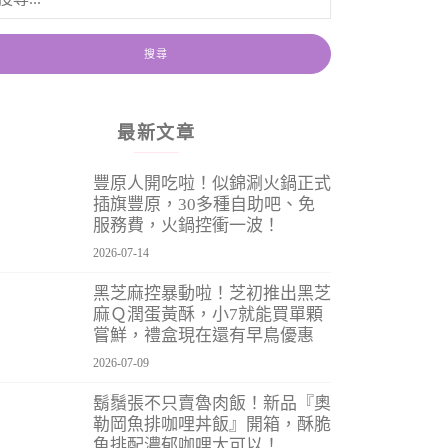
最新文章
豐原人開吃啦！似錦涮火鍋正式
插旗豐原，30多種自助吧、免
服務費，火鍋控衝一波！
2026-07-14
黑芝麻控暴動啦！芝初推出黑芝
麻Ｑ潤蛋黃酥，小7就能買單顆
嘗鮮，禮盒現在還有早鳥優惠
2026-07-09
鬍鬚張不只賣魯肉飯！新品『奧
勒岡魚排咖哩丼飯』開箱，酥脆
魚排配濃郁咖哩太可以！