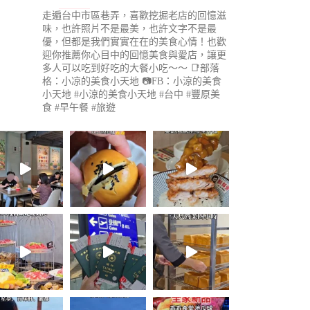
走遍台中市區巷弄，喜歡挖掘老店的回憶滋
味，也許照片不是最美，也許文字不是最
優，但都是我們實實在在的美食心情！也歡
迎你推薦你心目中的回憶美食與愛店，讓更
多人可以吃到好吃的大餐小吃～～
📑部落
格：小凉的美食小天地
📷FB：小涼的美食
小天地
#小涼的美食小天地 #台中 #豐原美
食 #早午餐 #旅遊