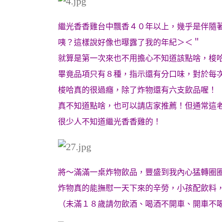
繼光香香雞台中飄香４０年以上，幾乎是伴隨
咦？這樣說好像也曝露了我的年紀＞＜＂
就算是第一次來也不用擔心不知道該點啥，梭
畢竟品項只有８種，指示還有分口味，對於每次
梭哈真的很過癮，除了炸物還有六支飲品喔！
真不知道點啥，也可以請店家推薦！但通常這
很少人不知道繼光香香雞的！
將～滿滿一桌炸物飲品，豐盛到我內心猛轉圈
炸物真的能撫慰一天下來的辛勞，小孩配飲料
（未滿１８歲請勿飲酒、喝酒不開車、開車不