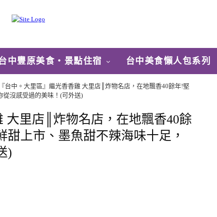
台中豐原美食‧景點住宿
台中美食懶人包系列
『台中。大里區』繼光香香雞 大里店║炸物名店，在地飄香40餘年!堅
從沒感受過的美味！(可外送)
 大里店║炸物名店，在地飄香40餘
鮮甜上市、墨魚甜不辣海味十足，
送)