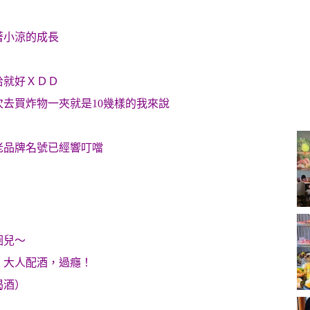
著小涼的成長
哈就好ＸＤＤ
去買炸物一夾就是10幾樣的我來說
老品牌名號已經響叮噹
圈兒～
，大人配酒，過癮！
喝酒）