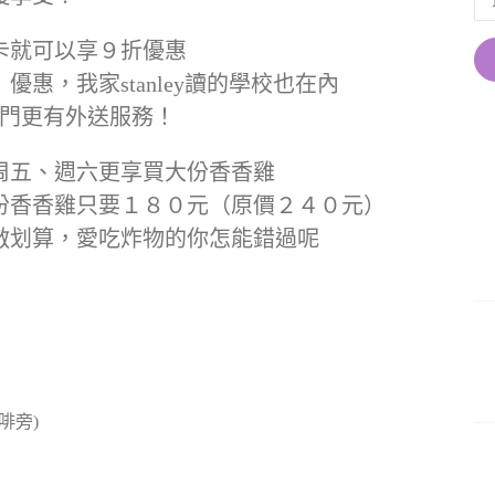
卡就可以享９折優惠
惠，我家stanley讀的學校也在內
出門更有外送服務！
周五、週六更享買大份香香雞
份香香雞只要１８０元（原價２４０元）
敵划算，愛吃炸物的你怎能錯過呢
啡旁)