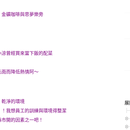
，金礦咖啡與思夢樂旁
小涼曾經買來當下飯的配菜
毛雨而降低熱情阿～
，乾淨的環境
展
！！
我想員工的訓練與環境得整潔
縣市開的因素之一吧！