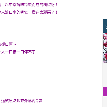
灑上以中藥調味特製而成的胡椒粉！
令人流口水的香氣，實在太邪惡了！
的燙口阿～
令人一口接一口停不了
，這魷魚吃起來外酥內Q彈