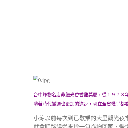
台中炸物名店非繼光香香雞莫屬，從１９７３
隨著時代變遷也更加的進步，現在全省幾乎都
小涼以前每次到已歇業的大里觀光夜
就會順路繞過來拎一包炸物回家，慢