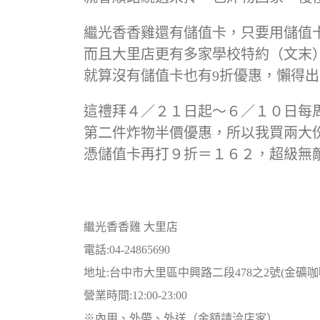
繼光香香雞還有儲值卡，只要用儲值
而且大里店更有多家學校特約（文末）優
就算沒有儲值卡也有9折優惠，懶得
這禮拜４／２１日起～６／１０日每
第二件炸物半價優惠，所以我買兩大
憑儲值卡再打９折＝１６２，超級無
繼光香香雞 大里店
電話:04-24865690
地址:台中市大里區中興路二段478之2號(金礦咖
營業時間:12:00-23:00
※內用、外帶、外送（金額請洽店家）