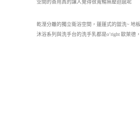
空間的善用真的讓人覺得很寬暢無壓迫感呢
乾溼分離的獨立衛浴空間，蓮蓬式的盥洗~ 地
沐浴系列與洗手台的洗手乳都是o’right 歐