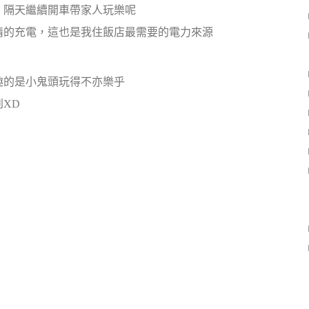
，隔天繼續開車帶家人玩樂呢
情的充電，這也是我住飯店最需要的電力來源
趣的是小鬼頭玩得不亦樂乎
XD