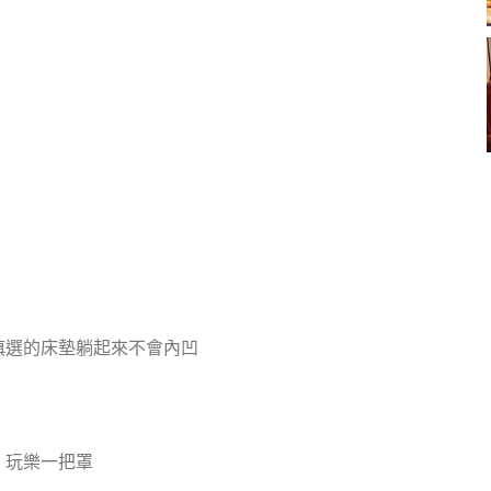
慎選的床墊躺起來不會內凹
、玩樂一把罩