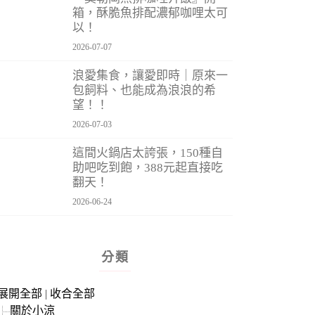
箱，酥脆魚排配濃郁咖哩太可
以！
2026-07-07
浪愛集食，讓愛即時｜原來一
包飼料、也能成為浪浪的希
望！！
2026-07-03
這間火鍋店太誇張，150種自
助吧吃到飽，388元起直接吃
翻天！
2026-06-24
分類
展開全部
|
收合全部
關於小涼