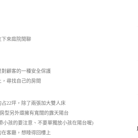
友下來庭院閒聊
是對顧客的一種安全保護
上，尋找自己的房間
占22坪，除了兩張加大雙人床
這房型另外還擁有寬闊的露天陽台
帶小孩的要注意、不要單獨放小孩在陽台喔)
的在客廳，想睡得回樓上