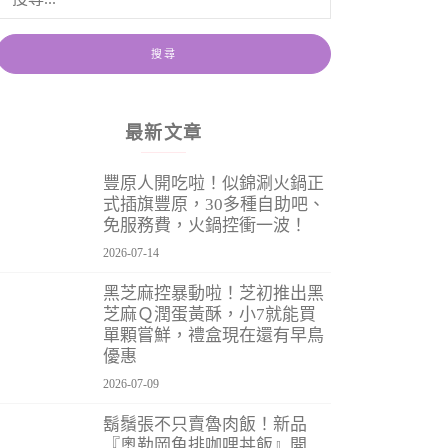
最新文章
豐原人開吃啦！似錦涮火鍋正
式插旗豐原，30多種自助吧、
免服務費，火鍋控衝一波！
2026-07-14
黑芝麻控暴動啦！芝初推出黑
芝麻Ｑ潤蛋黃酥，小7就能買
單顆嘗鮮，禮盒現在還有早鳥
優惠
2026-07-09
鬍鬚張不只賣魯肉飯！新品
『奧勒岡魚排咖哩丼飯』開