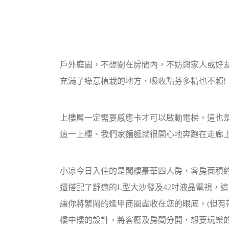
戶外庭園，不想關在房間內，不妨與家人或好
充滿了綠意植栽的地方，吸收點芬多精也不賴!
上樓層一定需要感應卡才可以啟動電梯，這也
這一上樓、我們家麵麵就很開心地奔跑在走廊
小凉今日入住的是閣樓豪華四人房，客房面積約
還搭配了舒適的L型大沙發及42吋液晶電視，
讓你將繁鬧的逢甲商圈盡收在您的眼底，(但有
樓中樓的設計，將客廳及房間分開，想要玩樂