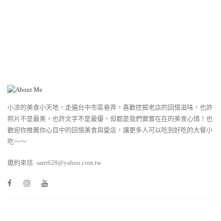
小凉的美食小天地，走遍台中市區巷弄，喜歡挖掘老店的回憶滋味，也許
照片不是最美，也許文字不是最優，但都是我們實實在在的美食心情！也
歡迎你推薦你心目中的回憶美食與愛店，讓更多人可以吃到好吃的大餐小
吃～～
邀約來信: sant628@yahoo.com.tw