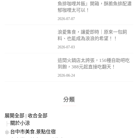
魚排咖哩丼飯』開箱，酥脆魚排配濃
郁咖哩太可以！
2026-07-07
浪愛集食，讓愛即時｜原來一包飼
料、也能成為浪浪的希望！！
2026-07-03
這間火鍋店太誇張，150種自助吧吃
到飽，388元起直接吃翻天！
2026-06-24
分類
展開全部
|
收合全部
關於小涼
台中市美食.景點住宿