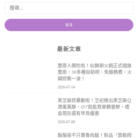
最新文章
豐原人開吃啦！似錦涮火鍋正式插旗
豐原，30多種自助吧、免服務費，火
鍋控衝一波！
2026-07-14
黑芝麻控暴動啦！芝初推出黑芝麻Ｑ
潤蛋黃酥，小7就能買單顆嘗鮮，禮
盒現在還有早鳥優惠
2026-07-09
鬍鬚張不只賣魯肉飯！新品『奧勒岡