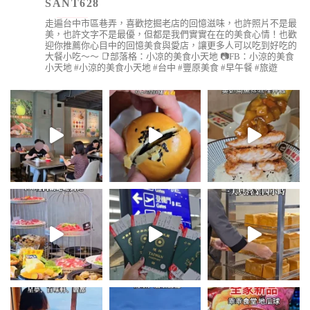
SANT628
走遍台中市區巷弄，喜歡挖掘老店的回憶滋味，也許照片不是最
美，也許文字不是最優，但都是我們實實在在的美食心情！也歡
迎你推薦你心目中的回憶美食與愛店，讓更多人可以吃到好吃的
大餐小吃～～
📑部落格：小凉的美食小天地
📷FB：小涼的美食
小天地
#小涼的美食小天地 #台中 #豐原美食 #早午餐 #旅遊