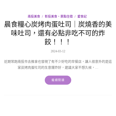
南投美食
彰投美食‧景點住宿
愛食記
晨食糧心炭烤肉蛋吐司｜炭燒香的美
味吐司，還有必點非吃不可的炸
餃！！！
2024-03-12
近期常跑南投市去推拿也發現了有不少好吃的早餐店，讓人很意外的是這
家炭烤肉蛋吐司的生意爆炸好，建議大家不想久候，…
繼續閱讀