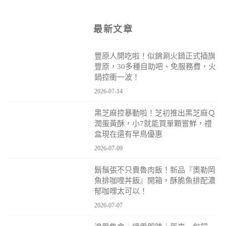
最新文章
豐原人開吃啦！似錦涮火鍋正式插旗
豐原，30多種自助吧、免服務費，火
鍋控衝一波！
2026-07-14
黑芝麻控暴動啦！芝初推出黑芝麻Ｑ
潤蛋黃酥，小7就能買單顆嘗鮮，禮
盒現在還有早鳥優惠
2026-07-09
鬍鬚張不只賣魯肉飯！新品『奧勒岡
魚排咖哩丼飯』開箱，酥脆魚排配濃
郁咖哩太可以！
2026-07-07