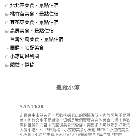
北北基美食‧景點住宿
桃竹苗美食‧景點住宿
宜花東美食‧景點住宿
高屏美食‧景點住宿
台灣外島美食‧景點住宿
團購、宅配美食
小凉周遊列國
體驗‧邀稿
追蹤小涼
SANT628
走遍台中市區巷弄，喜歡挖掘老店的回憶滋味，也許照片不是最
美，也許文字不是最優，但都是我們實實在在的美食心情！也歡
迎你推薦你心目中的回憶美食與愛店，讓更多人可以吃到好吃的
大餐小吃～～
📑部落格：小凉的美食小天地
📷FB：小涼的美食
小天地
#小涼的美食小天地 #台中 #豐原美食 #早午餐 #旅遊