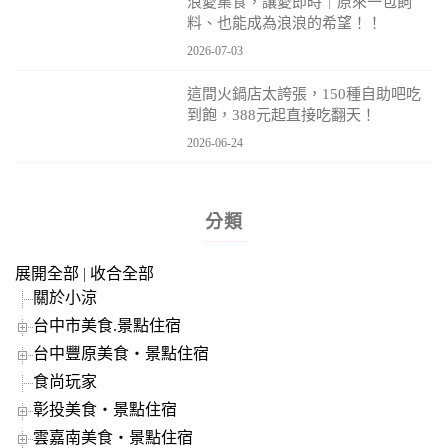
浪愛集食，讓愛即時｜原來一包飼
料、也能成為浪浪的希望！！
2026-07-03
這間火鍋店太誇張，150種自助吧吃
到飽，388元起直接吃翻天！
2026-06-24
分類
展開全部
|
收合全部
關於小涼
台中市美食.景點住宿
台中豐原美食‧景點住宿
食尚玩家
彰投美食‧景點住宿
雲嘉南美食‧景點住宿