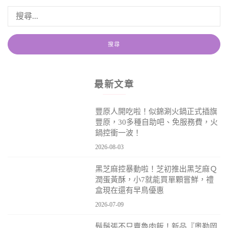
最新文章
豐原人開吃啦！似錦涮火鍋正式插旗
豐原，30多種自助吧、免服務費，火
鍋控衝一波！
2026-08-03
黑芝麻控暴動啦！芝初推出黑芝麻Ｑ
潤蛋黃酥，小7就能買單顆嘗鮮，禮
盒現在還有早鳥優惠
2026-07-09
鬍鬚張不只賣魯肉飯！新品『奧勒岡