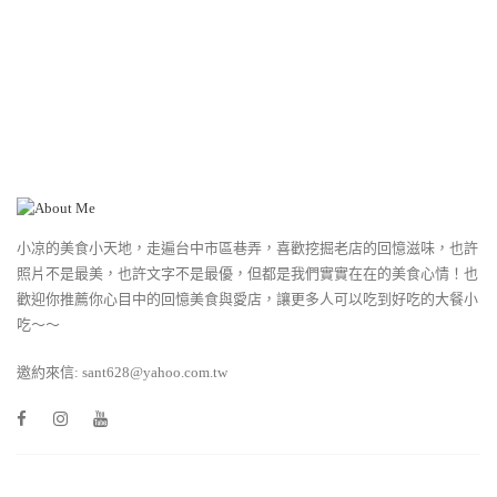
小凉的美食小天地，走遍台中市區巷弄，喜歡挖掘老店的回憶滋味，也許
照片不是最美，也許文字不是最優，但都是我們實實在在的美食心情！也
歡迎你推薦你心目中的回憶美食與愛店，讓更多人可以吃到好吃的大餐小
吃～～
邀約來信: sant628@yahoo.com.tw