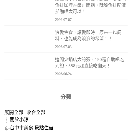
魚排咖哩丼飯』開箱，酥脆魚排配濃
郁咖哩太可以！
2026-07-07
浪愛集食，讓愛即時｜原來一包飼
料、也能成為浪浪的希望！！
2026-07-03
這間火鍋店太誇張，150種自助吧吃
到飽，388元起直接吃翻天！
2026-06-24
分類
展開全部
|
收合全部
關於小涼
台中市美食.景點住宿