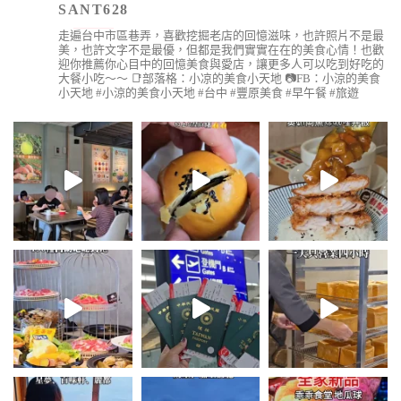
SANT628
走遍台中市區巷弄，喜歡挖掘老店的回憶滋味，也許照片不是最
美，也許文字不是最優，但都是我們實實在在的美食心情！也歡
迎你推薦你心目中的回憶美食與愛店，讓更多人可以吃到好吃的
大餐小吃～～
📑部落格：小凉的美食小天地
📷FB：小涼的美食
小天地
#小涼的美食小天地 #台中 #豐原美食 #早午餐 #旅遊