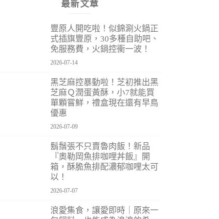
最新文章
豐原人開吃啦！似錦涮火鍋正
式插旗豐原，30多種自助吧、
免服務費，火鍋控衝一波！
2026-07-14
黑芝麻控暴動啦！芝初推出黑
芝麻Ｑ潤蛋黃酥，小7就能買
單顆嘗鮮，禮盒現在還有早鳥
優惠
2026-07-09
鬍鬚張不只賣魯肉飯！新品
『奧勒岡魚排咖哩丼飯』開
箱，酥脆魚排配濃郁咖哩太可
以！
2026-07-07
浪愛集食，讓愛即時｜原來一