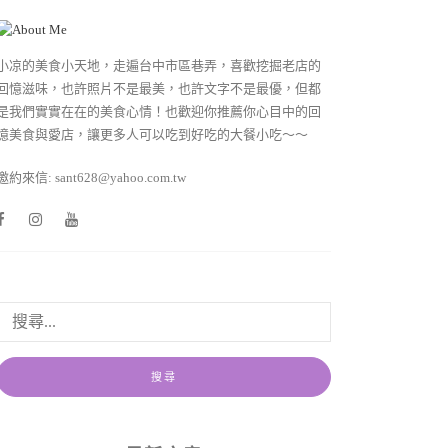
小凉的美食小天地，走遍台中市區巷弄，喜歡挖掘老店的
回憶滋味，也許照片不是最美，也許文字不是最優，但都
是我們實實在在的美食心情！也歡迎你推薦你心目中的回
憶美食與愛店，讓更多人可以吃到好吃的大餐小吃～～
邀約來信: sant628@yahoo.com.tw