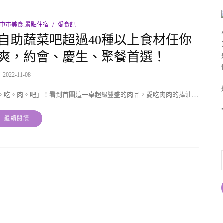
中市美食.景點住宿
愛食記
自助蔬菜吧超過40種以上食材任你
爽，約會、慶生、聚餐首選！
2022-11-08
。吃。肉。吧」！看到首圖這一桌超級豐盛的肉品，愛吃肉肉的捧油…
繼續閱讀