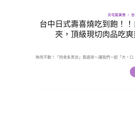
北屯區美食
台
台中日式壽喜燒吃到飽！！
夾，頂級現切肉品吃爽
無肉不歡！「肉食系男女」看過來〜讓我們一起「大。口