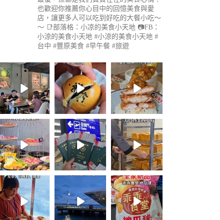
也歡迎你推薦你心目中的回憶美食與愛
店，讓更多人可以吃到好吃的大餐小吃～
～
📑部落格：小凉的美食小天地
📷FB：
小涼的美食小天地
#小涼的美食小天地 #
台中 #豐原美食 #早午餐 #旅遊