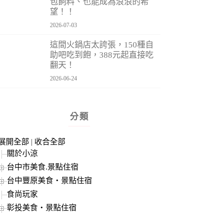
包飼料、也能成為浪浪的希
望！！
2026-07-03
這間火鍋店太誇張，150種自
助吧吃到飽，388元起直接吃
翻天！
2026-06-24
分類
展開全部
|
收合全部
關於小涼
台中市美食.景點住宿
台中豐原美食‧景點住宿
食尚玩家
彰投美食‧景點住宿