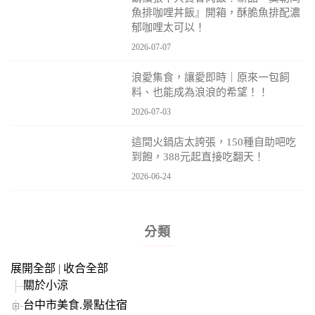
魚排咖哩丼飯』開箱，酥脆魚排配濃
郁咖哩太可以！
2026-07-07
浪愛集食，讓愛即時｜原來一包飼
料、也能成為浪浪的希望！！
2026-07-03
這間火鍋店太誇張，150種自助吧吃
到飽，388元起直接吃翻天！
2026-06-24
分類
展開全部
|
收合全部
關於小涼
台中市美食.景點住宿