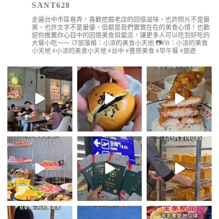
SANT628
走遍台中市區巷弄，喜歡挖掘老店的回憶滋味，也許照片不是最
美，也許文字不是最優，但都是我們實實在在的美食心情！也歡
迎你推薦你心目中的回憶美食與愛店，讓更多人可以吃到好吃的
大餐小吃～～
📑部落格：小凉的美食小天地
📷FB：小涼的美食
小天地
#小涼的美食小天地 #台中 #豐原美食 #早午餐 #旅遊