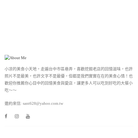
小凉的美食小天地，走遍台中市區巷弄，喜歡挖掘老店的回憶滋味，也許
照片不是最美，也許文字不是最優，但都是我們實實在在的美食心情！也
歡迎你推薦你心目中的回憶美食與愛店，讓更多人可以吃到好吃的大餐小
吃～～
邀約來信: sant628@yahoo.com.tw