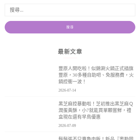
最新文章
豐原人開吃啦！似錦涮火鍋正式插旗
豐原，30多種自助吧、免服務費，火
鍋控衝一波！
2026-07-14
黑芝麻控暴動啦！芝初推出黑芝麻Ｑ
潤蛋黃酥，小7就能買單顆嘗鮮，禮
盒現在還有早鳥優惠
2026-07-09
鬍鬚張不只賣魯肉飯！新品『奧勒岡