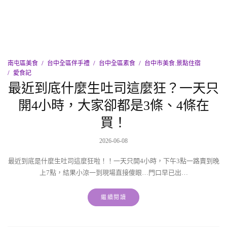
南屯區美食
台中全區伴手禮
台中全區素食
台中市美食.景點住宿
愛食記
最近到底什麼生吐司這麼狂？一天只
開4小時，大家卻都是3條、4條在
買！
2026-06-08
最近到底是什麼生吐司這麼狂啦！！一天只開4小時，下午3點一路賣到晚
上7點，結果小涼一到現場直接傻眼…門口早已出…
繼續閱讀