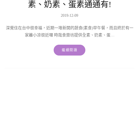
素、奶素、蛋素通通有!
2019-12-09
深覺住在台中很幸福，近期一堆新開的蔬食(素食)早午餐，而且終於有一
家離小凉很近囉 時哉食齋坊提供全素、奶素、蛋…
繼續閱讀