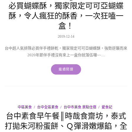
必買蝴蝶酥，獨家限定可可亞蝴蝶
酥，令人瘋狂的酥香，一次狂嗑一
盒！
2019-12-14
台中超人氣排隊必買伴手禮餅乾，獨家限定可可亞蝴蝶酥，強勢逆襲而來
2020年節伴手禮沒有來上一盒你就落伍囉~~…
繼續閱讀
中區美食
台中全區素食
台中市美食.景點住宿
愛食記
台中素食早午餐║時哉食齋坊，泰式
打拋朱河粉蛋餅、Ｑ彈滑嫩爆餡，全