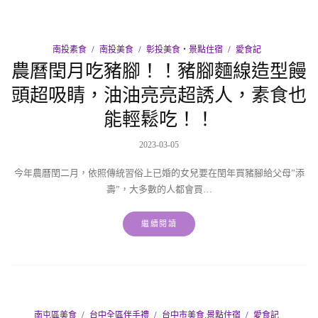
南投素食
南投美食
彰投美食‧景點住宿
愛食記
農曆閏月吃豬腳！！豬腳麵線造型饅
頭超吸睛，油油亮亮超誘人，素食也
能輕鬆吃！！
2023-03-05
今年農曆閏二月，依照傳統習俗上已婚的女兒要在閏年買豬腳給父母”添
壽”，大多數的人都會買…
繼續閱讀
南屯區美食
台中全區伴手禮
台中市美食.景點住宿
愛食記