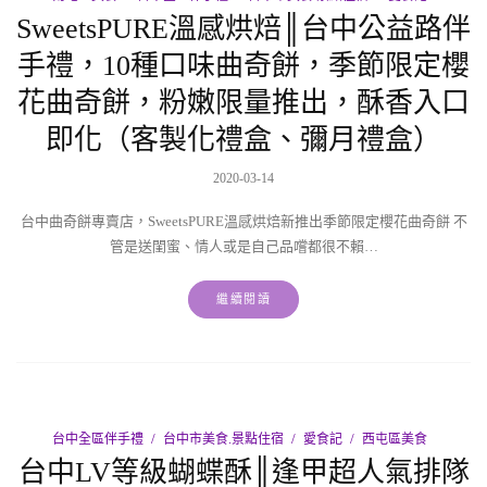
SweetsPURE溫感烘焙║台中公益路伴
手禮，10種口味曲奇餅，季節限定櫻
花曲奇餅，粉嫩限量推出，酥香入口
即化（客製化禮盒、彌月禮盒）
2020-03-14
台中曲奇餅專賣店，SweetsPURE溫感烘焙新推出季節限定櫻花曲奇餅 不
管是送閨蜜、情人或是自己品嚐都很不賴…
繼續閱讀
台中全區伴手禮
台中市美食.景點住宿
愛食記
西屯區美食
台中LV等級蝴蝶酥║逢甲超人氣排隊