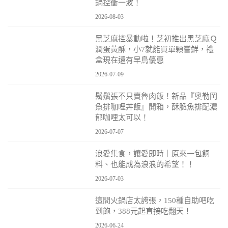
鍋控衝一波！
2026-08-03
黑芝麻控暴動啦！芝初推出黑芝麻Ｑ
潤蛋黃酥，小7就能買單顆嘗鮮，禮
盒現在還有早鳥優惠
2026-07-09
鬍鬚張不只賣魯肉飯！新品『奧勒岡
魚排咖哩丼飯』開箱，酥脆魚排配濃
郁咖哩太可以！
2026-07-07
浪愛集食，讓愛即時｜原來一包飼
料、也能成為浪浪的希望！！
2026-07-03
這間火鍋店太誇張，150種自助吧吃
到飽，388元起直接吃翻天！
2026-06-24