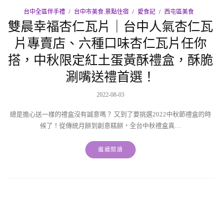
台中全區伴手禮
台中市美食.景點住宿
愛食記
西屯區美食
雙晨幸福杏仁瓦片｜台中人氣杏仁瓦
片專賣店、六種口味杏仁瓦片任你
搭，中秋限定紅土蛋黃酥禮盒，酥脆
涮嘴送禮首選！
2022-08-03
總是擔心送一樣的禮盒沒有誠意嗎？ 又到了要挑選2022中秋節禮盒的時
候了！從傳統月餅到創意糕餅，全台中秋禮盒真…
繼續閱讀