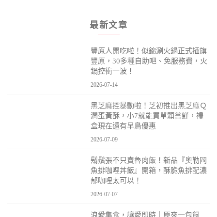
最新文章
豐原人開吃啦！似錦涮火鍋正式插旗
豐原，30多種自助吧、免服務費，火
鍋控衝一波！
2026-07-14
黑芝麻控暴動啦！芝初推出黑芝麻Ｑ
潤蛋黃酥，小7就能買單顆嘗鮮，禮
盒現在還有早鳥優惠
2026-07-09
鬍鬚張不只賣魯肉飯！新品『奧勒岡
魚排咖哩丼飯』開箱，酥脆魚排配濃
郁咖哩太可以！
2026-07-07
浪愛集食，讓愛即時｜原來一包飼