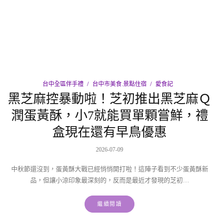
台中全區伴手禮
台中市美食.景點住宿
愛食記
黑芝麻控暴動啦！芝初推出黑芝麻Ｑ
潤蛋黃酥，小7就能買單顆嘗鮮，禮
盒現在還有早鳥優惠
2026-07-09
中秋節還沒到，蛋黃酥大戰已經悄悄開打啦！這陣子看到不少蛋黃酥新
品，但讓小涼印象最深刻的，反而是最近才發現的芝初…
繼續閱讀