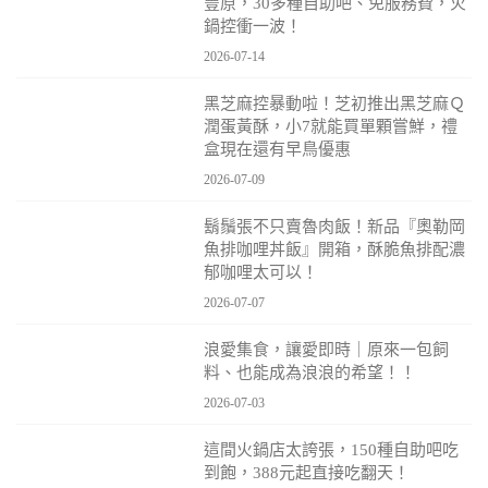
豐原，30多種自助吧、免服務費，火
鍋控衝一波！
2026-07-14
黑芝麻控暴動啦！芝初推出黑芝麻Ｑ
潤蛋黃酥，小7就能買單顆嘗鮮，禮
盒現在還有早鳥優惠
2026-07-09
鬍鬚張不只賣魯肉飯！新品『奧勒岡
魚排咖哩丼飯』開箱，酥脆魚排配濃
郁咖哩太可以！
2026-07-07
浪愛集食，讓愛即時｜原來一包飼
料、也能成為浪浪的希望！！
2026-07-03
這間火鍋店太誇張，150種自助吧吃
到飽，388元起直接吃翻天！