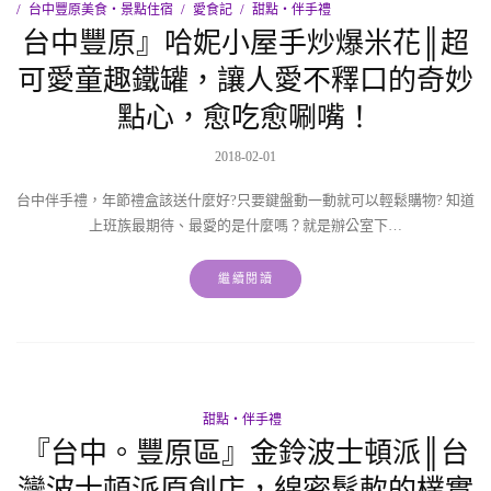
台中豐原美食‧景點住宿
愛食記
甜點‧伴手禮
台中豐原』哈妮小屋手炒爆米花║超
可愛童趣鐵罐，讓人愛不釋口的奇妙
點心，愈吃愈唰嘴！
2018-02-01
台中伴手禮，年節禮盒該送什麼好?只要鍵盤動一動就可以輕鬆購物? 知道
上班族最期待、最愛的是什麼嗎？就是辦公室下…
繼續閱讀
甜點‧伴手禮
『台中。豐原區』金鈴波士頓派║台
灣波士頓派原創店，綿密鬆軟的樸實