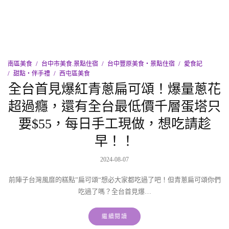
南區美食
台中市美食.景點住宿
台中豐原美食‧景點住宿
愛食記
甜點‧伴手禮
西屯區美食
全台首見爆紅青蔥扁可頌！爆量蔥花
超過癮，還有全台最低價千層蛋塔只
要$55，每日手工現做，想吃請趁
早！！
2024-08-07
前陣子台灣風靡的糕點”扁可頌“想必大家都吃過了吧！但青蔥扁可頌你們
吃過了嗎？全台首見爆…
繼續閱讀