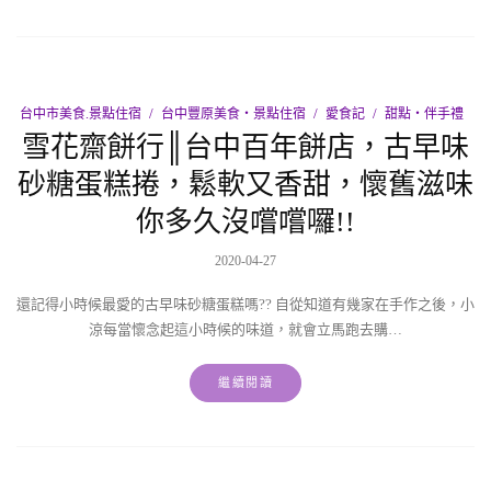
台中市美食.景點住宿
台中豐原美食‧景點住宿
愛食記
甜點‧伴手禮
雪花齋餅行║台中百年餅店，古早味
砂糖蛋糕捲，鬆軟又香甜，懷舊滋味
你多久沒嚐嚐囉!!
2020-04-27
還記得小時候最愛的古早味砂糖蛋糕嗎?? 自從知道有幾家在手作之後，小
涼每當懷念起這小時候的味道，就會立馬跑去購…
繼續閱讀