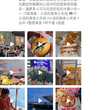
也歡迎你推薦你心目中的回憶美食與愛
店，讓更多人可以吃到好吃的大餐小吃～
～
📑部落格：小凉的美食小天地
📷FB：
小涼的美食小天地
#小涼的美食小天地 #
台中 #豐原美食 #早午餐 #旅遊