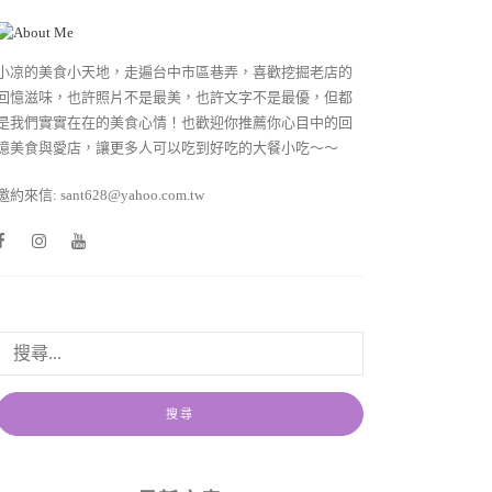
小凉的美食小天地，走遍台中市區巷弄，喜歡挖掘老店的
回憶滋味，也許照片不是最美，也許文字不是最優，但都
是我們實實在在的美食心情！也歡迎你推薦你心目中的回
憶美食與愛店，讓更多人可以吃到好吃的大餐小吃～～
邀約來信: sant628@yahoo.com.tw