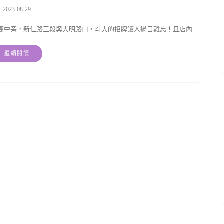
2023-08-29
高中旁，新仁路三段與大明路口，斗大的招牌讓人過目難忘！且店內…
繼續閱讀