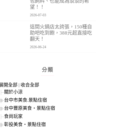
包飼料、也能成為浪浪的希
望！！
2026-07-03
這間火鍋店太誇張，150種自
助吧吃到飽，388元起直接吃
翻天！
2026-06-24
分類
展開全部
|
收合全部
關於小涼
台中市美食.景點住宿
台中豐原美食‧景點住宿
食尚玩家
彰投美食‧景點住宿