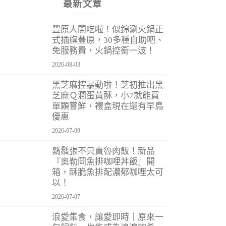
最新文章
豐原人開吃啦！似錦涮火鍋正
式插旗豐原，30多種自助吧、
免服務費，火鍋控衝一波！
2026-08-03
黑芝麻控暴動啦！芝初推出黑
芝麻Ｑ潤蛋黃酥，小7就能買
單顆嘗鮮，禮盒現在還有早鳥
優惠
2026-07-09
鬍鬚張不只賣魯肉飯！新品
『奧勒岡魚排咖哩丼飯』開
箱，酥脆魚排配濃郁咖哩太可
以！
2026-07-07
浪愛集食，讓愛即時｜原來一