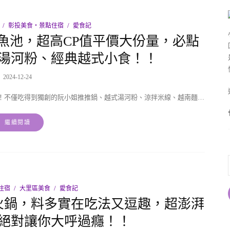
彰投美食‧景點住宿
愛食記
魚池，超高CP值平價大份量，必點
湯河粉、經典越式小食！！
2024-12-24
！不僅吃得到獨創的阮小姐推推鍋、越式湯河粉、涼拌米線、越南麵…
繼續閱讀
住宿
大里區美食
愛食記
火鍋，料多實在吃法又逗趣，超澎湃
絕對讓你大呼過癮！！