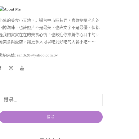
小凉的美食小天地，走遍台中市區巷弄，喜歡挖掘老店的
回憶滋味，也許照片不是最美，也許文字不是最優，但都
是我們實實在在的美食心情！也歡迎你推薦你心目中的回
憶美食與愛店，讓更多人可以吃到好吃的大餐小吃～～
邀約來信: sant628@yahoo.com.tw