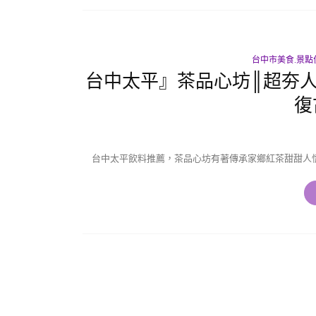
台中市美食.景點
台中太平』茶品心坊║超夯人
復
台中太平飲料推薦，茶品心坊有著傳承家鄉紅茶甜甜人情