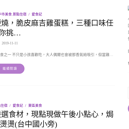
中市美食.景點住宿
愛食記
便燒，脆皮麻吉雞蛋糕，三種口味任
你挑…
2019-11-11
食之一 不只是小孩喜歡吃，大人偶爾也會被那香氣給吸引，但當雞…
繼續閱讀
點住宿
愛食記
東區美食
嚴選食材，現點現做午後小點心，焗
燙燙(台中國小旁)