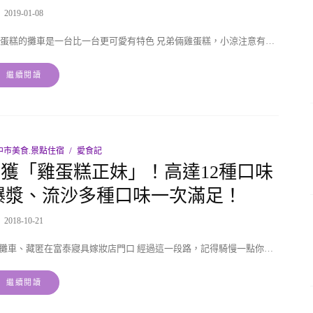
2019-01-08
蛋糕的攤車是一台比一台更可愛有特色 兄弟倆雞蛋糕，小涼注意有…
繼續閱讀
中市美食.景點住宿
愛食記
獲「雞蛋糕正妹」！高達12種口味
爆漿、流沙多種口味一次滿足！
2018-10-21
攤車、藏匿在富泰寢具嫁妝店門口 經過這一段路，記得騎慢一點你…
繼續閱讀