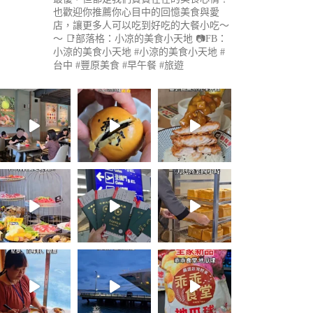
也歡迎你推薦你心目中的回憶美食與愛
店，讓更多人可以吃到好吃的大餐小吃～
～
📑部落格：小凉的美食小天地
📷FB：
小涼的美食小天地
#小涼的美食小天地 #
台中 #豐原美食 #早午餐 #旅遊