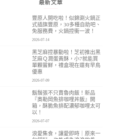
最新文章
豐原人開吃啦！似錦涮火鍋正
式插旗豐原，30多種自助吧、
免服務費，火鍋控衝一波！
2026-07-14
黑芝麻控暴動啦！芝初推出黑
芝麻Ｑ潤蛋黃酥，小7就能買
單顆嘗鮮，禮盒現在還有早鳥
優惠
2026-07-09
鬍鬚張不只賣魯肉飯！新品
『奧勒岡魚排咖哩丼飯』開
箱，酥脆魚排配濃郁咖哩太可
以！
2026-07-07
浪愛集食，讓愛即時｜原來一