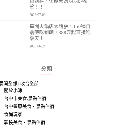
包飼料、也能成為浪浪的希
望！！
2026-07-03
這間火鍋店太誇張，150種自
助吧吃到飽，388元起直接吃
翻天！
2026-06-24
分類
展開全部
|
收合全部
關於小涼
台中市美食.景點住宿
台中豐原美食‧景點住宿
食尚玩家
彰投美食‧景點住宿