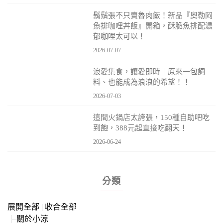
鬍鬚張不只賣魯肉飯！新品『奧勒岡
魚排咖哩丼飯』開箱，酥脆魚排配濃
郁咖哩太可以！
2026-07-07
浪愛集食，讓愛即時｜原來一包飼
料、也能成為浪浪的希望！！
2026-07-03
這間火鍋店太誇張，150種自助吧吃
到飽，388元起直接吃翻天！
2026-06-24
分類
展開全部
|
收合全部
關於小涼