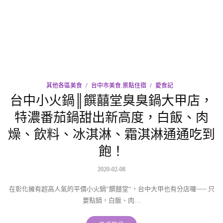
其他各區美食
台中市美食.景點住宿
愛食記
台中小火鍋║饌囍堂臭臭鍋大甲店，
特濃番茄鍋甜出新高度，白飯、肉
燥、飲料、冰淇淋、霜淇淋通通吃到
飽！
2020-02-08
在彰化擁有超高人氣的平價小火鍋”饌囍堂“，台中大甲也有分店囉~~~ 只
要點鍋，白飯、肉…