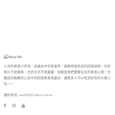
小凉的美食小天地，走遍台中市區巷弄，喜歡挖掘老店的回憶滋味，也許
照片不是最美，也許文字不是最優，但都是我們實實在在的美食心情！也
歡迎你推薦你心目中的回憶美食與愛店，讓更多人可以吃到好吃的大餐小
吃～～
邀約來信: sant628@yahoo.com.tw