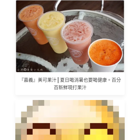
『嘉義』美可果汁║夏日喝消暑也要喝健康。百分
百新鮮現打果汁