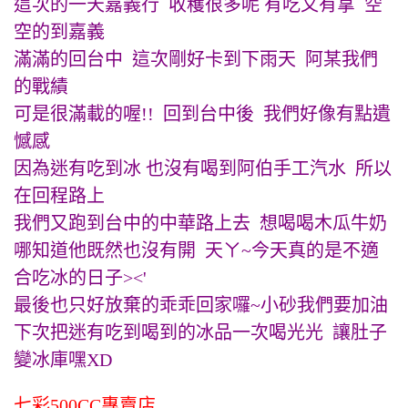
這次的一天嘉義行 收穫很多呢 有吃又有拿 空
空的到嘉義
滿滿的回台中 這次剛好卡到下雨天 阿某我們
的戰績
可是很滿載的喔!! 回到台中後 我們好像有點遺
憾感
因為迷有吃到冰 也沒有喝到阿伯手工汽水 所以
在回程路上
我們又跑到台中的中華路上去 想喝喝木瓜牛奶
哪知道他既然也沒有開 天ㄚ~今天真的是不適
合吃冰的日子><'
最後也只好放棄的乖乖回家囉~小砂我們要加油
下次把迷有吃到喝到的冰品一次喝光光 讓肚子
變冰庫嘿XD
七彩500CC專賣店