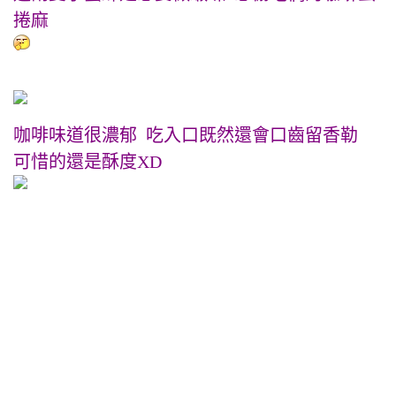
捲麻
咖啡味道很濃郁 吃入口既然還會口齒留香勒
可惜的還是酥度XD