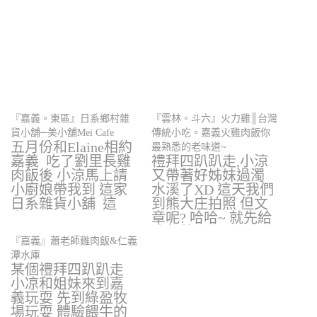
『嘉義。東區』日系鄉村雜
『雲林。斗六』火力雞║台灣
貨小舖─美小舖Mei Cafe
傳統小吃。嘉義火雞肉飯你
五月份和Elaine相約
最熟悉的老味道~
嘉義 吃了劉里長雞
禮拜四趴趴走,小涼
肉飯後 小涼馬上請
又帶著好姊妹過濁
小廚娘帶我到 這家
水溪了XD 這天我們
日系雜貨小舖 這
到熊大庄拍照 但文
家…
章呢? 哈哈~ 就先給
我欠著…
『嘉義』蕭老師雞肉飯&仁義
潭水庫
某個禮拜四趴趴走
小凉和姐妹來到嘉
義玩耍 先到綠盈牧
場玩耍 體驗餵牛的