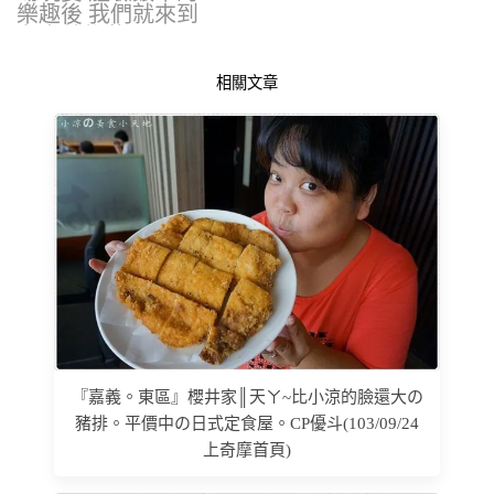
樂趣後 我們就來到
有嘉義後花園…
相關文章
『嘉義。東區』櫻井家║天ㄚ~比小涼的臉還大の
豬排。平價中の日式定食屋。CP優斗(103/09/24
上奇摩首頁)