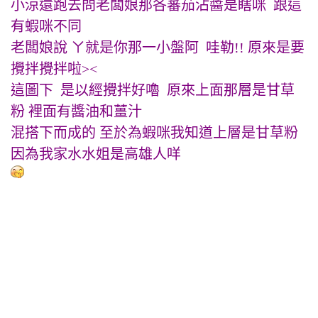
小涼還跑去問老闆娘那各蕃茄沾醬是瞎咪 跟這
有蝦咪不同
老闆娘說 ㄚ就是你那一小盤阿 哇勒!! 原來是要
攪拌攪拌啦><
這圖下 是以經攪拌好嚕 原來上面那層是甘草
粉 裡面有醬油和薑汁
混搭下而成的 至於為蝦咪我知道上層是甘草粉
因為我家水水姐是高雄人咩