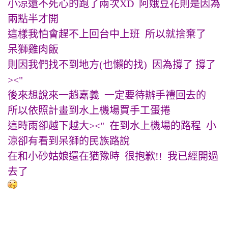
小涼還不死心的跑了兩次XD 阿娥豆花則是因為
兩點半才開
這樣我怕會趕不上回台中上班 所以就捨棄了
呆獅雞肉飯
則因我們找不到地方(也懶的找) 因為撐了 撐了
><"
後來想說來一趟嘉義 一定要待辦手禮回去的
所以依照計畫到水上機場買手工蛋捲
這時雨卻越下越大><" 在到水上機場的路程 小
涼卻有看到呆獅的民族路說
在和小砂姑娘還在猶豫時 很抱歉!! 我已經開過
去了