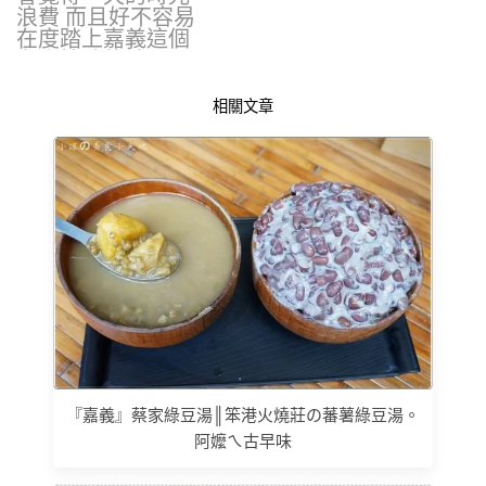
浪費 而且好不容易
在度踏上嘉義這個
有人情味的地區…
相關文章
『嘉義』蔡家綠豆湯║笨港火燒莊の蕃薯綠豆湯。
阿嬤ㄟ古早味