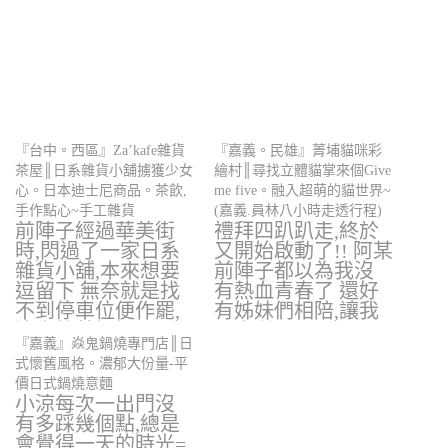
『台中。西區』Za’kafe雜貨
『嘉義。民雄』菁埔貓咪彩
茶屋║日系雜貨小舖擄獲少女
繪村║尋找立體貓掌來個Give
心。日本迪士尼商品。茶飲,
me five。融入超萌的貓世界~
手作點心~手工雜貨
(嘉義.員林八小時走透行程)
前陣子經過華美街
禮拜四趴趴走,終於
時,閃過了一家日系
又開始啟動了!! 阿某
雜貨小舖,本來想要
前陣子都以為我沒
逗留下 無奈就是找
有熱血青春了 還好
不到停車位便作罷,
有姊妹們相陪,讓我
這次趁著好姐…
再次利用…
『嘉義』焱鬼鍋燒專門店║日
式懷舊風格。濃郁大份量-平
價日式鍋燒意麵
小涼每次一出門沒
有多踩幾個點,總是
會覺得一天的時光=