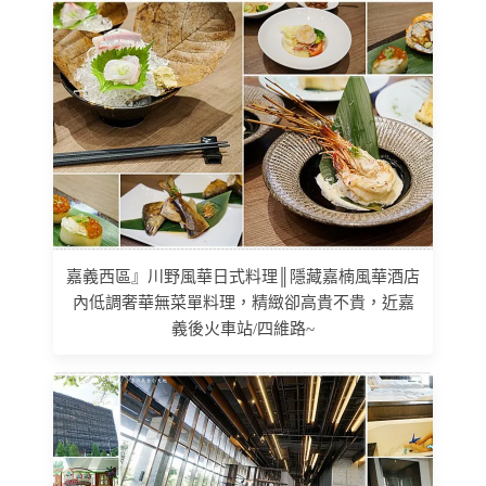
嘉義西區』川野風華日式料理║隱藏嘉楠風華酒店
內低調奢華無菜單料理，精緻卻高貴不貴，近嘉
義後火車站/四維路~