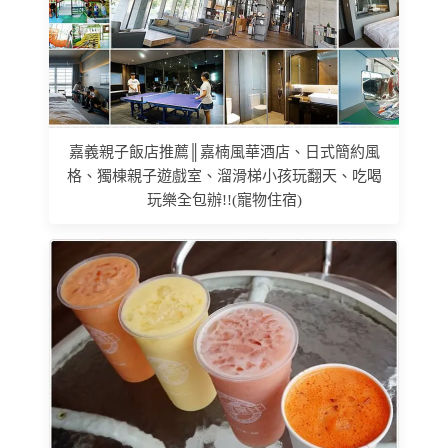
嘉義親子飯店推薦║嘉楠風華酒店、日式簡約風
格、獨棟親子遊戲室、溜滑梯小孩玩翻天、吃喝
玩樂全包辦!!(寵物住宿)