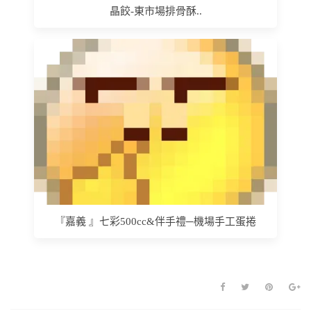
晶餃-東市場排骨酥..
『嘉義 』七彩500cc&伴手禮─機場手工蛋捲