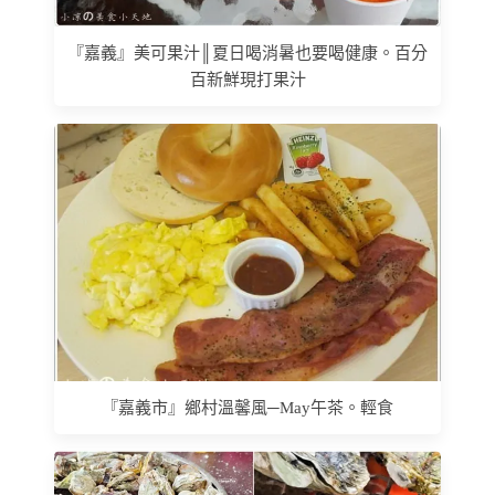
『嘉義』美可果汁║夏日喝消暑也要喝健康。百分
百新鮮現打果汁
『嘉義市』鄉村溫馨風─May午茶。輕食