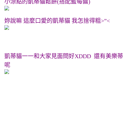
小涼點的凱蒂貓鬆餅(搭配藍莓醬)
妳說嘛 這麼口愛的凱蒂貓 我怎捨得粗>”<
凱蒂貓一一和大家見面問好XDDD 還有美樂蒂
呢