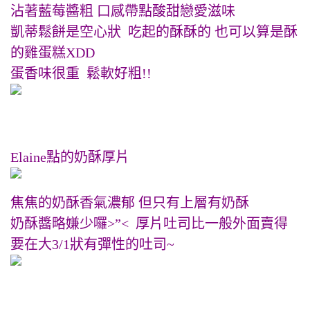
沾著藍莓醬粗 口感帶點酸甜戀愛滋味
凱蒂鬆餅是空心狀 吃起的酥酥的 也可以算是酥
的雞蛋糕XDD
蛋香味很重 鬆軟好粗!!
Elaine點的奶酥厚片
焦焦的奶酥香氣濃郁 但只有上層有奶酥
奶酥醬略嫌少囉>”< 厚片吐司比一般外面賣得
要在大3/1狀有彈性的吐司~