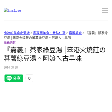
小凉的美食小天地
>
雲嘉南美食‧景點住宿
>
嘉義美食
>
『嘉義』蔡家綠
豆湯║笨港火燒莊の蕃薯綠豆湯。阿嬤ㄟ古早味
嘉義美食
『嘉義』蔡家綠豆湯║笨港火燒莊の
蕃薯綠豆湯。阿嬤ㄟ古早味
2014-08-28