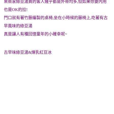
來蔡家綠豆湯買的客人幾乎都是外帶均多,但如果你要内用
也是OK的拉!
門口就有著竹籐編製的桌椅,坐在小時候的藤椅上,吃著有古
早風味的綠豆湯
真是讓人有種回憶童年的小確幸呢~
古早味綠豆湯&煉乳紅豆冰