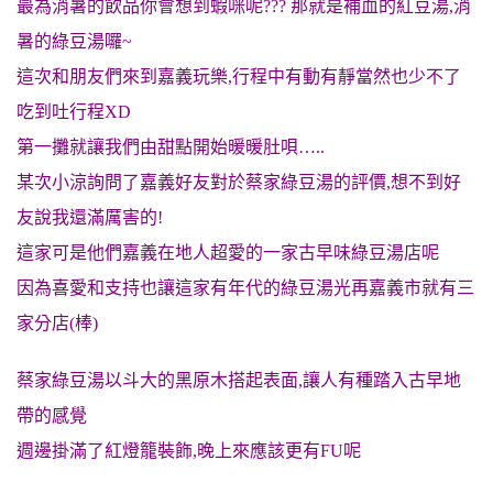
最為消暑的飲品你會想到蝦咪呢??? 那就是補血的紅豆湯,消
暑的綠豆湯囉~
這次和朋友們來到嘉義玩樂,行程中有動有靜當然也少不了
吃到吐行程XD
第一攤就讓我們由甜點開始暖暖肚唄…..
某次小涼詢問了嘉義好友對於蔡家綠豆湯的評價,想不到好
友說我還滿厲害的!
這家可是他們嘉義在地人超愛的一家古早味綠豆湯店呢
因為喜愛和支持也讓這家有年代的綠豆湯光再嘉義市就有三
家分店(棒)
蔡家綠豆湯以斗大的黑原木搭起表面,讓人有種踏入古早地
帶的感覺
週邊掛滿了紅燈籠裝飾,晚上來應該更有FU呢