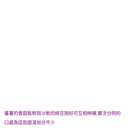
蕃薯的香甜鬆軟與沙軟的綠豆剛好可互相映襯,層次分明的
口感為這款甜湯加分不少