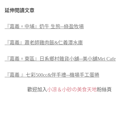
延伸閱讀文章
『嘉義。中埔』奶牛 生態─綠盈牧場
『嘉義』蕭老師雞肉飯&仁義潭水庫
『嘉義。東區』日系鄉村雜貨小舖─美小舖Mei Cafe
『嘉義 』七彩500cc&伴手禮─機場手工蛋捲
歡迎加入
小凉＆小砂の美食天地
粉絲頁