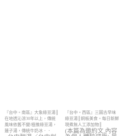
『台中。南區』大象綠豆湯║
『台中。西區』三圓古早味
在地透沁涼30年以上，傳統
綠豆湯║銅板美食。每日新鮮
風味依舊不變/極推綠豆湯，
現煮無人工添加物║
(本篇為邀約文,內容
蓮子湯，傳統牛奶冰．．