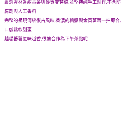
嚴選雲林香甜蕃薯與優質麥芽糖,並堅持純手工製作,不含防
腐劑與人工香料
完整的呈現傳統復古風味,香濃的糖漿與金黃蕃薯一拍即合,
口感鬆軟甜蜜
越嚼蕃薯氣味越香,很適合作為下午茶點呢