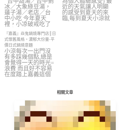
台中甜湯／台中剉
為個人體驗感受) 最
冰／大象綠豆湯，
近的天氣讓人明顯
蓮子湯／老店／台
的感受到夏天的來
中小吃 今年夏天
臨,每到夏天小涼就
裡，小凉破戒吃了
開始擔心起…
好多家…
『嘉義』焱鬼鍋燒專門店║日
式懷舊風格。濃郁大份量-平
價日式鍋燒意麵
小涼每次一出門沒
有多踩幾個點,總是
會覺得一天的時光=
浪費 而且好不容易
在度踏上嘉義這個
有人情味的地區…
相關文章