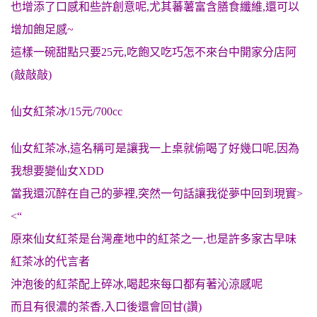
也增添了口感和些許創意呢,尤其蕃薯富含膳食纖維,還可以
增加飽足感~
這樣一碗甜點只要25元,吃飽又吃巧怎不來台中開家分店阿
(敲敲敲)
仙女紅茶冰/15元/700cc
仙女紅茶冰,這名稱可是讓我一上桌就偷喝了好幾口呢,因為
我想要變仙女XDD
當我還沉醉在自己的夢裡,突然一句話讓我從夢中回到現實>
<“
原來仙女紅茶是台灣產地中的紅茶之一,也是許多家古早味
紅茶冰的代言者
沖泡後的紅茶配上碎冰,喝起來每口都有著沁涼感呢
而且有很濃的茶香,入口後還會回甘(讚)