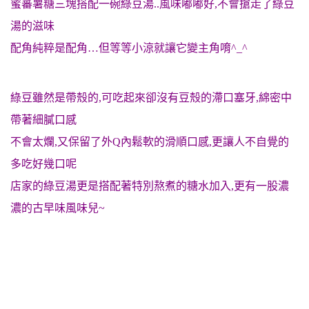
蜜蕃薯糖三塊搭配一碗綠豆湯..風味嘟嘟好,不會搶走了綠豆
湯的滋味
配角純粹是配角…但等等小涼就讓它變主角唷^_^
綠豆雖然是帶殼的,可吃起來卻沒有豆殼的滯口塞牙,綿密中
帶著細膩口感
不會太爛,又保留了外Q內鬆軟的滑順口感,更讓人不自覺的
多吃好幾口呢
店家的綠豆湯更是搭配著特別熬煮的糖水加入,更有一股濃
濃的古早味風味兒~