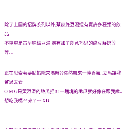
除了上圖的招牌系列以外,蔡家綠豆湯還有賣許多種類的飲
品
不單單是古早味綠豆湯,還有加了創意巧思的綠豆鮮奶等
等…
正在思索著要點蝦咪來喝時??突然飄來一陣香氣..立馬讓我
瞥過去看
O M G是黃澄澄的地瓜捏!!! 一塊塊的地瓜就好像在跟我說..
想吃我嗎?? 來ㄚ~~XD