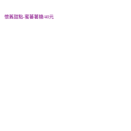
懷舊甜點-蜜蕃薯糖/40元