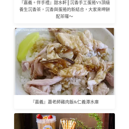
『嘉義。伴手禮』甜水軒║沉香手工蛋捲VS頂級
養生沉香茶，沉香與蛋捲的新結合，大家來呷餅
配茶囉～
『嘉義』蕭老師雞肉飯&仁義潭水庫