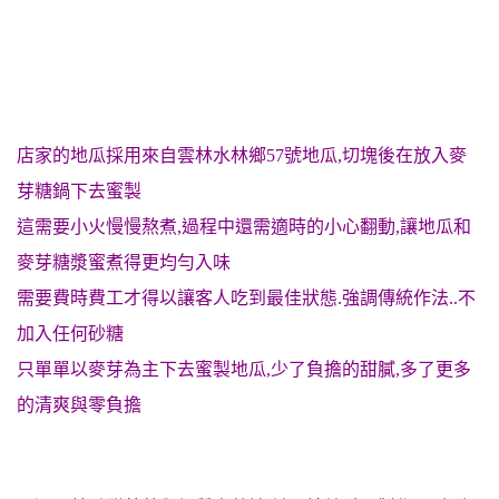
店家的地瓜採用來自雲林水林鄉57號地瓜,切塊後在放入麥
芽糖鍋下去蜜製
這需要小火慢慢熬煮,過程中還需適時的小心翻動,讓地瓜和
麥芽糖漿蜜煮得更均勻入味
需要費時費工才得以讓客人吃到最佳狀態.強調傳統作法..不
加入任何砂糖
只單單以麥芽為主下去蜜製地瓜,少了負擔的甜膩,多了更多
的清爽與零
負擔