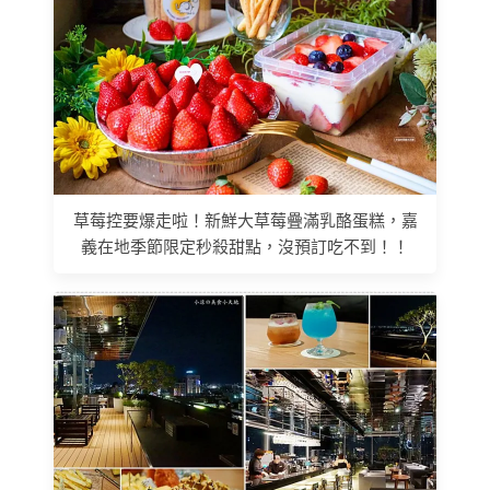
草莓控要爆走啦！新鮮大草莓疊滿乳酪蛋糕，嘉
義在地季節限定秒殺甜點，沒預訂吃不到！！