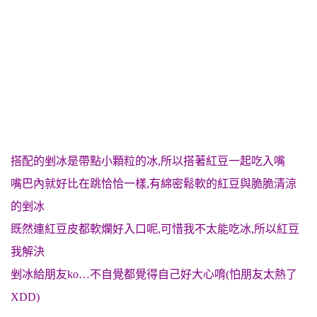
搭配的剉冰是帶點小顆粒的冰,所以搭著紅豆一起吃入嘴
嘴巴內就好比在跳恰恰一樣,有綿密鬆軟的紅豆與脆脆清涼
的剉冰
既然連紅豆皮都軟爛好入口呢,可惜我不太能吃冰,所以紅豆
我解決
剉冰給朋友ko…不自覺都覺得自己好大心唷(怕朋友太熱了
XDD)