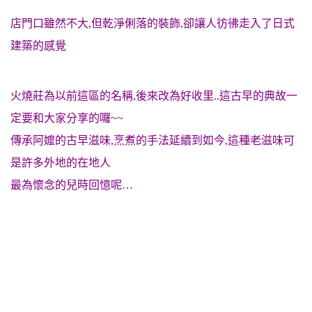
店門口雖然不大,但乾淨俐落的裝飾,卻讓人彷彿走入了日式
建築的感覺
火燒莊為以前這區的名稱,後來改為好收里..這古早的典故一
定要和大家分享的囉~~
傳承阿嬤的古早滋味,烹煮的手法延續到如今,這種老滋味可
是許多外地的在地人
最為懷念的兒時回憶呢…