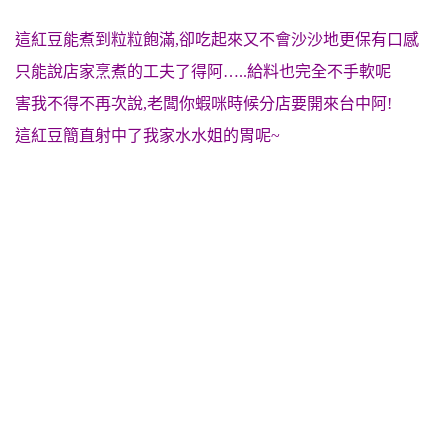
這紅豆能煮到粒粒飽滿,卻吃起來又不會沙沙地更保有口感
只能說店家烹煮的工夫了得阿…..給料也完全不手軟呢
害我不得不再次說,老闆你蝦咪時候分店要開來台中阿!
這紅豆簡直射中了我家水水姐的胃呢~