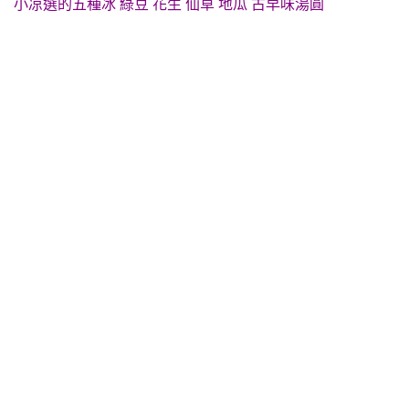
小凉選的五種冰 綠豆 花生 仙草 地瓜 古早味湯圓