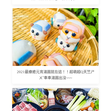
2021最療癒元宵湯圓就在這！！超萌超Q天竺ㄕ
ㄨˇ車車湯圓出沒~~~