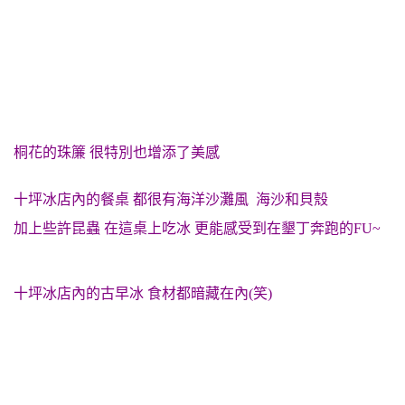
桐花的珠簾 很特別也增添了美感
十坪冰店內的餐桌 都很有海洋沙灘風 海沙和貝殼
加上些許昆蟲 在這桌上吃冰 更能感受到在墾丁奔跑的FU~
十坪冰店內的古早冰 食材都暗藏在內(笑)