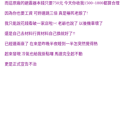
而這原廠的避震器本錢只要750元 今天你收我1500~1800都算合理
因為你也要工資 可妳連跳三倍 真是嚇死老娘了!
我只能說花錢看破一家店啦>< 老爺也說了 以後機車壞了
還是自己去材料行買材料自己換就好了!!
已經連兩衰了 在來是昨晚半夜睡到一半怎突然覺得熱
起來發現 冷氣也給我掛點囉 馬達完全起不動
更是正式宣告不治