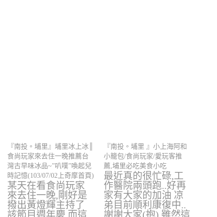
『南投。埔里』埔里冰上冰║
『南投。埔里 』小上海阿和
食尚玩家來去住一晚推薦台
小籠包/食尚玩家/愛玩客推
灣古早味冰品~”叭噗”喚起兒
薦,埔里必吃美食小吃
最近真的很忙碌,工
時記憶(103/07/02上奇摩首頁)
某天在看食尚玩家
作醫院兩頭跑..好再
來去住一晚,剛好是
家有大家的加油 凉
撥出黃燈輝主持了
弟目前順利康復中..
該節目週年慶 而這
謝謝大家(抱) 雖然這