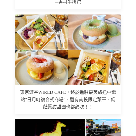
─香村牛排館
東京澀谷WIRED CAFE，終於進駐最美旅途中繼
站"日月町複合式商場"，還有南投限定菜單，低
麩質甜甜圈也都必吃！！