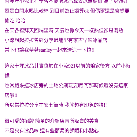
阿今年小涼正在學習不要喝冰品或去冰無糖綠 為了身體好
還是白開水喝比較棒 到目前為止還算ok 但偶爾還是會想要
偷吃 哈哈
在某各禮拜天回埔里時 天氣也像今天一樣熱但卻是悶熱
小涼想起拉拉曾經分享過埔里有家古早味冰品店
當下也讓我帶著stanley一起來清涼一下拉!!
這家十坪冰品其實位於在小涼921以前的娘家後方 以前小時
候
也常跑來這冰店旁的土地公廟玩耍呢 可那時候還沒有這家
店啦!!
所以當拉拉分享在安七街時 我就超有印象的拉!!
很可愛的招牌 簡單的介紹店內所販賣的美食
不是只有冰品唷 還有些簡易的麵類和小點心