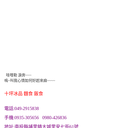
哇哩勒 淚奔~~~
嗚~叫我心情如何好起來麻~~~~
十坪冰品 麵食 飯食
電話:049-2915838
手機:0935-305656 0980-426836
地址:南投縣埔里鎮大城里安七街61號