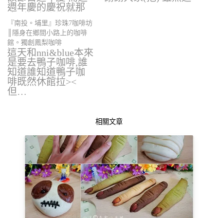
週年慶的慶祝就那
當…
麼剛好在小涼的
『南投。埔里』珍珠7咖啡坊
家…
║隱身在鄉間小路上的咖啡
館。獨創鳳梨咖啡
這天和nni&blue本來
是要去鴨子咖啡,誰
知道誰知道鴨子咖
啡既然休館拉><
但…
相關文章