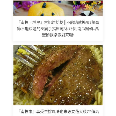
『南投。埔里』古記烘焙坊║不給糖就搗蛋?萬聖
節不能錯過的巫婆手指餅乾/木乃伊,南瓜饅頭..萬
聖節歡樂派對來囉!
『南投市』享受牛排風味也未必要花大錢CP值高