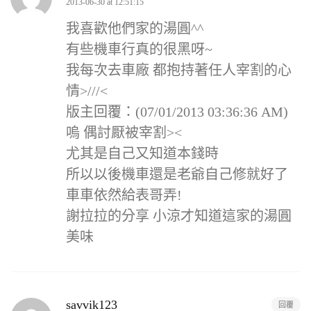
2013-06-30 at 12:51:15
我喜歡他們家的湯圓^^
有些機車行真的很黑呀~
我每次去車廠 都抱持著任人宰割的心
情>///<
版主回覆：(07/01/2013 03:36:36 AM)
嗚 偶討厭被宰割><
尤其是自己又知道本錢時
所以以後機車還是老爺自己修就好了
車車依然給表哥弄!
謝拉拉的分享 小涼才知道這家的湯圓
美味
savvik123
回覆