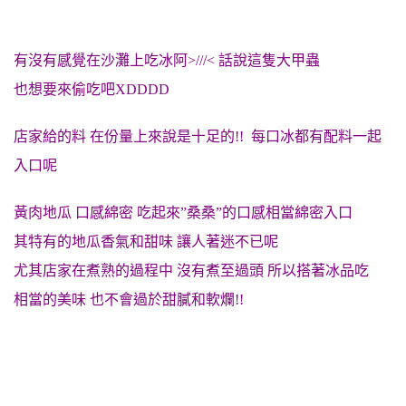
有沒有感覺在沙灘上吃冰阿>///< 話說這隻大甲蟲
也想要來偷吃吧XDDDD
店家給的料 在份量上來說是十足的!! 每口冰都有配料一起
入口呢
黃肉地瓜 口感綿密 吃起來”桑桑”的口感相當綿密入口
其特有的地瓜香氣和甜味 讓人著迷不已呢
尤其店家在煮熟的過程中 沒有煮至過頭 所以搭著冰品吃
相當的美味 也不會過於甜膩和軟爛!!