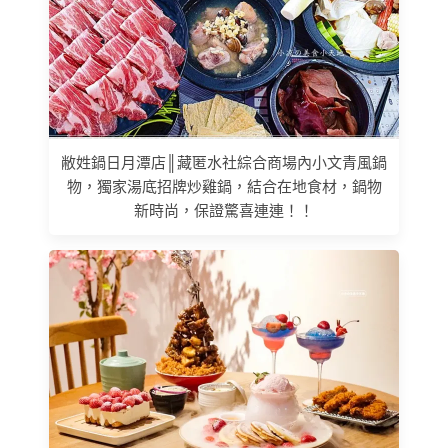
敝姓鍋日月潭店║藏匿水社綜合商場內小文青風鍋
物，獨家湯底招牌炒雞鍋，結合在地食材，鍋物
新時尚，保證驚喜連連！！