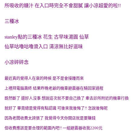
所吸收的糖汁 在入口時完全不會甜膩 讓小凉超愛的啦!!
三種冰
stanley點的三種冰 花生 古早味湯圓 仙草
仙草咕嚕咕嚕滑入口 清涼無比好滋味
小凉碎碎念
最近真的覺得人在衰的時候 是不是會接踵而來
上禮拜電腦壽終 結果昨晚老爺的機車避震器在騎回家過程
既然斷了 還好人沒事 想說這次就不要自己換了 牽去診所附近的機車行換
就好了 畢竟總是覺得有點認識 可後來我後悔了!! 怎說後悔呢
因為老闆收費太誇張了 我覺得今天你開店就是要賺錢
但收費應該是要合理的範圍內吧!! 一組避震器收我2200元