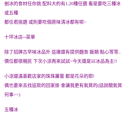
剉冰的食材任你挑 配料大約有1.20種任選 看是要吃三種冰
或五種
都任君挑選 或則要吃個原味清冰都有呢~
十坪冰店─菜單
除了招牌古早味冰品外 這邊還有提供麵食 飯類 點心等等..
價位都很親民 下次小涼再來試試~今天還是以冰品為主!!
小涼還滿喜歡店家的珠珠簾窗 都是花朵的耶!
偶也要來去找這款的回家掛 會讓我更有氣質的(話說關氣質
何事><)
五種冰