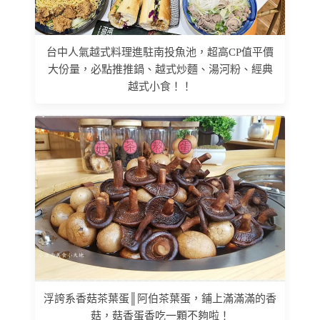
台中人氣越式料理進駐南投魚池，超高CP值平價
大份量，必點推推鍋、越式炒麵、湯河粉、經典
越式小食！！
浮誇系香菇茶葉蛋║阿伯茶葉蛋，鋪上滿滿滿的香
菇，菇香蛋香吃一顆不夠啦！