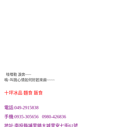
哇哩勒 淚奔~~~
嗚~叫我心情如何好起來麻~~~~
十坪冰品 麵食 飯食
電話:049-2915838
手機:0935-305656 0980-426836
地址:南投縣埔里鎮大城里安七街61號