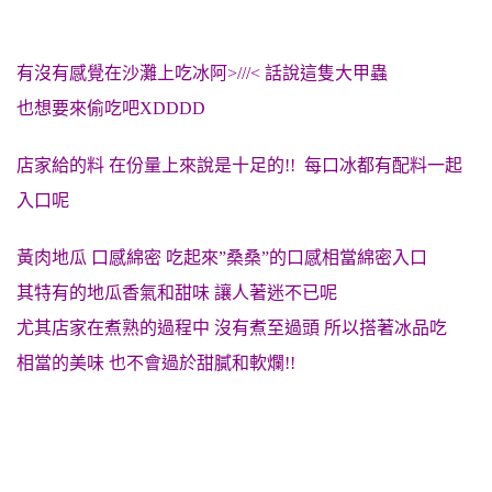
有沒有感覺在沙灘上吃冰阿>///< 話說這隻大甲蟲
也想要來偷吃吧XDDDD
店家給的料 在份量上來說是十足的!! 每口冰都有配料一起
入口呢
黃肉地瓜 口感綿密 吃起來”桑桑”的口感相當綿密入口
其特有的地瓜香氣和甜味 讓人著迷不已呢
尤其店家在煮熟的過程中 沒有煮至過頭 所以搭著冰品吃
相當的美味 也不會過於甜膩和軟爛!!