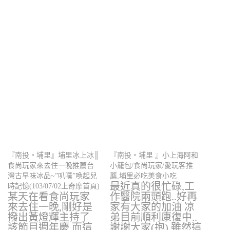
『南投。埔里』埔里冰上冰║
『南投。埔里 』小上海阿和
食尚玩家來去住一晚推薦台
小籠包/食尚玩家/愛玩客推
灣古早味冰品~”叭噗”喚起兒
薦,埔里必吃美食小吃
最近真的很忙碌,工
時記憶(103/07/02上奇摩首頁)
某天在看食尚玩家
作醫院兩頭跑..好再
來去住一晚,剛好是
家有大家的加油 凉
撥出黃燈輝主持了
弟目前順利康復中..
該節目週年慶 而這
謝謝大家(抱) 雖然這