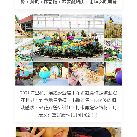
餐。刈包。客家飯。客家鹹豬肉。市場必吃美食
2021埔里花卉展繽紛登場！花遊趣帶你走進浪漫
花世界，竹藝地景隧道、小農市集、DIY多肉植
栽體驗，來花卉送聖誕紅、打卡再送火鶴花，有
玩又有拿好康～111/01/02！！