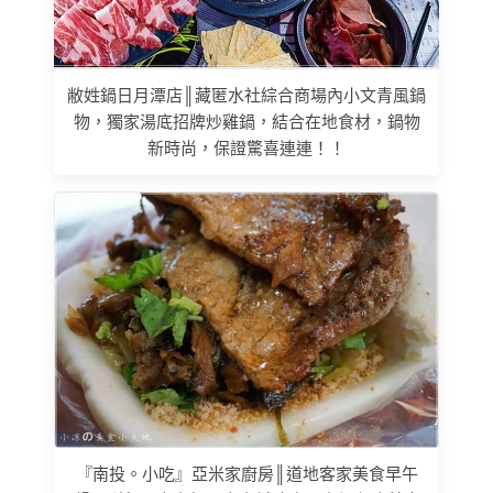
敝姓鍋日月潭店║藏匿水社綜合商場內小文青風鍋
物，獨家湯底招牌炒雞鍋，結合在地食材，鍋物
新時尚，保證驚喜連連！！
『南投。小吃』亞米家廚房║道地客家美食早午