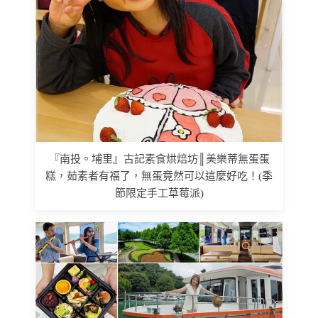
『南投。埔里』古記素食烘焙坊║美樂蒂無蛋蛋
糕，茹素者有福了，無蛋竟然可以這麼好吃！(季
節限定手工草莓派)