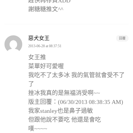
趕快再存貨XDD
謝糖糖推文^^
惡犬女王
回覆
2013-06-28 at 08:37:51
女王推
菜單好可愛喔
我吃不了太多冰 我的氣管就會受不了
了
挫冰我真的是無福消受啊~~
版主回覆：(06/30/2013 08:38:35 AM)
我家stanley也是鼻子過敏
但跟他說不要吃 他還是會吃
嘆~~~~