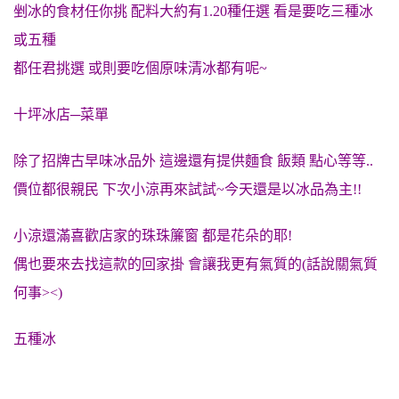
剉冰的食材任你挑 配料大約有1.20種任選 看是要吃三種冰
或五種
都任君挑選 或則要吃個原味清冰都有呢~
十坪冰店─菜單
除了招牌古早味冰品外 這邊還有提供麵食 飯類 點心等等..
價位都很親民 下次小涼再來試試~今天還是以冰品為主!!
小涼還滿喜歡店家的珠珠簾窗 都是花朵的耶!
偶也要來去找這款的回家掛 會讓我更有氣質的(話說關氣質
何事><)
五種冰