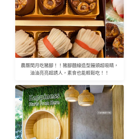
農曆閏月吃豬腳！！豬腳麵線造型饅頭超吸睛，
油油亮亮超誘人，素食也能輕鬆吃！！