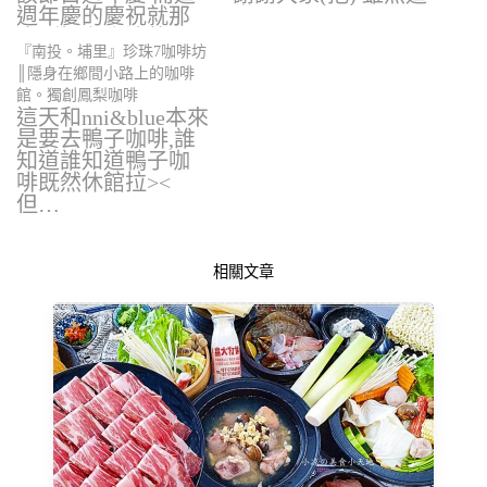
週年慶的慶祝就那
當…
麼剛好在小涼的
『南投。埔里』珍珠7咖啡坊
家…
║隱身在鄉間小路上的咖啡
館。獨創鳳梨咖啡
這天和nni&blue本來
是要去鴨子咖啡,誰
知道誰知道鴨子咖
啡既然休館拉><
但…
相關文章