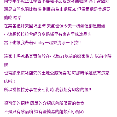
阿今年小涼正在學習不要喝冰品或去冰無糖綠 為了身體好
還是白開水喝比較棒 到目前為止還算ok 但偶爾還是會想要
偷吃 哈哈
在某各禮拜天回埔里時 天氣也像今天一樣熱但卻是悶熱
小涼想起拉拉曾經分享過埔里有家古早味冰品店
當下也讓我帶著stanley一起來清涼一下拉!!
這家十坪冰品其實位於在小涼921以前的娘家後方 以前小時
候
也常跑來這冰店旁的土地公廟玩耍呢 可那時候還沒有這家
店啦!!
所以當拉拉分享在安七街時 我就超有印象的拉!!
很可愛的招牌 簡單的介紹店內所販賣的美食
不是只有冰品唷 還有些簡易的麵類和小點心