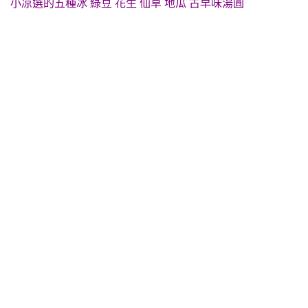
小凉選的五種冰 綠豆 花生 仙草 地瓜 古早味湯圓