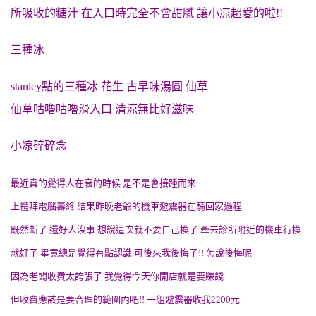
所吸收的糖汁 在入口時完全不會甜膩 讓小凉超愛的啦!!
三種冰
stanley點的三種冰 花生 古早味湯圓 仙草
仙草咕嚕咕嚕滑入口 清涼無比好滋味
小凉碎碎念
最近真的覺得人在衰的時候 是不是會接踵而來
上禮拜電腦壽終 結果昨晚老爺的機車避震器在騎回家過程
既然斷了 還好人沒事 想說這次就不要自己換了 牽去診所附近的機車行換
就好了 畢竟總是覺得有點認識 可後來我後悔了!! 怎說後悔呢
因為老闆收費太誇張了 我覺得今天你開店就是要賺錢
但收費應該是要合理的範圍內吧!! 一組避震器收我2200元