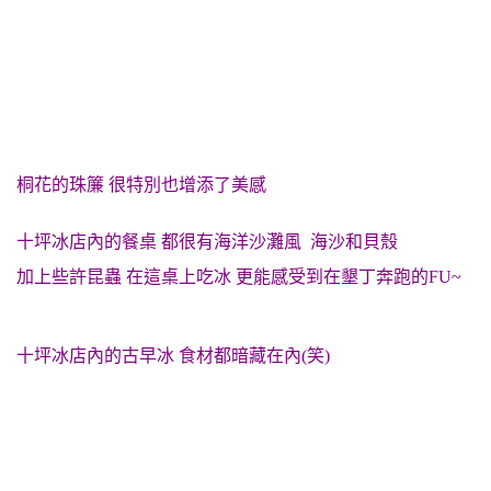
桐花的珠簾 很特別也增添了美感
十坪冰店內的餐桌 都很有海洋沙灘風 海沙和貝殼
加上些許昆蟲 在這桌上吃冰 更能感受到在墾丁奔跑的FU~
十坪冰店內的古早冰 食材都暗藏在內(笑)