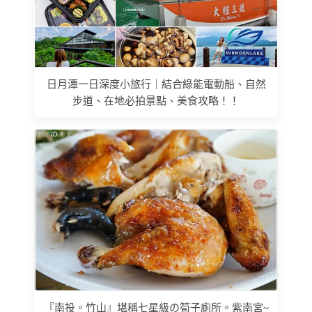
日月潭一日深度小旅行｜結合綠能電動船、自然
步道、在地必拍景點、美食攻略！！
『南投。竹山』堪稱七星級の筍子廁所。紫南宮~