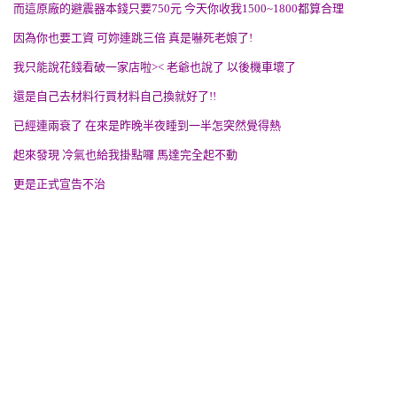
而這原廠的避震器本錢只要750元 今天你收我1500~1800都算合理
因為你也要工資 可妳連跳三倍 真是嚇死老娘了!
我只能說花錢看破一家店啦>< 老爺也說了 以後機車壞了
還是自己去材料行買材料自己換就好了!!
已經連兩衰了 在來是昨晚半夜睡到一半怎突然覺得熱
起來發現 冷氣也給我掛點囉 馬達完全起不動
更是正式宣告不治