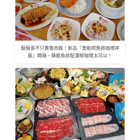
鬍鬚張不只賣魯肉飯！新品『奧勒岡魚排咖哩丼
飯』開箱，酥脆魚排配濃郁咖哩太可以！