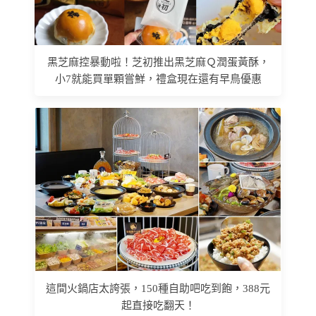
黑芝麻控暴動啦！芝初推出黑芝麻Ｑ潤蛋黃酥，
小7就能買單顆嘗鮮，禮盒現在還有早鳥優惠
這間火鍋店太誇張，150種自助吧吃到飽，388元
起直接吃翻天！