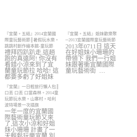
『宜蘭。五結』2014宜蘭國
『宜蘭。五結』姐妹歡樂聚
際童玩藝術節║暑假玩水樂。
─2013宜蘭國際童玩藝術節
2013年0711日 這天
跳跳村創作繪本館-童玩節
禮拜四趴趴走.這趟
在好姐妹小珊珊的
跑的真遠阿! 你沒有
帶領下 我們一行姐
看錯小涼來到了宜
妹跟著衝宜蘭國際
蘭童玩節拉 哈哈! 這
童玩藝術街 …
都要多虧了好姐妹
小珊珊,…
『宜蘭』一日輕旅行懶人包║
口丟 口丟 口當森林。2014童
玩節玩水樂。山寨村。哈利
波特場景一次插旗
一年一度的宜蘭國
際藝術童玩節又來
了,這次小涼和好姐
妹小珊珊 計畫了一
天輕鬆玩樂宜蘭,別