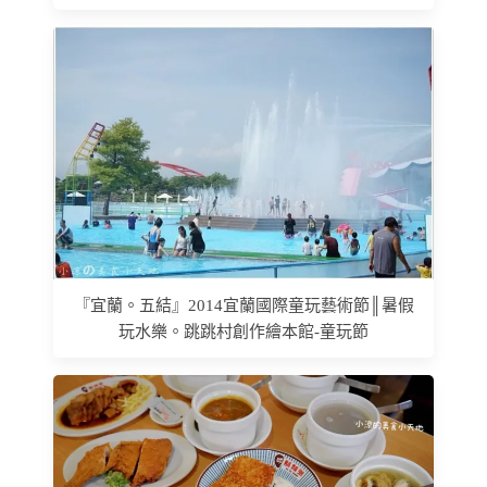
『宜蘭。五結』2014宜蘭國際童玩藝術節║暑假
玩水樂。跳跳村創作繪本館-童玩節