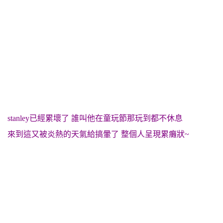
s
tanley已經累壞了 誰叫他在童玩節那玩到都不休息
來到這又被炎熱的天氣給搞暈了 整個人呈現累癱狀~