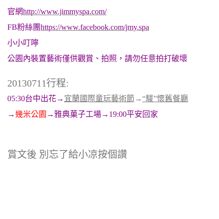
官網
http://www.jimmyspa.com/
FB粉絲團
https://www.facebook.com/jmy.spa
小小叮嚀
公園內裝置藝術僅供觀賞、拍照，請勿任意拍打破壞
20130711行程:
05:30台中出花→
宜蘭國際童玩藝術節
→
“駿”懷舊餐廳
→
幾米公園
→雅典菓子工場→19:00平安回家
賞文後 別忘了給小凉按個讚