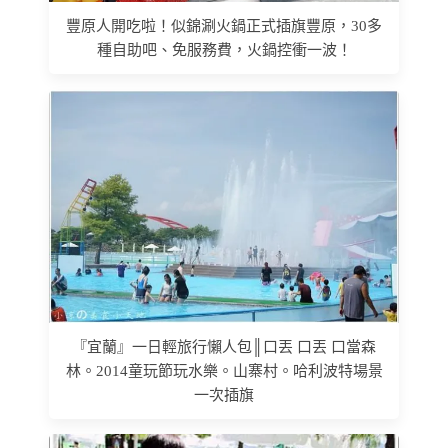
豐原人開吃啦！似錦涮火鍋正式插旗豐原，30多
種自助吧、免服務費，火鍋控衝一波！
『宜蘭』一日輕旅行懶人包║口丟 口丟 口當森
林。2014童玩節玩水樂。山寨村。哈利波特場景
一次插旗