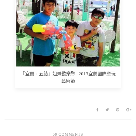
『宜蘭。五結』姐妹歡樂聚─2013宜蘭國際童玩
藝術節
50 COMMENTS