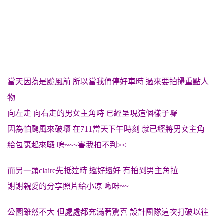
當天因為是颱風前 所以當我們停好車時 過來要拍攝重點人
物
向左走 向右走的男女主角時 已經呈現這個樣子囉
因為怕颱風來破壞 在711當天下午時刻 就已經將男女主角
給包裹起來囉 嗚~~~害我拍不到><
而另一頭claire先抵達時 還好還好 有拍到男主角拉
謝謝親愛的分享照片給小凉 啾咪~~
公園雖然不大 但處處都充滿著驚喜 設計團隊這次打破以往