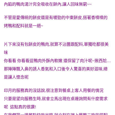
內餡的鴨肉湯汁完全吸收在餅內,讓人回味無窮~~
不管是愛傳統的餅皮還是有嚼勁的中東餅皮,搭著香噴噴的
烤鴨和配料就是一絕~
片下來沒有包餅皮的鴨肉,就算不沾醬跟配料,單獨吃都很美
味
你看看 你看看這鴨肉外酥內軟嫩 還保留了肉汁呢~揪西尬…
那陣陣飄入鼻的誘人香氣和入口後令人驚喜的美好滋味,總
是讓人懷念呢
印月的服務真的沒話說,很注意到餐桌上客人用餐的情況
只要是望向服務生時,就會立馬出現在桌邊詢問有什麼需求
呢 這點真的很讚!