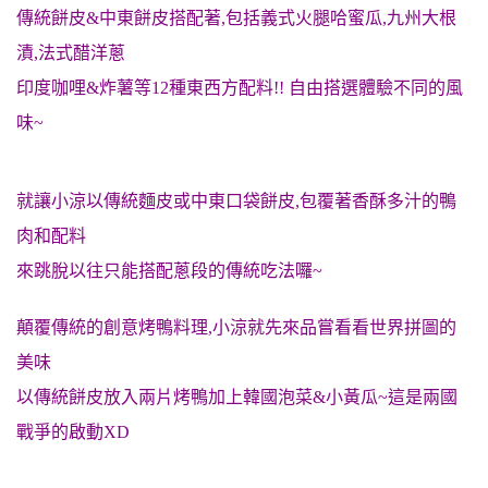
傳統餅皮&中東餅皮搭配著,包括義式火腿哈蜜瓜,九州大根
漬,法式醋洋蔥
印度咖哩&炸薯等12種東西方配料!! 自由搭選體驗不同的風
味~
就讓小涼以傳統麵皮或中東口袋餅皮,包覆著香酥多汁的鴨
肉和配料
來跳脫以往只能搭配蔥段的傳統吃法囉~
顛覆傳統的創意烤鴨料理,小涼就先來品嘗看看世界拼圖的
美味
以傳統餅皮放入兩片烤鴨加上韓國泡菜&小黃瓜~這是兩國
戰爭的啟動XD