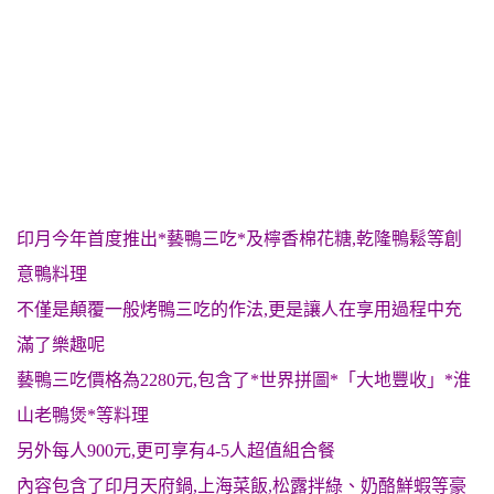
印月今年首度推出*藝鴨三吃*及檸香棉花糖,乾隆鴨鬆等創
意鴨料理
不僅是顛覆一般烤鴨三吃的作法,更是讓人在享用過程中充
滿了樂趣呢
藝鴨三吃價格為2280元,包含了*世界拼圖*「大地豐收」*淮
山老鴨煲*等料理
另外每人900元,更可享有4-5人超值組合餐
內容包含了印月天府鍋,上海菜飯,松露拌綠、奶酪鮮蝦等豪