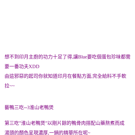
想不到印月主廚的功力十足了得,讓Blue要吃個蛋包珍味都需
要一番功夫XDD
由這邪惡的起司你就知道印月在餐點方面,完全給料不手軟
拉~~
藝鴨三吃─3淮山老鴨煲
第三吃”淮山老鴨煲”以剛片餘的鴨骨肉搭配山藥熬煮而成
湯頭的顏色呈現濃厚,一鍋的精華所在呢~