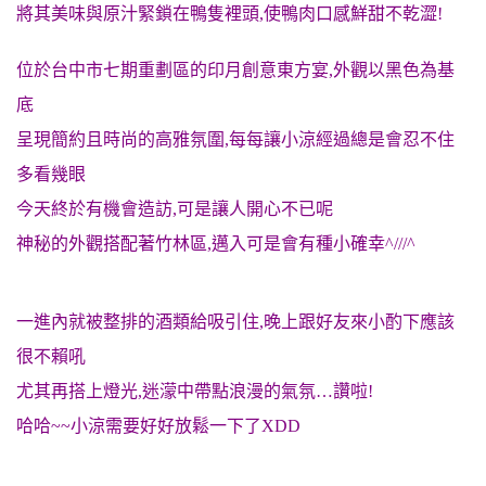
將其美味與原汁緊鎖在鴨隻裡頭,使鴨肉口感鮮甜不乾澀!
位於台中市七期重劃區的印月創意東方宴,外觀以黑色為基
底
呈現簡約且時尚的高雅氛圍,
每每讓小涼經過總是會忍不住
多看幾眼
今天終於有機會造訪,可是讓人開心不已呢
神秘的外觀搭配著竹林區,邁入可是會有種小確幸^///^
一進內就被整排的酒類給吸引住,晚上跟好友來小酌下應該
很不賴吼
尤其再搭上燈光,迷濛中帶點浪漫的氣氛…讚啦!
哈哈~~小涼需要好好放鬆一下了XDD