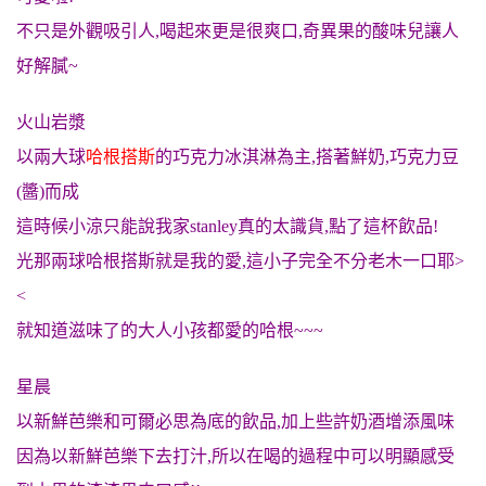
不只是外觀吸引人,喝起來更是很爽口,奇異果的酸味兒讓人
好解膩~
火山岩漿
以兩大球
哈根搭斯
的巧克力冰淇淋為主,搭著鮮奶,巧克力豆
(醬)而成
這時候小涼只能說我家stanley真的太識貨,點了這杯飲品!
光那兩球哈根搭斯就是我的愛,這小子完全不分老木一口耶>
<
就知道滋味了的大人小孩都愛的哈根~~~
星晨
以新鮮芭樂和可爾必思為底的飲品,加上些許奶酒增添風味
因為以新鮮芭樂下去打汁,所以在喝的過程中可以明顯感受