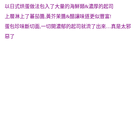
以日式烘蛋做法包入了大量的海鮮類&濃厚的起司
上層淋上了蕃茄醬,黃芥茉醬&醋讓味道更似豐富!
蛋包珍味斷切面,一切開濃郁的起司就流了出來…真是太邪
惡了