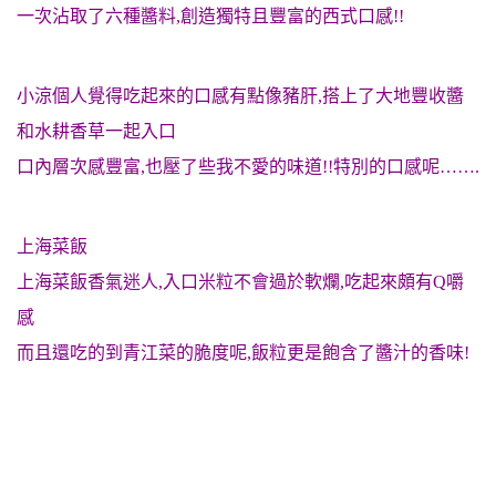
一次沾取了六種醬料,創造獨特且豐富的西式口感!!
小涼個人覺得吃起來的口感有點像豬肝,搭上了大地豐收醬
和水耕香草一起入口
口內層次感豐富,也壓了些我不愛的味道!!特別的口感呢…….
上海菜飯
上海菜飯香氣迷人,入口米粒不會過於軟爛,吃起來頗有Q嚼
感
而且還吃的到青江菜的脆度呢,飯粒更是飽含了醬汁的香味!