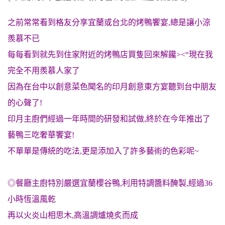
之前常常看到格友分享宜蘭或台北的烤鴨饗宴,總是讓小涼
羨慕不已
每每看到就先到住家附近的烤鴨店買隻回來解饞><“
現在我
完全不用羨慕人家了
因為在台中以創意菜色聞名的印月創意東方宴聽到台中朋友
的心聲了!
印月主廚們經過一年時間的研發和試做,終於在今年推出了
藝鴨三吃奢華饗宴!
不單單是傳統的吃法,更是添加入了許多藝術的色彩呢~
◎餐廳主廚特別嚴選宜蘭櫻谷鴨,利用特調醬料醃製,經過36
小時恆溫風乾
再以火炎山相思木,高溫調爐燒炙而成