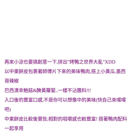
再來小涼也要搞創意一下,拼出”烤鴨之世界大亂”XDD
以中東餅皮包裹著師傅片下來的美味鴨肉,
搭上小黃瓜,墨西
哥辣椒
巴西漬幸鮑菇&醃黃蘿蔔..一樣不沾醬料!!!
入口後的豐富口感,不是你可以想像中的美味(快自己來嚐嚐
吧)
中東餅皮比較後實些,相對的咀嚼感也較豐富! 搭著鴨肉配料
一起享用