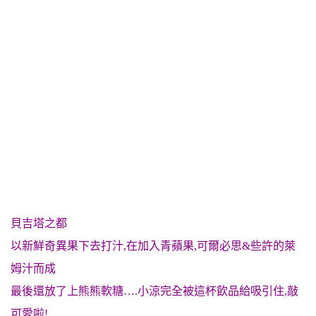
貝吉塔之都
以新鮮奇異果下去打汁,在加入青蘋果,可爾必思&些許的萊
姆汁而成
最後還放了上熊熊軟糖….小涼完全被這杯飲品給吸引住,敲
可愛啦!