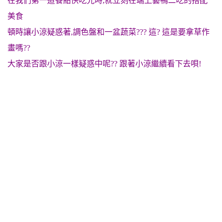
在我們第一道餐點快吃光時,就立刻在端上藝鴨二吃的搭配
美食
頓時讓小涼疑惑著,調色盤和一盆蔬菜??? 這? 這是要拿草作
畫嗎??
大家是否跟小涼一樣疑惑中呢?? 跟著小涼繼續看下去唄!