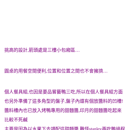
挑高的設計,箭頭處是三樓小包廂區…
圓桌的用餐空間便利,位置和位置之間也不會擁擠…
個人餐具組,也因是要品嘗藝鴨三吃,所以在個人餐具組方面
也另外準備了這多角型的盤子,盤子內還有個放醬料的凹槽!
醬料槽內也已放入烤鴨專用的甜麵醬,印月的甜麵醬吃起來
比較不死鹹
主要是因為以水果下去調配這甜麵醬,難怪stanley再吃鴨過程