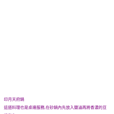
印月天府鍋
這道料理也是桌邊服務,在砂鍋內先放入鹽滷再將香濃的豆