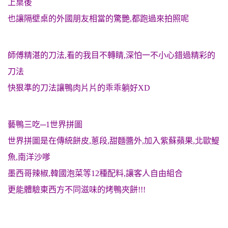
上桌後
也讓隔壁桌的外國朋友相當的驚艷,都跑過來拍照呢
師傅精湛的刀法,看的我目不轉睛,深怕一不小心錯過精彩的
刀法
快狠準的刀法讓鴨肉片片的乖乖躺好XD
藝鴨三吃─1世界拼圖
世界拼圖
是在傳統餅皮,蔥段,甜麵醬外,加入紫蘇蘋果,北歐鯷
魚,南洋沙嗲
墨西哥辣椒,韓國泡菜等12種配料,讓客人自由組合
更能體驗東西方不同滋味的烤鴨夾餅!!!