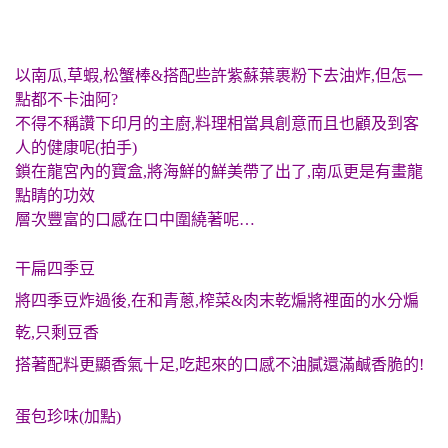
以南瓜,草蝦,松蟹棒&搭配些許紫蘇葉裹粉下去油炸,但怎一
點都不卡油阿?
不得不稱讚下印月的主廚,料理相當具創意而且也顧及到客
人的健康呢(拍手)
鎖在龍宮內的寶盒,將海鮮的鮮美帶了出了,南瓜更是有畫龍
點睛的功效
層次豐富的口感在口中圍繞著呢…
干扁四季豆
將四季豆炸過後,在和青蔥,榨菜&肉末乾煸將裡面的水分煸
乾,只剩豆香
搭著配料更顯香氣十足,吃起來的口感不油膩還滿鹹香脆的!
蛋包珍味(加點)