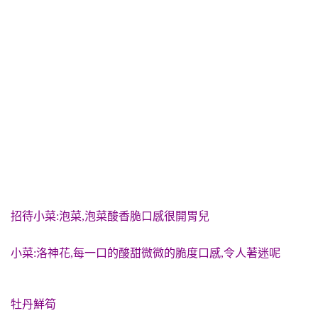
招待小菜:泡菜,泡菜酸香脆
口感很開胃兒
小菜:洛神花,每一口的酸甜微微的脆度口感,令人著迷呢
牡丹鮮筍