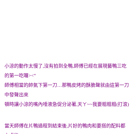
小涼的動作太慢了,沒有拍到全鴨,師傅已經在展現藝鴨三吃
的第一吃囉><“
師傅相當的帥氣下第一刀…那鴨皮烤的酥脆聲就由這第一刀
中發聲出來
頓時讓小涼的嘴內唾液急促分泌著,天ㄚ~~我要粗粗粗(打滾)
當天師傅在片鴨過程到結束後,片好的鴨肉和要搭的配料都