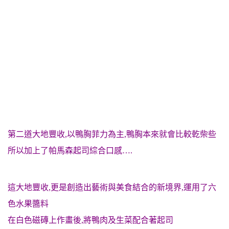
第二道大地豐收,以鴨胸菲力為主,鴨胸本來就會比較乾柴些
所以加上了帕馬森起司綜合口感….
這大地豐收,更是創造出藝術與美食結合的新境界,運用了六
色水果醬料
在白色磁磚上作畫後,將鴨肉及生菜配合著起司