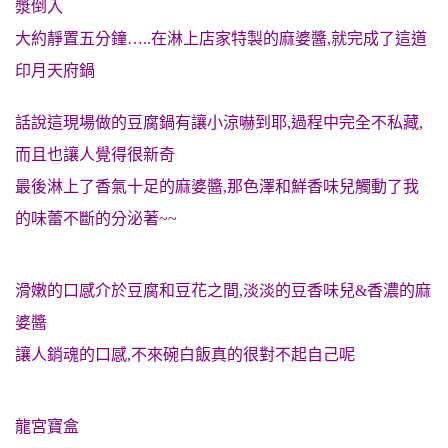
漿倒入
大約靜置五分鐘…..在淋上店家特製的麻婆醬,就完成了這道
印月天府鍋
話說這現場做的豆腐鍋有讓小涼嚇到耶,過程中完全不私藏,
而且也讓人覺得很新奇
最後淋上了香氣十足的麻婆醬,那色澤和鮮香味兒觸動了我
的味蕾不斷的分泌著~~
滑嫩的口感介於豆腐和豆花之間,淡淡的豆香味兒&香濃的麻
婆醬
讓人銷魂的
口感,不來碗白飯真的很對不起自己呢
龍
宮寶盒