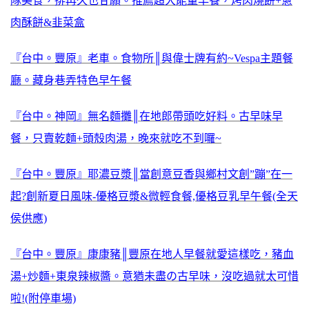
隊美食，排再久也甘願。推薦超大能量早餐，烤肉燒餅+蔥
肉酥餅&韭菜盒
『台中。豐原』老車。食物所║與偉士牌有約~Vespa主題餐
廳。藏身巷弄特色早午餐
『台中。神岡』無名麵攤║在地郎帶頭吃好料。古早味早
餐，只賣乾麵+頭殼肉湯，晚來就吃不到囉~
『台中。豐原』耶濃豆漿║當創意豆香與鄉村文創”蹦”在一
起?創新夏日風味-優格豆漿&微輕食餐,優格豆乳早午餐(全天
侯供應)
『台中。豐原』康康豬║豐原在地人早餐就愛這樣吃，豬血
湯+炒麵+東泉辣椒醬。意猶未盡の古早味，沒吃過就太可惜
啦!(附停車場)