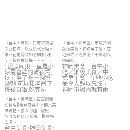
『台中。豐原』只賣宵夜場
『台中。神岡區』市場旁的
の豆花城。以豆漿代替糖水
銅板美食，橫跨早午餐，在
讓豆花更滑順&Q勁的冷凍
地米糕／肉羹湯！千萬別錯
芋，錯過會後悔。。。
過豬腳
豐原廟東一直是小
神岡美食／台中小
涼最喜歡的宵夜場,
吃／銅板美食／中
以前為了吃一碗排
式早午餐 在地小吃
骨麵 可以和老爺下
最令人難以忘懷，
班後直衝,吃完排
神岡市場內就有兩
骨…
家賣…
『台中。神岡區』笛笛饌義
式料理║隱藏巷弄中平價又美
味鍋物、義大利麵、燉飯，
無收服務費CP值高，聚餐好
去處～
台中美食/神岡美食/