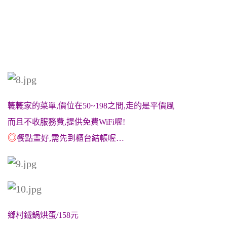
轆轆家的菜單,價位在50~198之間,走的是平價風
而且不收服務費,提供免費WiFi喔!
◎
餐點畫好,需先到櫃台結帳喔…
鄉村鐵鍋烘蛋/158元