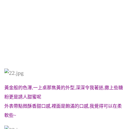
黃金般的色澤,一上桌那焦黃的外型,深深令我著迷,撒上些糖
粉更是誘人甜蜜呢
外表帶點微酥香甜口感,裡面是飽滿的口感,我覺得可以在柔
軟些~