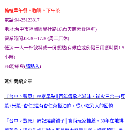
轆轆早午餐。咖啡。下午茶
電話:04-25123817
地址:台中市神岡區豐社路16號(天慈素食隔壁)
營業時間:08:30~17:30(周二店休)
低消:一人一杯飲料或一份餐點(有候位或例假日用餐時間1.5
小時)
FB粉絲頁(
請點入
)
延伸閱讀文章
『台中。豐原』林家早點║百年傳承老滋味，炭火三合一(豆
漿+米漿+杏仁)還有杏仁茶搭油條，從小吃到大的回憶
『台中。豐原』周記燒餅舖子║食尚玩家推薦。30年在地排