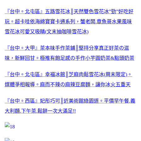
『台中。北屯區』五路雪花冰║天然雙色雪花冰”勁”好吃好
玩。超卡哇依海綿寶寶卡通系列，蟹老闆.章魚哥水果風味
雪花冰可愛又吸睛(文末抽咖啡雪花冰)
『台中。大甲』茶本味手作茶鋪║堅持分享真正好茶の滋
味，新鮮回甘。極推有飽足感の手作小芋圓奶茶&點頭奶茶
『台中。北屯區』幸福冰館║芝麻肉鬆雪花冰(周末限定)。
媒體爭相報導。麻而不辣の麻辣豆腐麵，讓你冰火五重天
『台中。西區』妃彤巧可║近美術館綠園道。平價早午餐.義
大利麵.下午茶.鬆餅一次大滿足!!