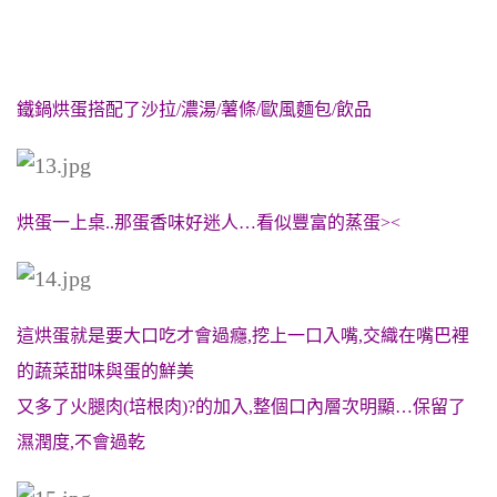
鐵鍋烘蛋搭配了沙拉/濃湯/薯條/歐風麵包/飲品
烘蛋一上桌..那蛋香味好迷人…看似豐富的蒸蛋><
這烘蛋就是要大口吃才會過癮,挖上一口入嘴,交織在嘴巴裡
的蔬菜甜味與蛋的鮮美
又多了火腿肉(培根肉)?的加入,整個口內層次明顯…保留了
濕潤度,不會過乾