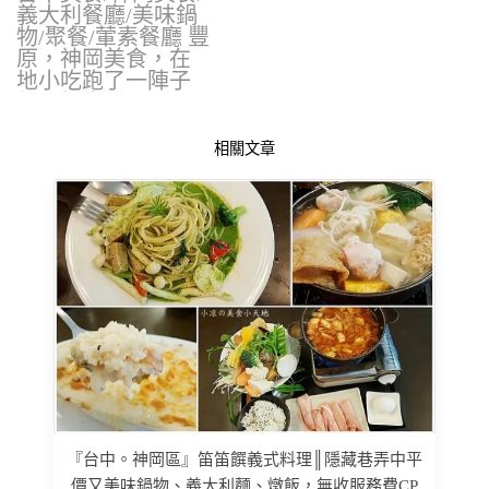
義大利餐廳/美味鍋
物/聚餐/葷素餐廳 豐
原，神岡美食，在
地小吃跑了一陣子
後，經由…
相關文章
『台中。神岡區』笛笛饌義式料理║隱藏巷弄中平
價又美味鍋物、義大利麵、燉飯，無收服務費CP