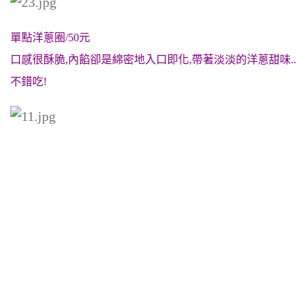
單點洋蔥圈/50元
口感很
酥脆,內餡卻是綿密地入口即化,帶著淡淡的洋蔥甜味..
不錯吃!