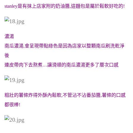
stanley是有抹上店家附的奶油醬,這麵包是屬於鬆軟好吃的!
濃湯
南瓜濃湯,會呈現帶點綠色是因為店家以整顆南瓜刷洗乾淨
後
連皮帶肉下去熬煮…讓滑順的南瓜濃湯更多了層次口感
粗壯的薯條炸得外酥內鬆軟,不管沾不沾番茄醬,薯條的口感
都很棒!