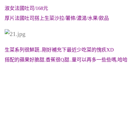
淑女法國吐司/168元
厚片法國吐司搭上生菜沙拉/薯條/濃湯/水果/飲品
生菜系列很鮮蔬..剛好補充下最近少吃菜的愧疚XD
搭配的蘋果好脆甜,香蕉很Q甜..量可以再多一些些嗎,哈哈