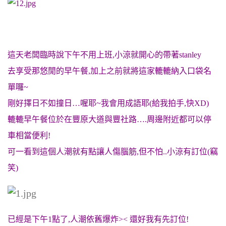
這天老闆臨時說下午不用上班,小涼就開心的帶著stanley
去享受那悠閒的早午餐,加上之前就將這家轆轆納入口袋名
單囉~
剛好擇日不如撞日…喔耶~我會用成語耶(給我拍手,快XD)
轆轆早午餐位於在豐原大道與豐社路….周邊附近都可以停
車相當便利!
可一看到這個人潮就有點讓人傷腦筋,但不怕..小涼有訂位(竊
笑)
已經是下午1點了,人潮依舊爆炸>< 還好我有先訂位!