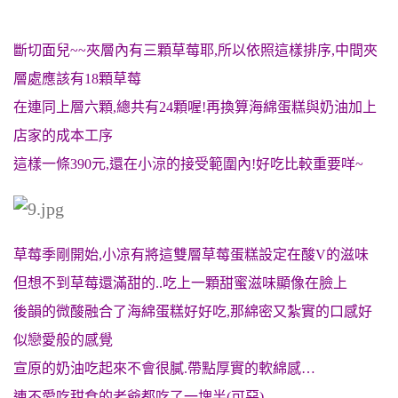
斷切面兒~~夾層內有三顆草莓耶,所以依照這樣排序,中間夾
層處應該有18顆草莓
在連同上層六顆,總共有24顆喔!再換算海綿蛋糕與奶油加上
店家的成本工序
這樣一條390元,還在小涼的接受範圍內!好吃比較重要咩~
草莓季剛開始,小凉有將這雙層草莓蛋糕設定在酸V的滋味
但想不到草莓還滿甜的..吃上一顆甜蜜滋味顯像在臉上
後韻的微酸融合了海綿蛋糕好好吃,那綿密又紮實的口感好
似戀愛般的感覺
宣原的奶油吃起來不會很膩.帶點厚實的軟綿感…
連不愛吃甜食的老爺都吃了一塊半(可惡)