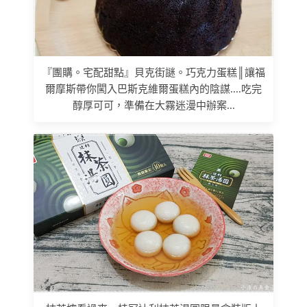
『團購。宅配甜點』貝克街謎。巧克力蛋糕║讓福
爾摩斯帶你闖入巴斯克維爾蛋糕內的陰謀....吃完
醇厚可可，準備在大霧迷漫中辦案...