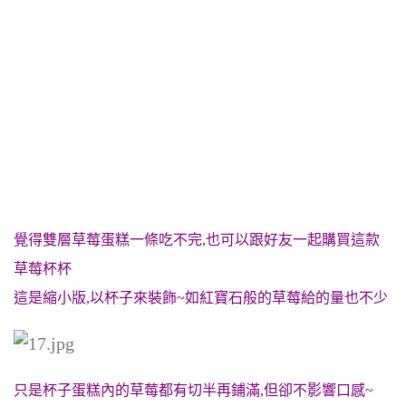
覺得雙層草莓蛋糕一條吃不完,也可以跟好友一起購買這款
草莓杯杯
這是縮小版,以杯子來裝飾~如紅寶石般的草莓給的量也不少
只是杯子蛋糕內的草莓都有切半再鋪滿,但卻不影響口感~