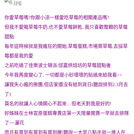
你愛草莓嗎?你跟小涼一樣愛吃草莓的相關產品嗎?
但我不愛喝草莓牛奶,也不愛草莓餅乾..我只喜歡整顆的草莓
甜點
每年這時候就是我瘋狂的開始,草莓蛋糕,市場買草莓,去採草
莓都是我的愛
之前吃過了佳樂波士頓派/郃嘉烘焙坊的草莓甜點後
今年我再度變心了, 一切都是小砂壞壞的貼過來給我看><
讓我失心瘋的揪團,但店家還沒有給到貨日(聽說排到2.3月去
了)
莫名的就讓人心情開心不起來…但老天對我是好的!
好姊妹在士林宣原蛋糕專賣店第一天限量開賣一早就去排隊
了~~灑花
而且有買到有買到有買到喔!聽說一大早八點半就一堆人在