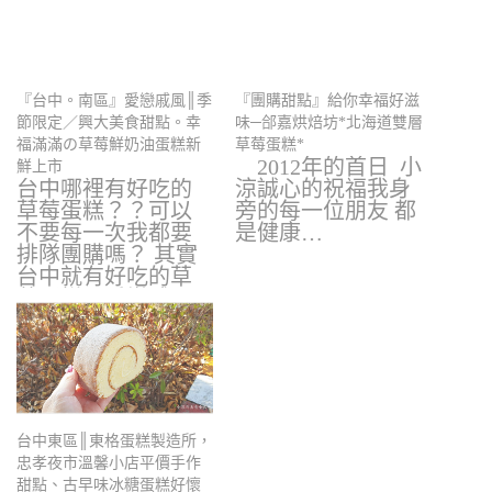
『台中。南區』愛戀戚風║季
『團購甜點』給你幸福好滋
節限定／興大美食甜點。幸
味─郃嘉烘焙坊*北海道雙層
福滿滿の草莓鮮奶油蛋糕新
草莓蛋糕*
2012年的首日 小
鮮上市
台中哪裡有好吃的
涼誠心的祝福我身
草莓蛋糕？？可以
旁的每一位朋友 都
不要每一次我都要
是健康…
排隊團購嗎？ 其實
台中就有好吃的草
莓蛋糕，愛戀戚風
家…
台中東區║東格蛋糕製造所，
忠孝夜市溫馨小店平價手作
甜點、古早味冰糖蛋糕好懷