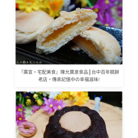
『廣宣。宅配美食』陳允寶泉食品║台中百年糕餅
老店。傳承記憶中の幸福滋味!