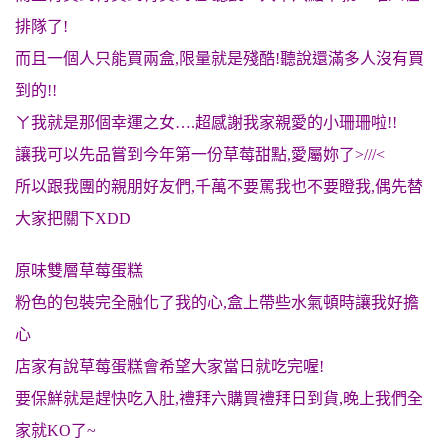
排隊了!
而且一個人只能買兩盒,限量就是殘酷!聽說還滿多人沒有買
到的!!
ㄚ我就是那個幸運之女….超感謝我家親愛的小珊珊啦!!
讓我可以先品嘗到今年第一份草莓甜點,愛屬妳了>///<
所以跟我團的親朋好友們,千萬不要罵我也不要瞪我,偶先替
大家把關下XDD
原味雙層草莓蛋糕
粉色的包裝完全融化了我的心,盒上帶些水氣頓時讓我好擔
心
店家有說草莓蛋糕會希望大家當日就吃完喔!
要保鮮就是趕快吃入肚,禮拜六購買禮拜日到貨,晚上我們全
家就KO了~