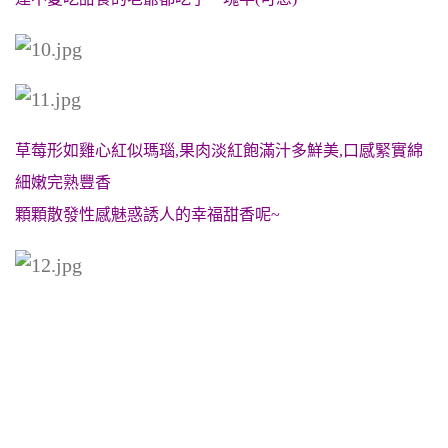
草莓形如雞心紅似瑪瑙,果肉淡紅飽滿汁多鮮美,口感緊實綿
細嫩完熟豐香
顆顆散發性感魅惑誘人的幸福甜香呢~