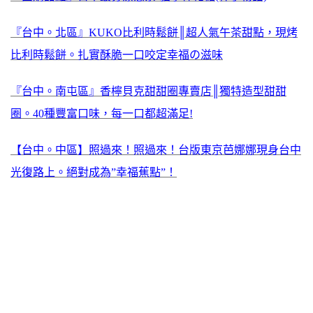
『台中。北區』KUKO比利時鬆餅║超人氣午茶甜點，現烤
比利時鬆餅。扎實酥脆一口咬定幸福の滋味
『台中。南屯區』香檸貝克甜甜圈專賣店║獨特造型甜甜
圈。40種豐富口味，每一口都超滿足!
【台中。中區】照過來！照過來！台版東京芭娜娜現身台中
光復路上。絕對成為”幸福蕉點”！