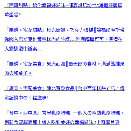
『團購甜點』給你幸福好滋味─郃嘉烘焙坊*北海道雙層草
莓蛋糕*
『團購。宅配甜點』貝克街謎。巧克力蛋糕║讓福爾摩斯帶
你闖入巴斯克維爾蛋糕內的陰謀….吃完醇厚可可，準備在
大霧迷漫中辦案…
『團購。宅配美食』果漾莊園║最天然の食材。滿滿纖維果
肉の和菓子。
『廣宣。宅配美食』陳允寶泉食品║台中百年糕餅老店。傳
承記憶中の幸福滋味!
『台中。西屯區』杏屋乳酪蛋糕║一個人の輕熟乳酪蛋糕。
創新食感超濃郁！讓人吃到美好の幸福滋味!(上奇摩首頁