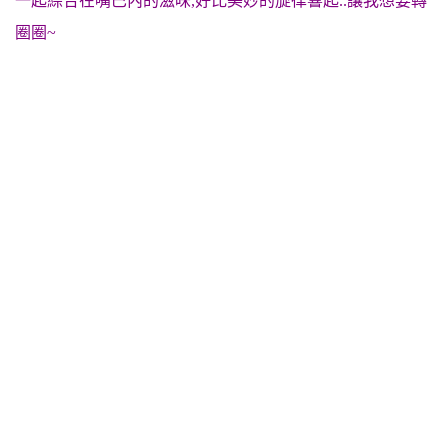
一起綜合在嘴巴內的滋味,好比美妙的旋律響起..讓我想要轉
圈圈~