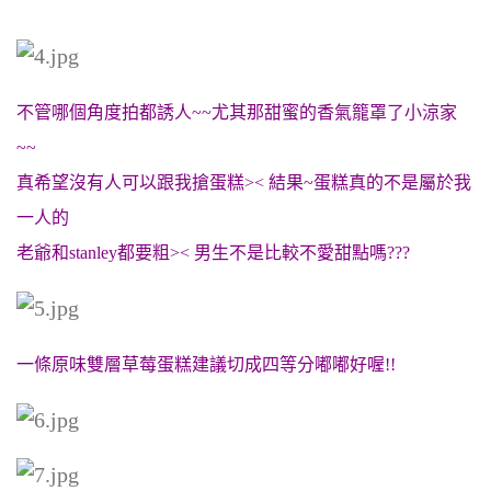
不管哪個角度拍都誘人~~尤其那甜蜜的香氣籠罩了小涼家
~~
真希望沒有人可以跟我搶蛋糕>< 結果~蛋糕真的不是屬於我
一人的
老爺和stanley都要粗>< 男生不是比較不愛甜點嗎???
一條原味雙層草莓蛋糕建議切成四等分嘟嘟好喔!!