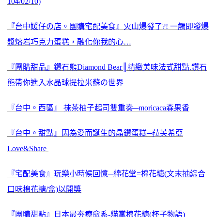
104/02/10)
『台中媛仔の店。團購宅配美食』火山爆發了?! 一觸即發爆
漿熔岩巧克力蛋糕，融化你我的心…
『團購甜品』鑽石熊Diamond Bear║精緻美味法式甜點.鑽石
熊帶你進入水晶球提拉米蘇の世界
『台中。西區』 抹茶柚子起司雙重奏─moricaca森果香
『台中。甜點』因為愛而誕生的晶鑚蛋糕─菈芙希亞
Love&Share
『宅配美食』玩樂小時候回憶─綿花堂=棉花糖(文末抽綜合
口味棉花糖/盒)以開獎
『團購甜點』日本最夯療愈系-貓掌棉花糖(杯子物語)