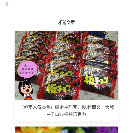
念~
相關文章
『超商人氣零食』繼雷神巧克力後,超商又一大戰
─チロル板神巧克力