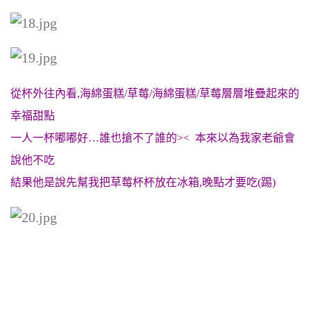
從杯外往內看,海綿蛋糕/草莓/海綿蛋糕/草莓層層堆疊起來的
幸福甜點
一人一杯嘟嘟好…誰也搶不了誰的>< 本來以為我家老爺會
說他不吃
結果他是說先幫我把草莓杯杯放在冰箱,晚點才要吃(踢)