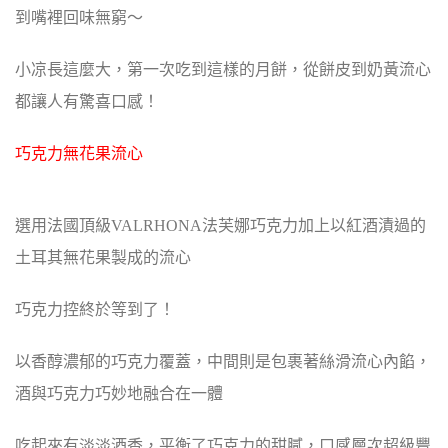
到嘴裡回味無窮～
小凉長這麼大，第一次吃到這樣的月餅，從餅皮到奶黃流心
都讓人有驚喜口感！
巧克力無花果流心
選用法國頂級VALRHONA法芙娜巧克力加上以紅酒漬過的
土耳其無花果製成的流心
巧克力控終於等到了！
以香醇濃郁的巧克力覆蓋，中間則是包裹著絲滑流心內餡，
酒與巧克力巧妙地融合在一體
吃起來有淡淡酒香，平衡了巧克力的甜膩，口感層次超級豐