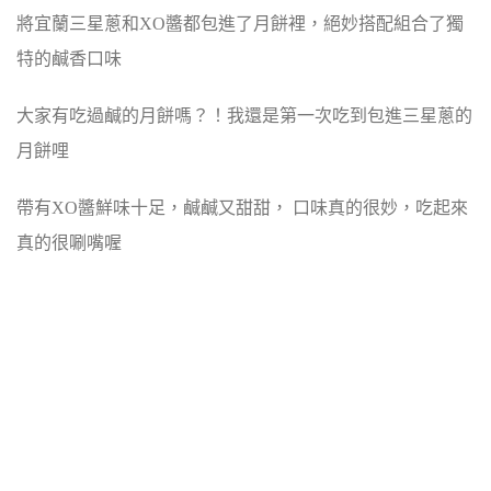
將宜蘭三星蔥和XO醬都包進了月餅裡，絕妙搭配組合了獨
特的鹹香口味
大家有吃過鹹的月餅嗎？！我還是第一次吃到包進三星蔥的
月餅哩
帶有XO醬鮮味十足，鹹鹹又甜甜， 口味真的很妙，吃起來
真的很唰嘴喔