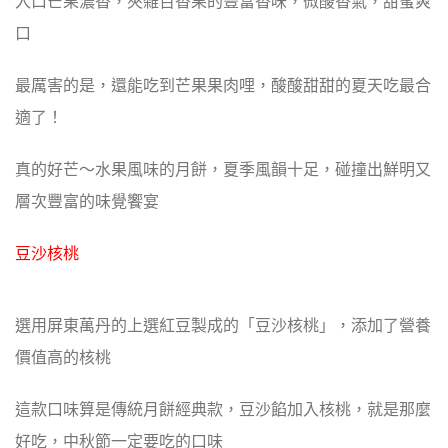
入口芒果濃香，夾雜百香果的豐富香味，微酸香氣，甜蜜爽
口
最厲害的是，還能吃到芒果果肉哩，酸酸甜甜的夏天吃最合
適了！
真的好芒～水果風味的月餅，夏季風韻十足，碰撞出鮮明又
層次豐富的味覺饗宴
豆沙核桃
選用屏東萬丹的上選紅豆製成的「豆沙核桃」，添加了營養
價值高的核桃
這款口味算是傳統月餅經典款，豆沙餡加入核桃，就是那麼
好吃，中秋節一定要吃的口味