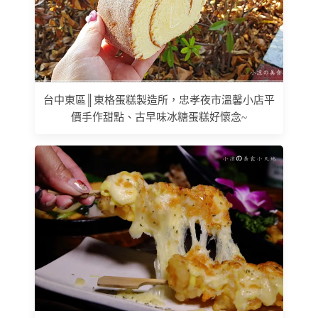
台中東區║東格蛋糕製造所，忠孝夜市溫馨小店平
價手作甜點、古早味冰糖蛋糕好懷念~