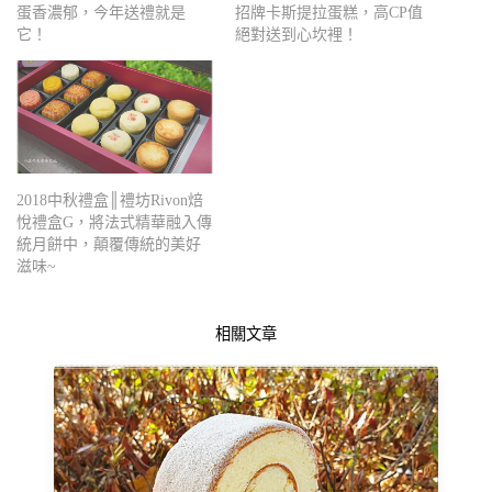
蛋香濃郁，今年送禮就是
招牌卡斯提拉蛋糕，高CP值
它！
絕對送到心坎裡！
2018中秋禮盒║禮坊Rivon焙
悅禮盒G，將法式精華融入傳
統月餅中，顛覆傳統的美好
滋味~
相關文章