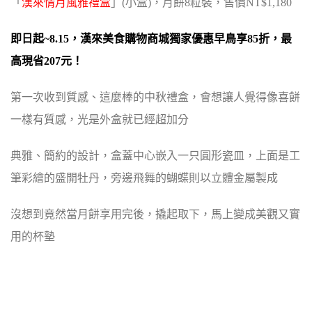
「
漢來情月風雅禮盒
」(小盒)，月餅8粒裝，售價NT$1,180
即日起~8.15，漢來美食購物商城獨家優惠早鳥享85折，最
高現省207元！
第一次收到質感、這麼棒的中秋禮盒，會想讓人覺得像喜餅
一樣有質感，光是外盒就已經超加分
典雅、簡約的設計，盒蓋中心嵌入一只圓形瓷皿，上面是工
筆彩繪的盛開牡丹，旁邊飛舞的蝴蝶則以立體金屬製成
沒想到竟然當月餅享用完後，撬起取下，馬上變成美觀又實
用的杯墊