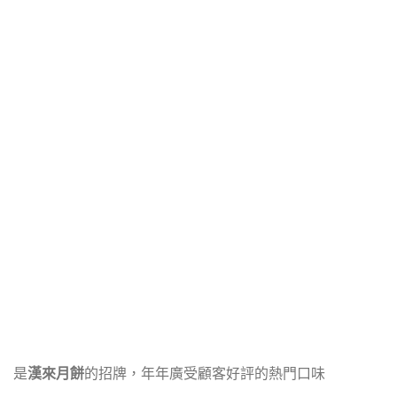
是
漢來月餅
的招牌，年年廣受顧客好評的熱門口味