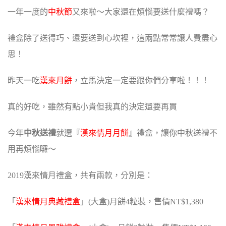
一年一度的
中秋節
又來啦～
大家還在煩惱要送什麼禮嗎？
禮盒除了送得巧、還要送到心坎裡，這兩點常常讓人費盡心
思！
昨天一吃
漢來月餅
，立馬決定一定要跟你們分享啦！！！
真的好吃，雖然有點小貴但我真的決定還要再買
今年
中秋送禮
就選『
漢來情月月餅
』禮盒，讓你中秋送禮不
用再煩惱囉～
2019漢來情月禮盒，共有兩款，分別是：
「
漢來情月典藏禮盒
」(大盒)月餅4粒裝，售價NT$1,380