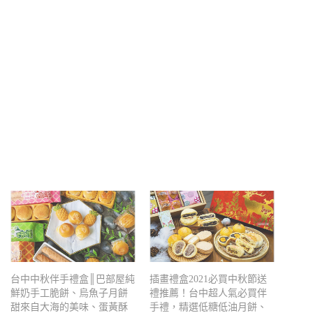
台中中秋伴手禮盒║巴部屋純
插畫禮盒2021必買中秋節送
鮮奶手工脆餅、烏魚子月餅
禮推薦！台中超人氣必買伴
甜來自大海的美味、蛋黃酥
手禮，精選低糖低油月餅、