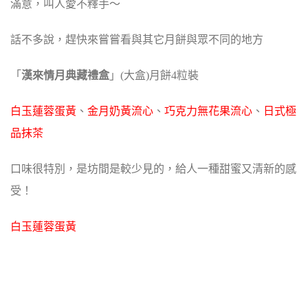
滿意，叫人愛不釋手～
話不多說，趕快來嘗嘗看與其它月餅與眾不同的地方
「
漢來情月典藏禮盒
」(大盒)月餅4粒裝
白玉蓮蓉蛋黃
、
金月奶黃流心
、
巧克力無花果流心
、
日式極
品抹茶
口味很特別，是坊間是較少見的，給人一種甜蜜又清新的感
受！
白玉蓮蓉蛋黃