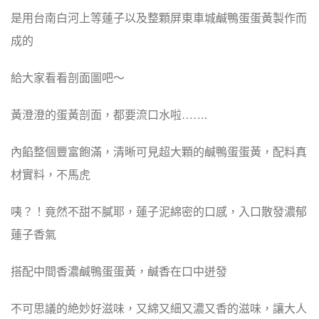
是用台南白河上等蓮子以及整顆屏東車城鹹鴨蛋蛋黃製作而
成的
給大家看看剖面圖吧～
黃澄澄的蛋黃剖面，都要流口水啦…….
內餡整個豐富飽滿，清晰可見超大顆的鹹鴨蛋蛋黃，配料真
材實料，不馬虎
咦？！竟然不甜不膩耶，蓮子泥綿密的口感，入口散發濃郁
蓮子香氣
搭配中間香濃鹹鴨蛋蛋黃，鹹香在口中迸發
不可思議的絶妙好滋味，又綿又細又濃又香的滋味，讓大人