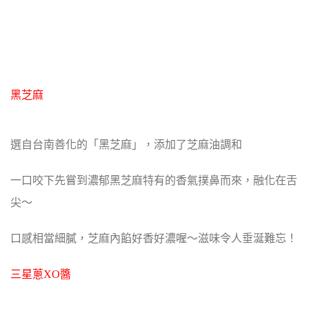
黑芝麻
選自台南善化的「黑芝麻」，添加了芝麻油調和
一口咬下先嘗到濃郁黑芝麻特有的香氣撲鼻而來，融化在舌
尖～
口感相當細膩，芝麻內餡好香好濃喔～滋味令人垂涎難忘！
三星蔥XO醬