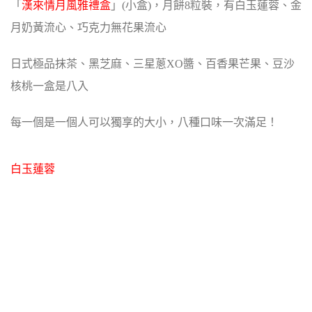
「
漢來情月風雅禮盒
」(小盒)，月餅8粒裝，有
白玉蓮蓉、金
月奶黃流心、巧克力無花果流心
日式極品抹茶、黑芝麻、三星蔥XO醬、百香果芒果、豆沙
核桃
一盒是八入
每一個是一個人可以獨享的大小，八種口味一次滿足！
白玉蓮蓉