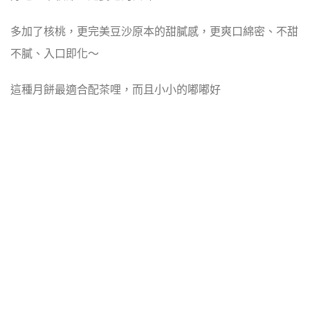
多加了核桃，更完美豆沙原本的甜膩感，更爽口綿密、不甜
不膩、入口即化～
這種月餅最適合配茶哩，而且小小的嘟嘟好