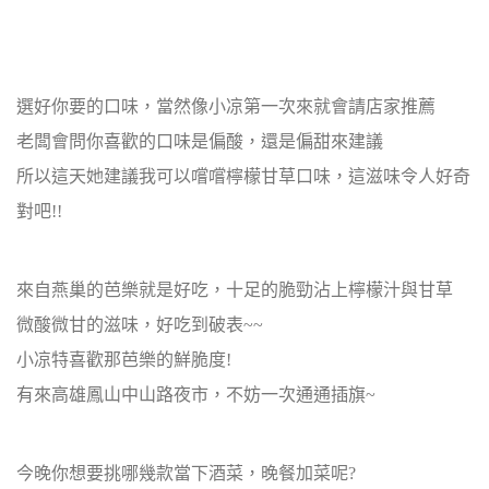
選好你要的口味，當然像小凉第一次來就會請店家推薦
老闆會問你喜歡的口味是偏酸，還是偏甜來建議
所以這天她建議我可以嚐嚐檸檬甘草口味，這滋味令人好奇
對吧!!
來自燕巢的芭樂就是好吃，十足的脆勁沾上檸檬汁與甘草
微酸微甘的滋味，好吃到破表~~
小凉特喜歡那芭樂的鮮脆度!
有來高雄鳳山中山路夜市，不妨一次通通插旗~
今晚你想要挑哪幾款當下酒菜，晚餐加菜呢?