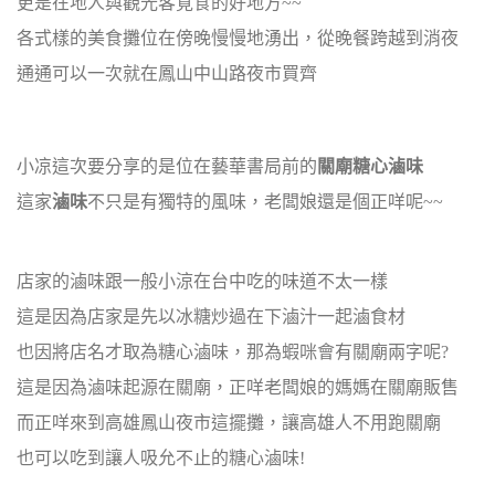
更是在地人與觀光客覓食的好地方~~
各式樣的美食攤位在傍晚慢慢地湧出，從晚餐跨越到消夜
通通可以一次就在鳳山中山路夜市買齊
小凉這次要分享的是位在藝華書局前的
關廟糖心滷味
這家
滷味
不只是有獨特的風味，老闆娘還是個正咩呢~~
店家的滷味跟一般小涼在台中吃的味道不太一樣
這是因為店家是先以冰糖炒過在下滷汁一起滷食材
也因將店名才取為糖心滷味，那為蝦咪會有關廟兩字呢?
這是因為滷味起源在關廟，正咩老闆娘的媽媽在關廟販售
而正咩來到高雄鳳山夜市這擺攤，讓高雄人不用跑關廟
也可以吃到讓人吸允不止的糖心滷味!