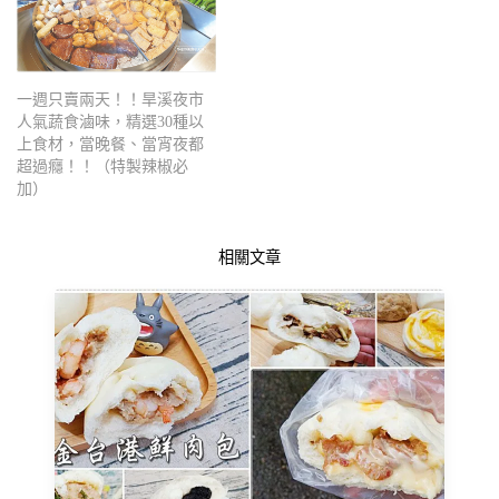
一週只賣兩天！！旱溪夜市
人氣蔬食滷味，精選30種以
上食材，當晚餐、當宵夜都
超過癮！！（特製辣椒必
加）
相關文章