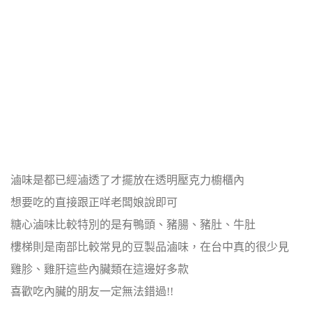
滷味是都已經滷透了才擺放在透明壓克力櫥櫃內
想要吃的直接跟正咩老闆娘說即可
糖心滷味比較特別的是有鴨頭、豬腸、豬肚、牛肚
樓梯則是南部比較常見的豆製品滷味，在台中真的很少見
雞胗、雞肝這些內臟類在這邊好多款
喜歡吃內臟的朋友一定無法錯過!!