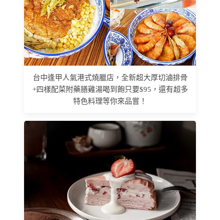
台中逢甲人氣港式燒臘店，全新超大厚切滷排骨
+四樣配菜附藥膳雞湯喝到飽只要$95，還有超多
特色料理等你來品嘗！