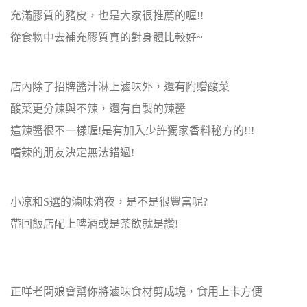
充滿膠質的豬皮，也是大家很推薦的喔!!
從食物中去補充膠質真的對身體比較好~
店內除了招牌醬汁淋上滷味外，還有附贈酸菜
酸菜更分辣與不辣，還有自製的辣醬
這辣醬很不一樣喔!是有加入少許獨家香料秘方的!!!
嗜辣的朋友決定無法錯過!
小凉和S選的滷味消夜，是不是很豐富呢?
帶回飯店配上啤酒或是茶飲就是讚!
正咩老闆娘會幫你將滷味食材剪成塊，食用上卡方便