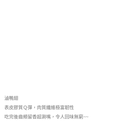
滷鴨翅
表皮膠質Ｑ彈，肉質纖維極富韌性
吃完後齒頰留香超涮嘴，令人回味無窮~~