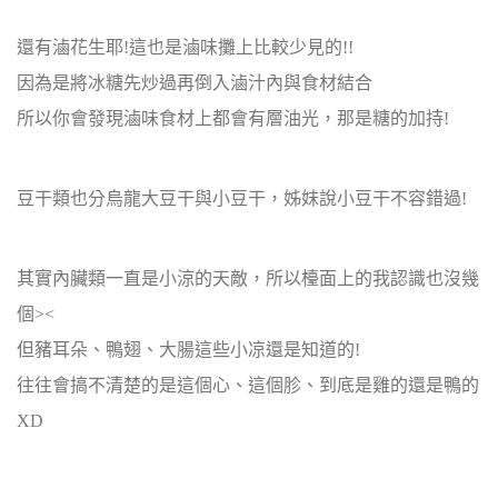
還有滷花生耶!這也是滷味攤上比較少見的!!
因為是將冰糖先炒過再倒入滷汁內與食材結合
所以你會發現滷味食材上都會有層油光，那是糖的加持!
豆干類也分烏龍大豆干與小豆干，姊妹說小豆干不容錯過!
其實內臟類一直是小涼的天敵，所以檯面上的我認識也沒幾
個><
但豬耳朵、鴨翅、大腸這些小凉還是知道的!
往往會搞不清楚的是這個心、這個胗、到底是雞的還是鴨的
XD