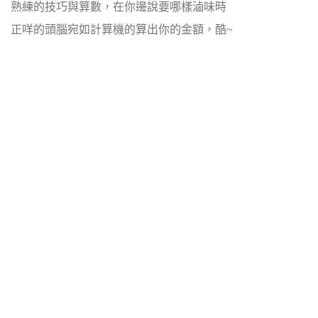
熟練的技巧與算數，在你邊說要哪樣滷味時
正咩的頭腦宛如計算機的算出你的金額，酷~