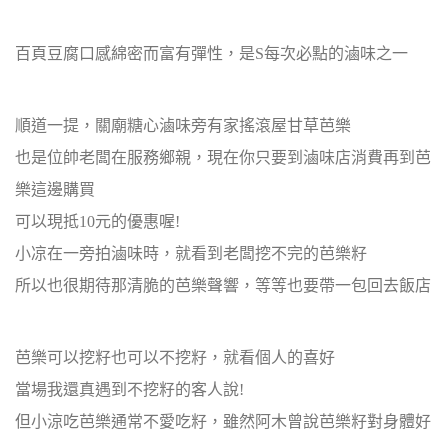
百頁豆腐
口感
綿密而富有彈性，是S每次必點的滷味之一
順道一提，關廟糖心滷味旁有家搖滾屋甘草芭樂
也是位帥老闆在服務鄉親，現在你只要到滷味店消費再到芭
樂這邊購買
可以現抵10元的優惠喔!
小凉在一旁拍滷味時，就看到老闆挖不完的芭樂籽
所以也很期待那清脆的芭樂聲響，等等也要帶一包回去飯店
芭樂可以挖籽也可以不挖籽，就看個人的喜好
當場我還真遇到不挖籽的客人說!
但小涼吃芭樂通常不愛吃籽，雖然阿木曾說芭樂籽對身體好