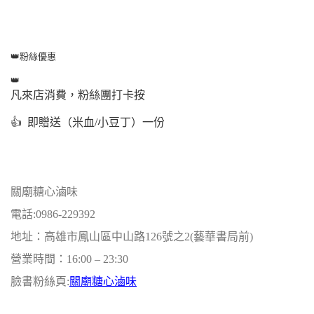
👑
粉絲優惠
👑
凡來店消費，粉絲團打卡按
👍
即贈送（米血/小豆丁）一份
關廟糖心滷味
電話:0986-229392
地址：高雄市鳳山區中山路126號之2(藝華書局前)
營業時間：16:00 – 23:30
臉書粉絲頁:
關廟糖心滷味