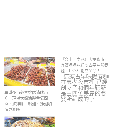
『台中。南區』忠孝夜市。
有著媽媽味道の古早味陽春
麵。1973年創立至今!!!
這家古早味陽春麵
在忠孝夜市裡,已經
創立了40個年頭囉!!
是由四位美麗的婆
旱溪夜市必買排隊滷味小
婆所組成的小…
吃，現場大鍋滷製香氣四
溢，滷雞腳、鴨翅、雞翅加
辣更涮嘴！