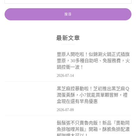
最新文章
豐原人開吃啦！似錦涮火鍋正式插旗
豐原，30多種自助吧、免服務費，火
鍋控衝一波！
2026-07-14
黑芝麻控暴動啦！芝初推出黑芝麻Ｑ
潤蛋黃酥，小7就能買單顆嘗鮮，禮
盒現在還有早鳥優惠
2026-07-09
鬍鬚張不只賣魯肉飯！新品『奧勒岡
魚排咖哩丼飯』開箱，酥脆魚排配濃
郁咖哩太可以！