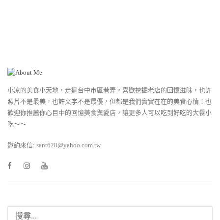
小凉的美食小天地，走遍台中市區巷弄，喜歡挖掘老店的回憶滋味，也許
照片不是最美，也許文字不是最優，但都是我們實實在在的美食心情！也
歡迎你推薦你心目中的回憶美食與愛店，讓更多人可以吃到好吃的大餐小
吃～～
邀約來信: sant628@yahoo.com.tw