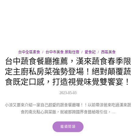
台中全區素食
台中市美食.景點住宿
愛食記
西區美食
台中蔬食餐廳推薦，漢來蔬食春季限
定主廚私房菜強勢登場！絕對顛覆蔬
食既定口感，打造視覺味覺雙饗宴！
2023-05-03
小涼又要來介紹一家自己超愛的蔬食餐廳囉！！以前帶涼爸來吃過漢來蔬
食的南北點心與菜飯，就被那跨國界食藝給吸引住，…
繼續閱讀