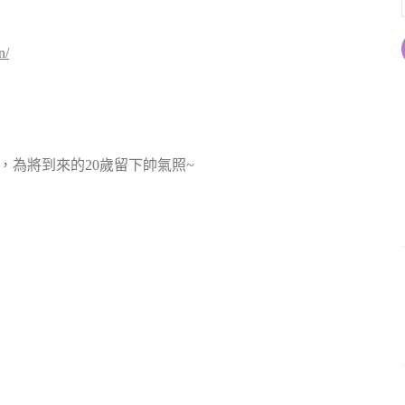
n/
，為將到來的20歲留下帥氣照~