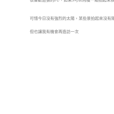
很喜歡這張的FU，如果S可以再瘦一點拍起來就
可惜今日沒有強烈的太陽，某些景拍起來沒有陽
但也讓我有機會再造訪一次