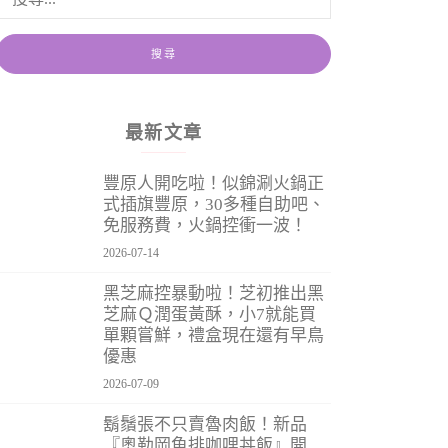
最新文章
豐原人開吃啦！似錦涮火鍋正
式插旗豐原，30多種自助吧、
免服務費，火鍋控衝一波！
2026-07-14
黑芝麻控暴動啦！芝初推出黑
芝麻Ｑ潤蛋黃酥，小7就能買
單顆嘗鮮，禮盒現在還有早鳥
優惠
2026-07-09
鬍鬚張不只賣魯肉飯！新品
『奧勒岡魚排咖哩丼飯』開