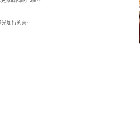
更像韓國歐巴囉><
光加持的美~