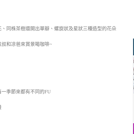
花、同株茶樹還開出單瓣、螺旋狀及星狀三種造型的花朵
叔叔和凉爸來賞景喝咖啡~
一季節來都有不同的FU
漫