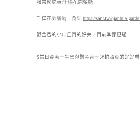
臉書粉絲頁:
千樺花園餐廳
千樺花園餐廳→食記
https://sant.tw/qianhua-garde
鬱金香的小山丘真的好美，目前季節已過
S當日穿著一生黑與鬱金香一起拍照真的好好看