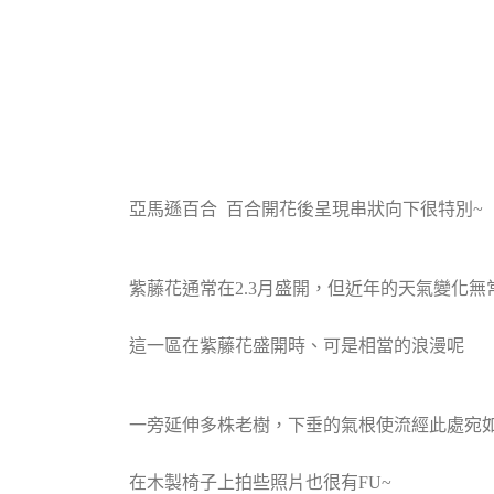
亞馬遜百合 百合開花後呈現串狀向下很特別~
紫藤花通常在2.3月盛開，但近年的天氣變化無
這一區在紫藤花盛開時、可是相當的浪漫呢
一旁延伸多株老樹，下垂的氣根使流經此處宛
在木製椅子上拍些照片也很有FU~