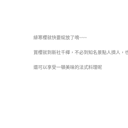
緋寒櫻就快要綻放了唷~~~
賞櫻就到新社千樺，不必到知名景點人擠人，也
還可以享受一頓美味的法式料理呢