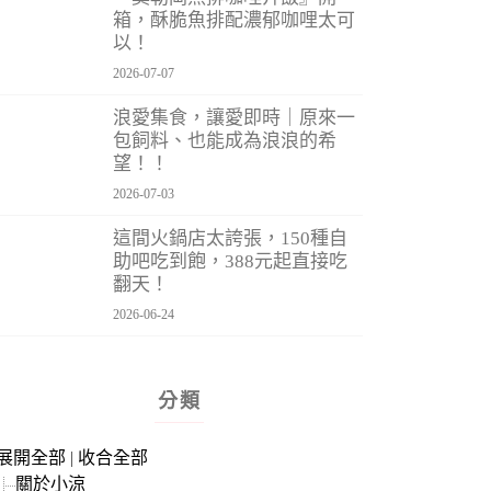
箱，酥脆魚排配濃郁咖哩太可
以！
2026-07-07
浪愛集食，讓愛即時｜原來一
包飼料、也能成為浪浪的希
望！！
2026-07-03
這間火鍋店太誇張，150種自
助吧吃到飽，388元起直接吃
翻天！
2026-06-24
分類
展開全部
|
收合全部
關於小涼