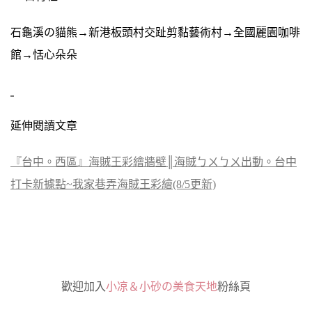
石龜溪の貓熊→新港板頭村交趾剪黏藝術村→全國麗園咖啡
館→恬心朵朵
延伸閱讀文章
『台中。西區』海賊王彩繪牆壁║海賊ㄅㄨㄅㄨ出動。台中
打卡新據點~我家巷弄海賊王彩繪(8/5更新)
歡迎加入
小凉＆小砂の美食天地
粉絲頁