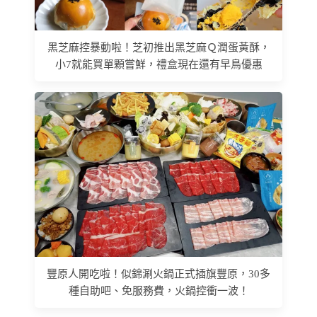
黑芝麻控暴動啦！芝初推出黑芝麻Ｑ潤蛋黃酥，
小7就能買單顆嘗鮮，禮盒現在還有早鳥優惠
豐原人開吃啦！似錦涮火鍋正式插旗豐原，30多
種自助吧、免服務費，火鍋控衝一波！