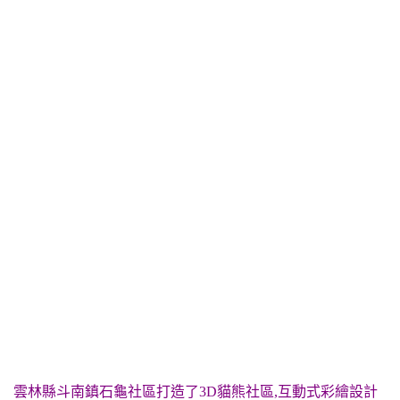
雲林縣斗南鎮石龜社區打造了3D貓熊社區,互動式彩繪設計