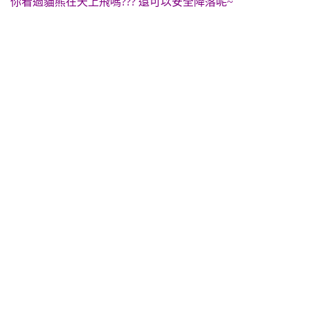
你看過貓熊在天上飛嗎??? 還可以安全降落呢~