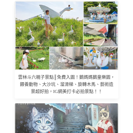
雲林斗六親子景點║免費入園！鵝媽媽鵝童樂園，
餵養動物、大沙坑、溜滑梯、旋轉木馬、藝術造
景超好拍，IG網美打卡必拍景點！！