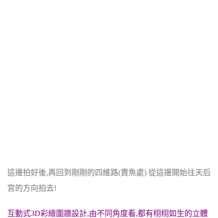
這邊拍好後,再回到剛剛的四維路(賣魚處) 從這邊開始往天后
宮的方向拍去!
互動式3D彩繪圍
牆
設計,由不同角度看,都有栩栩如生的立體