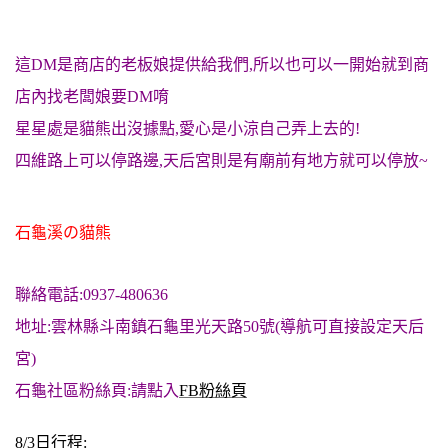
這DM是商店的老板娘提供給我們,所以也可以一開始就到商
店內找老闆娘要DM唷
星星處是貓熊出沒據點,愛心是小涼自己弄上去的!
四維路上可以停路邊,天后宮則是有廟前有地方就可以停放~
石龜溪の貓熊
聯絡電話:0937-480636
地址:雲林縣斗南鎮石龜里光天路50號(導航可直接設定天后
宮)
石龜社區粉絲頁:請點入
FB粉絲頁
8/3日行程: