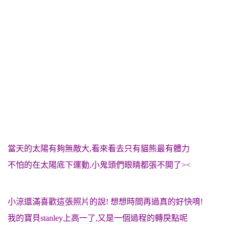
當天的太陽有夠無敵大,看來看去只有貓熊最有體力
不怕的在太陽底下運動,小鬼頭們眼睛都張不開了><
小涼還滿喜歡這張照片的說! 想想時間再過真的好快唷!
我的寶貝stanley上高一了,又是一個過程的轉戾點呢