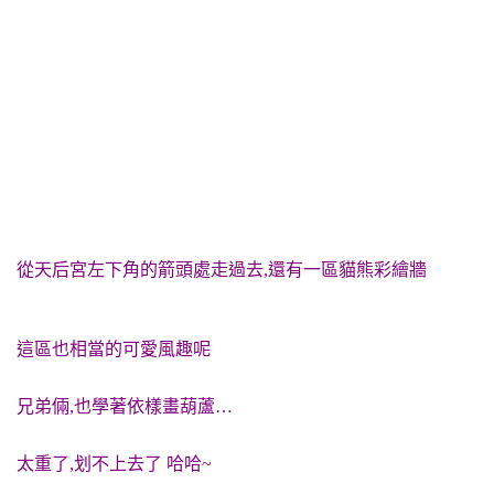
從天后宮左下角的箭頭處走過去,還有一區貓熊彩繪牆
這區也相當的可愛風趣呢
兄弟倆,也學著依樣畫葫蘆…
太重了,划不上去了 哈哈~