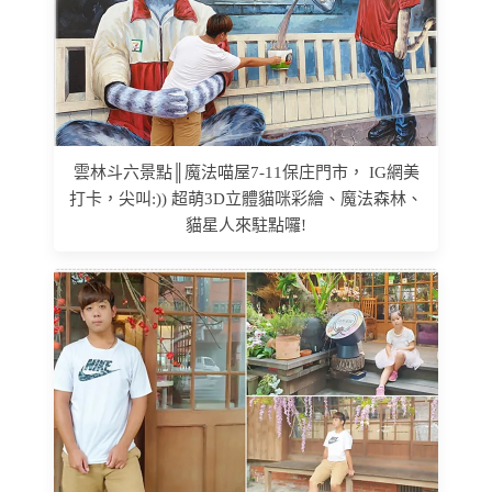
雲林斗六景點║魔法喵屋7-11保庄門市， IG網美
打卡，尖叫:)) 超萌3D立體貓咪彩繪、魔法森林、
貓星人來駐點囉!