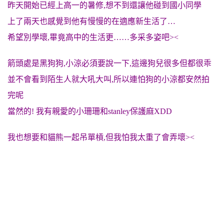
昨天開始已經上高一的暑修,想不到還讓他碰到國小同學
上了兩天也感覺到他有慢慢的在適應新生活了…
希望別學壞,畢竟高中的生活更……多采多姿吧><
箭頭處是黑狗狗,小涼必須要說一下,這邊狗兒很多但都很乖
並不會看到陌生人就大吼大叫,所以連怕狗的小涼都安然拍
完呢
當然的! 我有親愛的小珊珊和stanley保護麻XDD
我也想要和貓熊一起吊單槓,但我怕我太重了會弄壞><