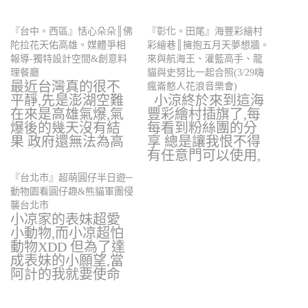
『台中。西區』恬心朵朵║佛
『彰化。田尾』海豐彩繪村
陀拉花天佑高雄。媒體爭相
彩繪巷║擁抱五月天夢想牆。
報導-獨特設計空間&創意料
來與航海王、灌籃高手、龍
理餐廳
貓與史努比一起合照(3/29嗨
最近台灣真的很不
瘋崙憨人花浪音樂會)
平靜,先是澎湖空難
小涼終於來到這海
在來是高雄氣爆,氣
豐彩繪村插旗了,每
爆後的幾天沒有結
每看到粉絲團的分
果 政府還無法為高
享 總是讓我恨不得
雄的朋友重建,…
有任意門可以使用,
…
『台北市』超萌圓仔半日遊─
動物園看圓仔趣&熊貓軍團侵
襲台北市
小凉家的表妹超愛
小動物,而小凉超怕
動物XDD 但為了達
成表妹的小願望,當
阿計的我就要使命
必達! 3/…