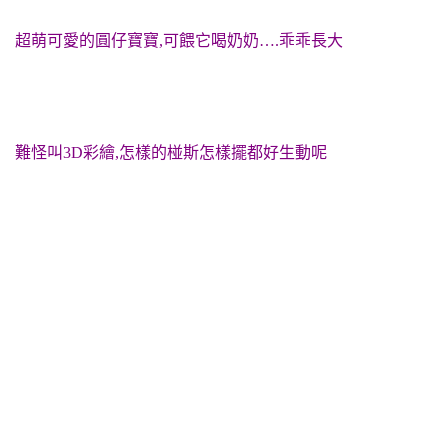
超萌可愛的圓仔寶寶,可餵它喝奶奶….乖乖長大
難怪叫3D彩繪,怎樣的椪斯怎樣擺都好生動呢