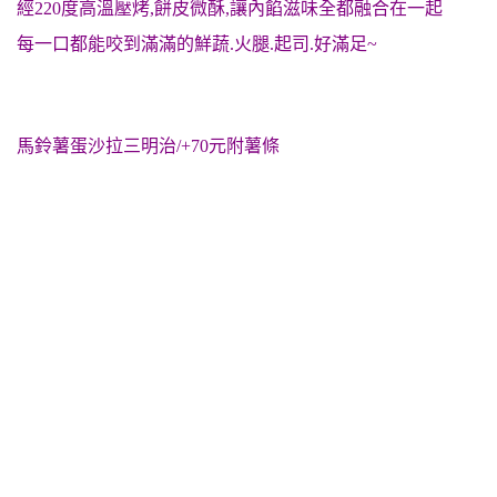
經220度高溫壓烤,餅皮微酥,讓內餡滋味全都融合在一起
每一口都能咬到滿滿的鮮蔬.火腿.起司.好滿足~
馬鈴薯蛋沙拉三明治/+70元附薯條