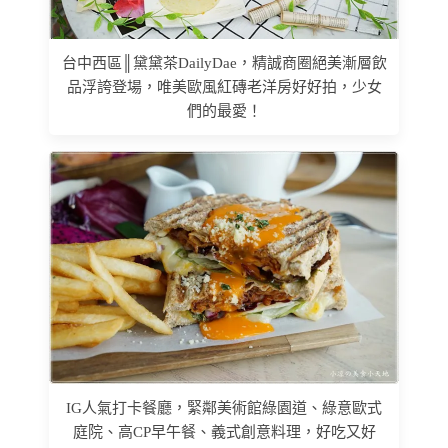
台中西區║黛黛茶DailyDae，精誠商圈絕美漸層飲
品浮誇登場，唯美歐風紅磚老洋房好好拍，少女
們的最愛！
IG人氣打卡餐廳，緊鄰美術館綠園道、綠意歐式
庭院、高CP早午餐、義式創意料理，好吃又好