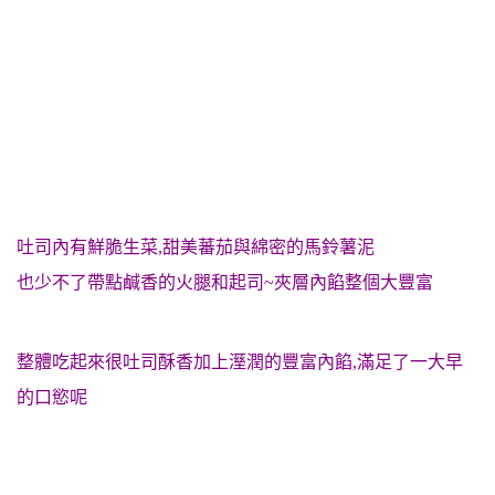
吐司內有鮮脆生菜,甜美蕃茄與綿密的馬鈴薯泥
也少不了帶點鹹香的火腿和起司~夾層內餡整個大豐富
整體吃起來很吐司酥香加上溼潤的豐富內餡,滿足了一大早
的口慾呢