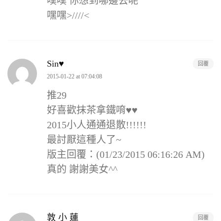
噗噗 你想到哪邊去呢
嘿嘿>////<
Sin♥
回覆
2015-01-22 at 07:04:08
推29
好喜歡抹茶拿鐵唷♥♥
2015小人通通退散!!!!!!
最討厭這種人了~
版主回覆：(01/23/2015 06:16:26 AM)
真的 謝謝美女^^
敦 小 蓮
回覆