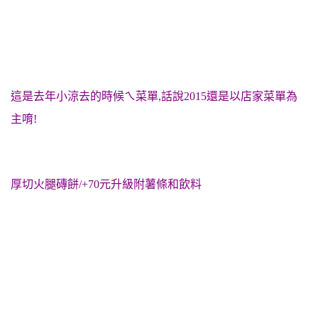
這是去年小涼去的時候ㄟ菜單,話說2015還是以店家菜單為
主唷!
厚切火腿磚餅/+70元升級附薯條和飲料