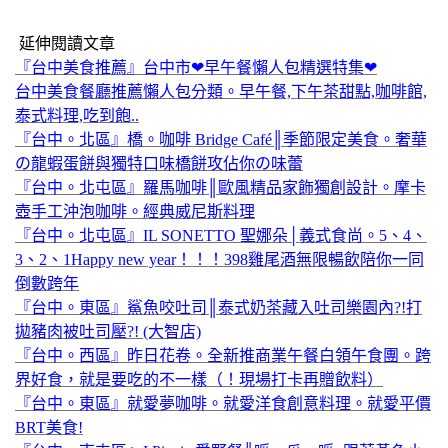
延伸閱讀文章
『台中美食推薦』台中市❤早午餐懶人包精選特集❤
台中美食餐廳推薦懶人包分類。早午餐,下午茶甜點,咖啡館,
泰式料理,吃到飽..
『台中。北區』橋。咖啡 Bridge Café║季節限定美食。奢華
の龍蝦蛋餅與獨特口味橋餅攻佔你の味蕾
『台中。北屯區』羅馬咖啡║歐風精品家飾獨創設計。摩卡
壺手工沖泡咖啡。經典威尼斯料理
『台中。北屯區』IL SONETTO 聖娜朵│義式食尚。5、4、
3、2、1Happy new year！！！398雞尾酒無限暢飲陪你一同
倒數跨年
『台中。東區』鯊魚咬吐司║泰式奶茶藏入吐司樂園內?!打
拋豬肉被吐司壓?! (大智店)
『台中。西區』昨日花卷。全新推商業午餐白領午食團。跨
界好食，就是要吃的不一樣（！現場打卡再贈飲料）
『台中。東區』就愛夢咖啡。就愛洋食創意料理。就愛平價
BRT美食!