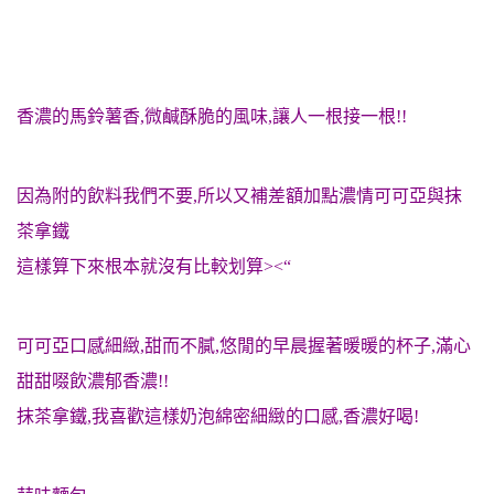
香濃的馬鈴薯香,微鹹酥脆的風味,讓人一根接一根!!
因為附的飲料我們不要,所以又補差額加點濃情可可亞與抹
茶拿鐵
這樣算下來根本就沒有比較划算><“
可可亞口感
細緻,甜而不膩,悠閒的早晨握著暖暖的杯子,滿心
甜甜啜飲濃郁香濃!!
抹茶拿鐵,我喜歡這樣奶泡綿密細緻的口感,香濃好喝!