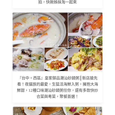
拍，快揪姊妹淘一起來
『台中。西區』皇家御品潮汕砂鍋粥║新店搶先
看！夜貓族的最愛，生猛活海鮮入粥，擁抱大海
鮮甜，12種口味潮汕砂鍋粥任你，還有多款快炒
合菜與粵菜，聚餐首選！