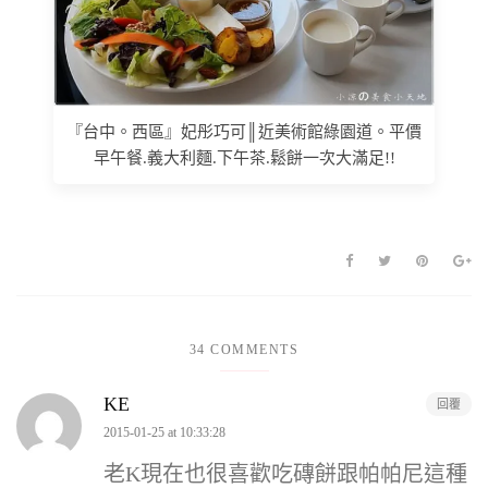
『台中。西區』妃彤巧可║近美術館綠園道。平價
早午餐.義大利麵.下午茶.鬆餅一次大滿足!!
34 COMMENTS
KE
回覆
2015-01-25 at 10:33:28
老K現在也很喜歡吃磚餅跟帕帕尼這種