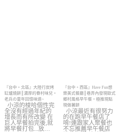
『台中。北區』大陸行炭烤
『台中。西區』Have Fun想
缸爐燒餅║濃厚的眷村味兒。
樂美式餐廳║巷弄內發現歐式
老兵の童年回憶味道~
鄉村風格早午餐。極推現點
小涼的梭哈個性完
現做薯餅
全沒有經過年紀的
小涼最近有很努力
增長而有所改變 在
的在跑早午餐店了
巨人早餐拍完後,就
唷!連跟家人聚餐也
將早餐打包...放…
不忘推薦早午餐店