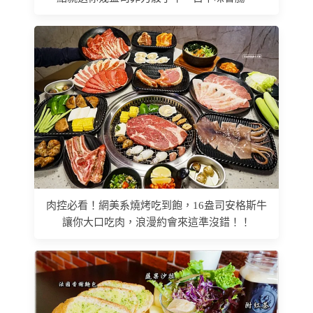
肉控必看！網美系燒烤吃到飽，16盎司安格斯牛
讓你大口吃肉，浪漫約會來這準沒錯！！