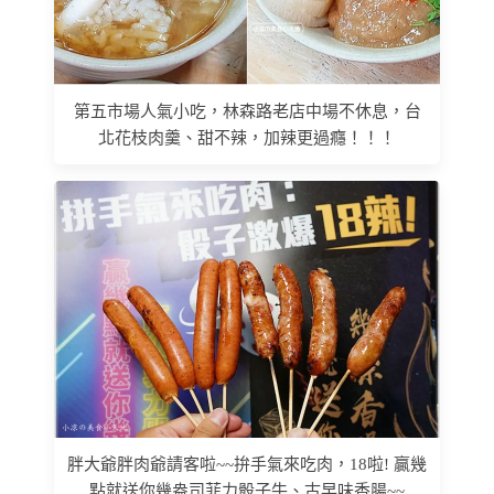
第五市場人氣小吃，林森路老店中場不休息，台
北花枝肉羹、甜不辣，加辣更過癮！！！
胖大爺胖肉爺請客啦~~拚手氣來吃肉，18啦! 贏幾
點就送你幾盎司菲力骰子牛、古早味香腸~~