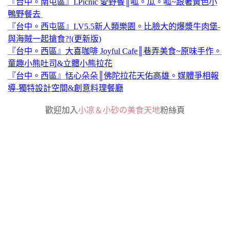
『台中。南屯區』I.Picnic 愛野餐║呱。瓜。呱~跟著黃色小
鴨野餐去
『台中。西屯區』LV5.5新人類樂園。比臉大的爆漿牛肉堡-
與海賊一起搶食?!(更新版)
『台中。西區』大喜咖啡 Joyful Cafe║巷弄美食~原味手作。
童趣小熊吐司&立體小熊拉花
『台中。西區』恬心朵朵║佛陀拉花天佑高雄。媒體爭相報
導-獨特設計空間&創意料理餐廳
歡迎加入
小凉＆小砂の美食天地
粉絲頁