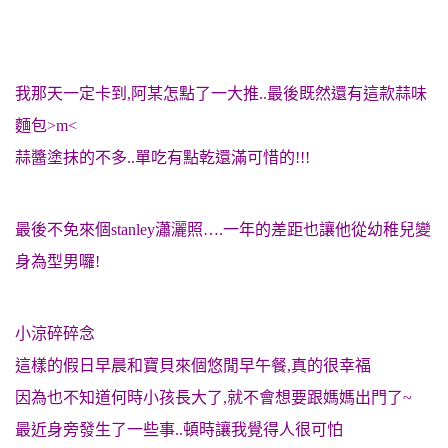
我那天一定卡到,阿某怎點了一大推..最後既然還有這款蒜味
麵包>m<
蒜醬塗抹的不多..單吃有點乾還滿可惜的!!!
最後不免來個stanley瀟灑照….一年的差距也讓他從幼稚兒變
身為型男囉!
小涼碎碎念
這樣的假日早晨和寶貝來個悠閒早午餐,真的很幸福
因為也不知道何時小孩長大了,就不會想要跟媽媽出門了~
最近身旁發生了一些事..頓時讓我覺得人很可怕