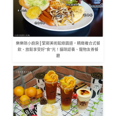
樂樂咪小廚房║緊鄰美術館綠園道，精緻複合式餐
飲、放鬆享受好"食"光！貓咪認養、寵物友善餐
廳