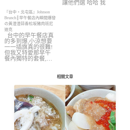
讓他們選 哈哈 我
心…
『台中。北屯區』Johnson
Brunch║早午餐店內瞬間爆發
の黃澄澄蒜香松坂豬肉班尼
迪克
台中的早午餐店真
的多到爆,小涼想要
一一插旗真的很難!
但我又特愛那早午
餐內獨特的套餐,…
相關文章