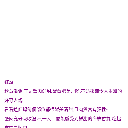
紅蟳
秋意漸濃,正是蟹肉鮮甜,蟹黃肥美之際,不妨來道令人垂涎的
好野人鍋
看看這紅蟳每個部位都很鮮美清甜,且肉質富有彈性~
蟹肉充分吸收湯汁,一入口便能感受到鮮甜的海鮮香氣,吃起
來開胃順口