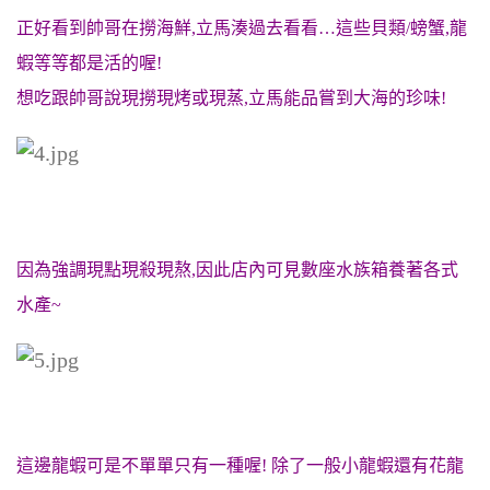
正好看到帥哥在撈海鮮,立馬湊過去看看…這些貝類/螃蟹,龍
蝦等等都是活的喔!
想吃跟帥哥說現撈現烤或現蒸,立馬能品嘗到大海的珍味!
因為強調現點現殺現熬,因此店內可見數座水族箱養著各式
水產~
這邊龍蝦可是不單單只有一種喔! 除了一般小龍蝦還有花龍