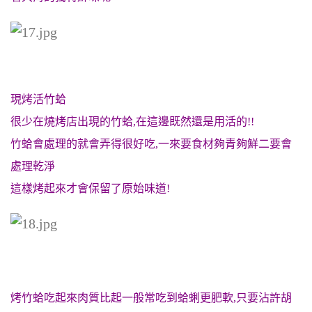
現烤活竹蛤
很少在燒烤店出現的竹蛤,在這邊既然還是用活的!!
竹蛤會處理的就會弄得很好吃,一來要食材夠青夠鮮二要會
處理乾淨
這樣烤起來才會保留了原始味道!
烤竹蛤
吃起來肉質比起一般常吃到蛤蜊更肥軟,只要沾許胡