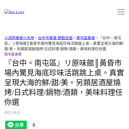
小凉的美食小天地
>
台中市美食.景點住宿
>
南屯區美食
>
『台中。南屯
區』リ原味館║黃昏市場內驚見海底珍味活跳跳上桌。真實呈現大海的鮮/
甜/美。另類居酒屋燒烤/日式料理/鍋物/酒類，美味料理任你選
南屯區美食
『台中。南屯區』リ原味館║黃昏市
場內驚見海底珍味活跳跳上桌。真實
呈現大海的鮮/甜/美。另類居酒屋燒
烤/日式料理/鍋物/酒類，美味料理任
你選
2015-10-21