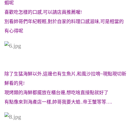
蝦呢
喜歡吃怎樣的口感,可以請店員推薦喔!
別看帥哥們年紀輕輕,對於自家的料理口感滋味,
可是相當的
有心得呢
除了生猛海鮮以外,這邊也有生魚片,和風沙拉唷~現點現切新
鮮看的見!
現烤類的海鮮都擺放在櫃台邊,想吃啥直接點就好了
有點像來到海產店一樣,帥哥我要大蛤..帝王蟹等等….