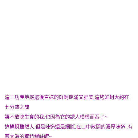
這王功產地嚴選後直送的鮮蚵飽滿又肥美,這烤鮮蚵大約在
七分熟之間
讓不敢吃生食的我,也因為它的誘人模樣而吞了~
這鮮蚵雖然大,但是味道還是細膩,在口中散開的濃厚味道..
有
著大海的獨特鮮味呢~