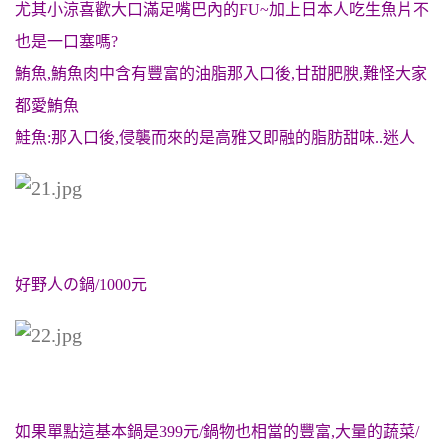
尤其小涼喜歡大口滿足嘴巴內的FU~加上日本人吃生魚片不
也是一口塞嗎?
鮪魚,
鮪魚
肉中含有豐富的油脂那入口後,甘甜肥腴,難怪大家
都愛鮪魚
鮭魚:那入口後,侵襲而來的是高雅又即融的脂肪甜味..迷人
好野人
の鍋/1000元
如果單點這基本鍋是399元/鍋物也相當的豐富,大量的蔬菜/