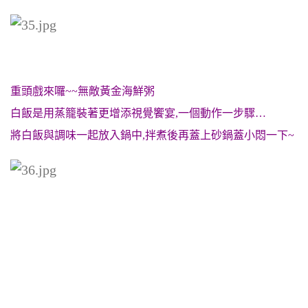
重頭戲來囉~~無敵黃金海鮮粥
白飯是用蒸籠裝著更增添視覺饗宴,一個動作一步驟…
將白飯與調味一起放入鍋中,拌煮後再蓋上砂鍋蓋小悶一下~