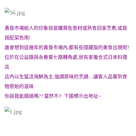
黃昏市場給人的印象就是購買些食材或熟食回家烹煮,或是
搭配菜色用!
誰會想到這幾年的黃昏市場內,都有些隱藏版的美食出現呢?
位於在公益路與永春東七路轉角處,就有家複合式日本料理
店
店內以生猛活海鮮為主,強調原味的烹調…讓客人品嘗到食
物原始的滋味
你說我能錯過嗎?? 當然不!! 下圖標示出地址~