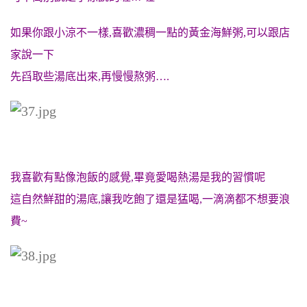
如果你跟小涼不一樣,喜歡濃稠一點的黃金海鮮粥,可以跟店
家說一下
先舀取些湯底出來,再慢慢熬粥….
我喜歡有點像泡飯的感覺,畢竟愛喝熱湯是我的習慣呢
這自然鮮甜的湯底,讓我吃飽了還是猛喝,一滴滴都不想要浪
費~