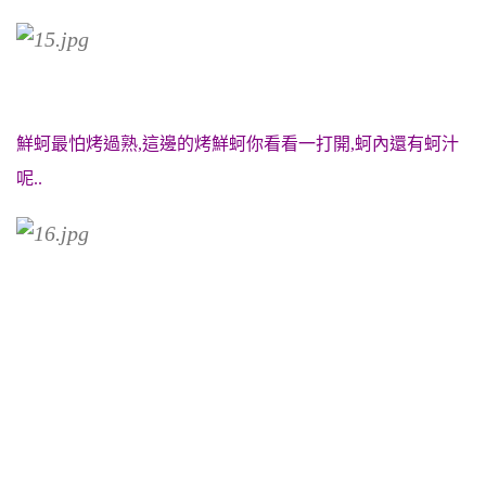
鮮蚵最怕烤過熟,這邊的烤鮮蚵你看看一打開,蚵內還有蚵汁
呢..