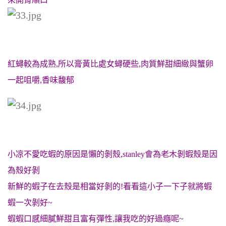
紅蟳較為成熟,所以膏黃比處女蟳硬些,肉質鮮甜細緻與蟹卵
一起咀嚼,香味馥郁
小凉不愛吃蝦的原因是懶的剝殼,stanley會為老木剝蝦殼是因
為殼好剝
新鮮的蝦子在去殼是相當好剝的!看看這小子一下子就將蝦
蝦一次剝好~
蝦蝦口感細膩鮮甜且富有彈性,讓我吃的好過癮呢~