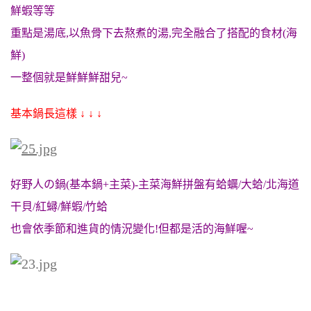
鮮蝦等等
重點是湯底,以魚骨下去熬煮的湯,完全融合了搭配的食材(海
鮮)
一整個就是鮮鮮鮮甜兒~
基本鍋長這樣 ↓ ↓ ↓
好野人の鍋(基本鍋+主菜)-主菜海鮮拼盤有蛤蠣/大蛤/北海道
干貝/紅蟳/鮮蝦/竹蛤
也會依季節和進貨的情況變化!但都是活的海鮮喔~