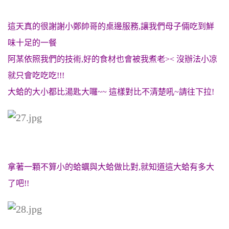
這天真的很謝謝小鄭帥哥的桌邊服務,讓我們母子倆吃到鮮
味十足的一餐
阿某依照我們的技術,好的食材也會被我煮老>< 沒辦法小凉
就只會吃吃吃!!!
大蛤的大小都比湯匙大囉~~ 這樣對比不清楚吼~請往下拉!
拿著一顆不算小的蛤蠣與大蛤做比對,就知道這大蛤有多大
了吧!!