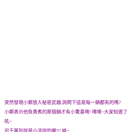
突然發現小鄭放入秘密武器,詢問下這是每一鍋都有的嗎?
小鄭表示他負責煮的那個鍋才有小驚喜唷! 嘿嘿~大家知道了
吼~
可千萬別說是小涼說的喔!!! 噓~