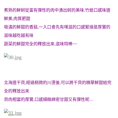
煮熟的鮮蚵從富有彈性的肉中湧出蚵的美味,竹蛤
口感
味道
鮮美,肉質肥甜
吸滿的鮮甜的香菇,一入口會先有噗滋的口感緊接是厚實的
滋味越吃越有味
蔬菜的鮮甜完全的釋放出來,滋味特棒~~
北海道干貝,經過稍微的川燙後,可以將干貝的精華鮮甜給完
全的釋放出來
貝肉相當的厚實,口感細緻綿密甘甜又有彈性呢…