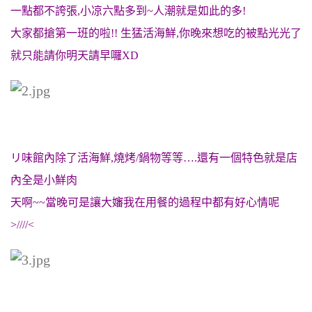
一點都不誇張,小凉六點多到~人潮就是如此的多!
大家都搶第一班的啦!! 生猛活海鮮,你晚來想吃的被點光光了
就只能請你明天請早囉XD
リ味館內除了活海鮮,燒烤/鍋物等等….還有一個特色就是店
內全是小鮮肉
天啊~~當晚可是讓大嬸我在用餐的過程中都有好心情呢
>////<