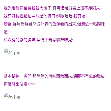
我光看到這蟹膏我就大發了!真可惜老爺要上班不能同來~
我只好犧牲點拍照片給他流口水囉(哈哈 我真壞)
螃蟹,鮮蚵新鮮雖然從外表的色澤看的出來,但湊近一點聞味
道
也沒有討厭的腥味,準備下鍋考驗鮮味兒~
基本鍋物一煮開,那陣陣的海味飄散而來,偶那不爭氣的肚皮
再度發出咕嚕>///<