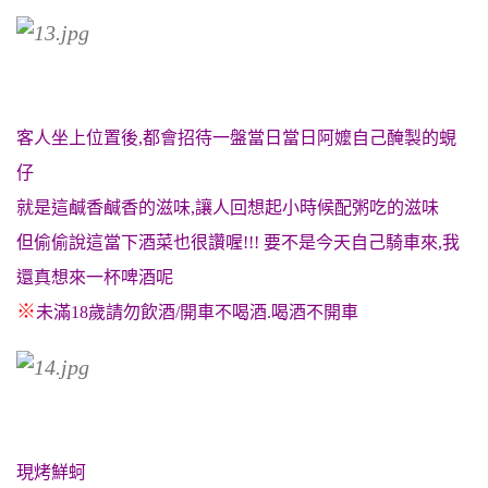
客人坐上位置後,都會招待一盤當日當日阿嬤自己醃製的蜆
仔
就是這鹹香鹹香的滋味,讓人回想起小時候配粥吃的滋味
但偷偷說這當下酒菜也很讚喔!!!
要不是今天自己騎車來,我
還真想來一杯啤酒呢
※
未滿18歲請勿飲酒/開車不喝酒.喝酒不開車
現烤鮮蚵