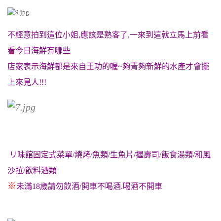
不經意拍到這位小姐,應該是熟客了,一來到這就立馬上前看
看今日海鮮有哪些
店家表示海鮮都是來自王功的喔~夠青夠新鮮的水產才會擺
上來見人!!!
リ味館固定式菜單/燒烤/魚類/生魚片/握壽司/飯食湯類/和風
沙拉/飲料酒類
※
未滿18歲請勿飲酒/開車不喝酒.喝酒不開車