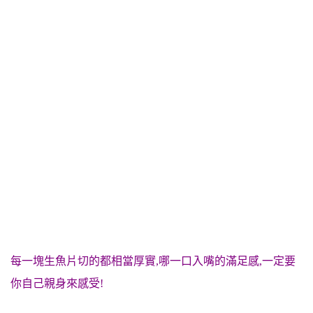
每一塊生魚片切的都相當厚實,哪一口入嘴的滿足感,一定要
你自己親身來感受!