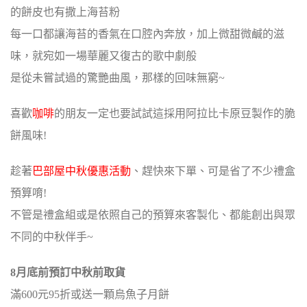
的餅皮也有撒上海苔粉
每一口都讓海苔的香氣在口腔內奔放，加上微甜微鹹的滋
味，就宛如一場華麗又復古的歌中劇般
是從未嘗試過的驚艷曲風，那樣的回味無窮~
喜歡
咖啡
的朋友一定也要試試這採用阿拉比卡原豆製作的脆
餅風味!
趁著
巴部屋中秋優惠活動
、趕快來下單、可是省了不少禮盒
預算唷!
不管是禮盒組或是依照自己的預算來客製化、都能創出與眾
不同的中秋伴手~
8月底前預訂中秋前取貨
滿600元95折或送一顆烏魚子月餅