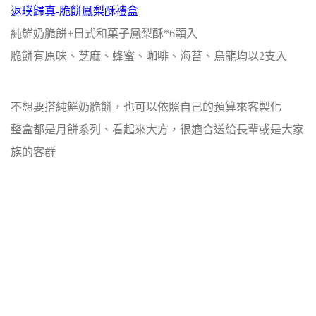
返璞歸真-脆餅鳯梨酥禮盒
純鮮奶脆餅+日式和菓子鳳梨酥*6顆入
脆餅有原味、芝麻、蜂蜜、咖啡、海苔、烏龍均以2支入
不想要搭純鮮奶脆餅，也可以依照自己的預算來客製化
整盒都是月餅系列、看起來大方，很適合送給長輩或是大家
族的客群