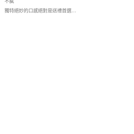
不膩
獨特絕妙的口感絕對是送禮首選…