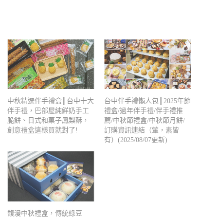
中秋精選伴手禮盒║台中十大
台中伴手禮懶人包║2025年節
伴手禮，巴部屋純鮮奶手工
禮盒/過年伴手禮/伴手禮推
脆餅、日式和菓子鳳梨酥，
薦/中秋節禮盒/中秋節月餅/
創意禮盒這樣買就對了!
訂購資訊連結（葷，素皆
有）(2025/08/07更新)
馥漫中秋禮盒，傳統綠豆