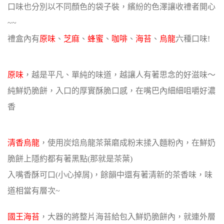
口味也分別以不同顏色的袋子裝，繽紛的色澤讓收禮者開心
~~
禮盒內有
原味
、
芝麻
、
蜂蜜
、
咖啡
、
海苔
、
烏龍
六種口味!
原味
，越是平凡、單純的味道，越讓人有著思念的好滋味～
純鮮奶脆餅，入口的厚實酥脆口感，在嘴巴內細細咀嚼好濃
香
清香烏龍
，使用炭焙烏龍茶葉磨成粉末揉入麵粉內，在鮮奶
脆餅上隱約都有著黑點(那就是茶葉)
入嘴香酥可口(小心掉屑)，餘韻中還有著清新的茶香味，味
道相當有層次~
國王海苔
，大器的將整片海苔給包入鮮奶脆餅內，就連外層