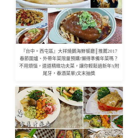
『台中。西屯區』大祥燒鵝海鮮餐廳║推薦2017
春節圍爐、外帶年菜限量預購!懶得準備年菜嗎？
不用煩惱，道道精緻功夫菜，讓你輕鬆過新年!(附
尾牙，春酒菜單)文末抽獎