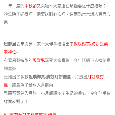
一年一度的
中秋節
又來啦～大家還在煩惱要送什麼禮嗎？
禮盒除了送得巧、還要送到心坎裡，這兩點常常讓人費盡心
思！
巴部屋
去年與另一家十大伴手禮推出了
返璞歸真-脆餅鳯梨
酥禮盒
~
有著鳳梨造型的
鳳梨酥
深受大家喜歡，今年延續下去這創意
禮盒外
更推出了多款
返璞歸真-脆餅月餅禮盒
，打造出
月餅鹹甜
風
，將烏魚子給放入月餅內
整顆蛋黃包入月餅、小月餅還多了牛奶的香氣，今年伴手這
樣買就對了!!
8月底前預訂中秋前取貨 優惠