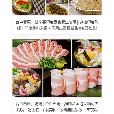
台中豐原』甘來喜印度素食養生餐廳║道地印度咖
哩，印度香料入菜，不用出國輕鬆品嘗!(已歇業)
台中西區』咾鍋║台中火鍋。獨創黃金泡菜鍋清爽
涮嘴一吃上癮！(冰淇淋、飲料無限暢飲、宵夜場