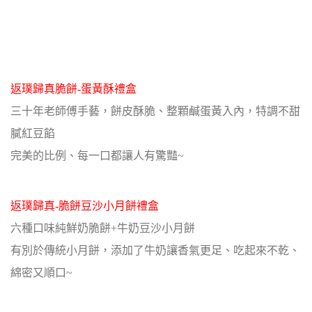
返璞歸真脆餅-蛋黃酥禮盒
三十年老師傅手藝，餅皮酥脆、整顆鹹蛋黃入內，特調不甜
膩紅豆餡
完美的比例、每一口都讓人有驚豔~
返璞歸真-脆餅豆沙小月餅禮盒
六種口味純鮮奶脆餅+牛奶豆沙小月餅
有別於傳統小月餅，添加了牛奶讓香氣更足、吃起來不乾、
綿密又順口~