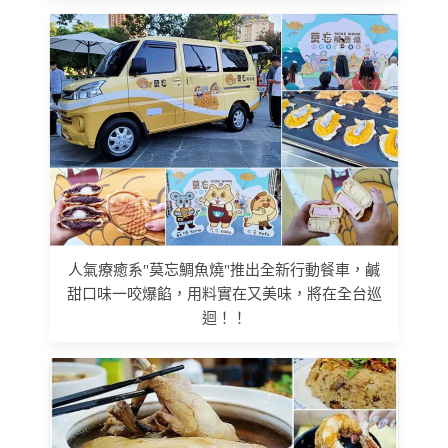
人氣療癒系"莫忘鯛魚燒"推出全新行動餐車，鹹
甜口味一咬爆餡，用料實在又美味，將在全台巡
迴！！