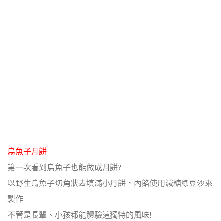
烏魚子月餅
第一次看到烏魚子也能做成月餅?
以野生烏魚子切角狀去填滿小月餅，內餡使用減糖綠豆沙來
製作
不管是長輩、小孩都能體驗這獨特的風味!