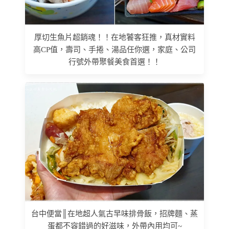
厚切生魚片超銷魂！！在地饕客狂推，真材實料
高CP值，壽司、手捲、湯品任你選，家庭、公司
行號外帶聚餐美食首選！！
台中便當║在地超人氣古早味排骨飯，招牌麵、蒸
蛋都不容錯過的好滋味，外帶內用均可~