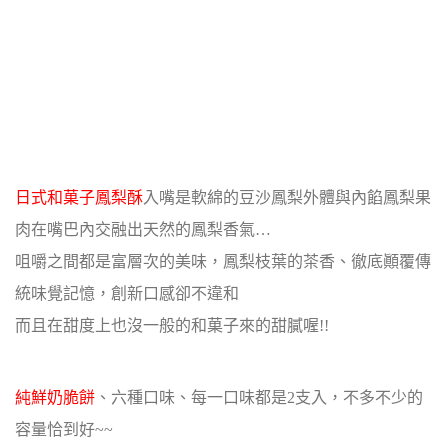
日式和菓子鳳梨酥
入嘴是軟綿的豆沙鳳梨外體與內餡鳳梨果
肉在嘴巴內交融出天然的鳳梨香氣…
咀嚼之間都是富層次的美味，鳳梨枝葉的茶香、徹底顚覆傳
統味覺記憶，創新口感卻不違和
而且在甜度上也沒一般的和菓子來的甜膩喔!!
純鮮奶脆餅
、六種口味、每一口味都是2支入，不多不少的
容量恰到好~~