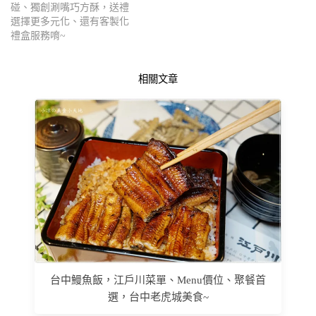
碰、獨創涮嘴巧方酥，送禮
選擇更多元化、還有客製化
禮盒服務唷~
相關文章
台中鰻魚飯，江戶川菜單、Menu價位、聚餐首
選，台中老虎城美食~