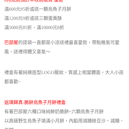
滿600元95折或送一顆烏魚子月餅
滿1200元9折或送三顆蛋黃酥
滿5000元85折、滿10000元8折
巴部屋
的提袋一直都是小凉送禮最喜愛款，帶點稚氣可愛
風，送禮得體又喜氣～
禮盒有著純樸造型LOGO壓紋，質感上相當體面，大人小孩
都喜歡~
返璞歸真-脆餅烏魚子月餅禮盒
有著巴部屋六種口味純鮮奶脆餅+六顆烏魚子月餅
以高級野生烏魚子填滿小月餅，內餡用減糖綠豆沙，減糖、