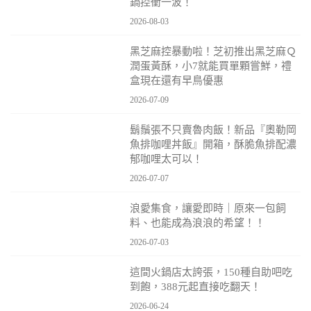
鍋控衝一波！
2026-08-03
黑芝麻控暴動啦！芝初推出黑芝麻Ｑ
潤蛋黃酥，小7就能買單顆嘗鮮，禮
盒現在還有早鳥優惠
2026-07-09
鬍鬚張不只賣魯肉飯！新品『奧勒岡
魚排咖哩丼飯』開箱，酥脆魚排配濃
郁咖哩太可以！
2026-07-07
浪愛集食，讓愛即時｜原來一包飼
料、也能成為浪浪的希望！！
2026-07-03
這間火鍋店太誇張，150種自助吧吃
到飽，388元起直接吃翻天！
2026-06-24