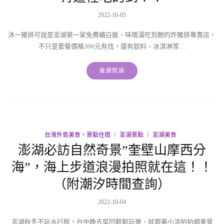
2022-10-05
沐一豬排可說是澎湖第一家免費續白飯、味噌湯吃到飽的炸豬排專賣店，
不只是套餐價格300元有找，還有飲料、冰淇淋等…
繼續閱讀
台灣外島美食‧景點住宿
澎湖景點
澎湖美食
澎湖必訪自然奇景”奎壁山摩西分
海”，海上步道浪漫拍照就在這！！
（附潮汐時間查詢）
2022-10-04
澎湖秋冬不玩水行程，台中晚去早回輕鬆玩樂、就跟著小涼拍拍網美景