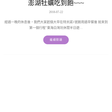
澎湖牡蠣吃到飽~~~
2018-07-22
經過一晚的休息後，我們大家起個大早在特米諾1號館用過早餐後 就來到
第一個行程”東海白灣坑休閒半日遊…
繼續閱讀