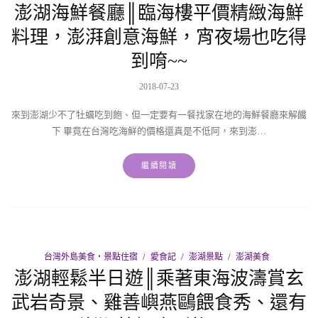
澎湖海鮮餐廳║臨海樓平價精緻海鮮
料理，澎湃創意海鮮，宵夜場也吃得
到唷~~
2018-07-23
來到澎湖少不了牡蠣吃到飽、但一定要有一餐找家在地的海鮮餐廳來解饞
下 畢竟在台灣吃海鮮的價格還真是不低阿，來到澎…
繼續閱讀
台灣外島美食‧景點住宿
愛食記
澎湖景點
澎湖美食
澎湖輕鬆半日遊║乘著東海波濤賞玄
武岩奇景、雞善嶼燕鷗餵食秀、還有