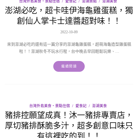
台灣外島美食‧景點住宿
愛食記
澎湖景點
澎湖美食
澎湖必吃，超卡哇伊海龜雞蛋糕，獨
創仙人掌卡士達醬超對味！！
2022-10-09
來到澎湖必吃的還有這一篇分享的澎湖龜雞蛋糕，超萌海龜造型雞蛋糕
啦！！澎湖秋冬不玩水行程，台中晚去早回輕鬆玩樂、…
繼續閱讀
台灣外島美食‧景點住宿
愛食記
澎湖美食
豬排控願望成真！沐一豬排專賣店，
厚切豬排酥脆多汁，超多創意口味只
有這裡吃的到！！