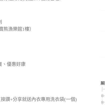
劃
寶熊漁樂館1樓）
賣、優惠好康
展
頁按讚+分享就送內衣專用洗衣袋(一個)