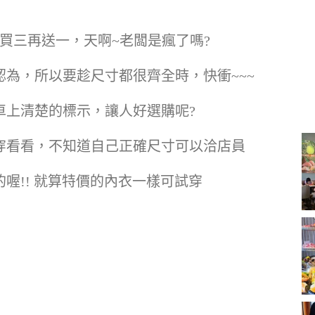
，買三再送一，天啊~老闆是瘋了嗎?
為，所以要趁尺寸都很齊全時，快衝~~~
車上清楚的標示，讓人好選購呢?
穿看看，不知道自己正確尺寸可以洽店員
喔!! 就算特價的內衣一樣可試穿