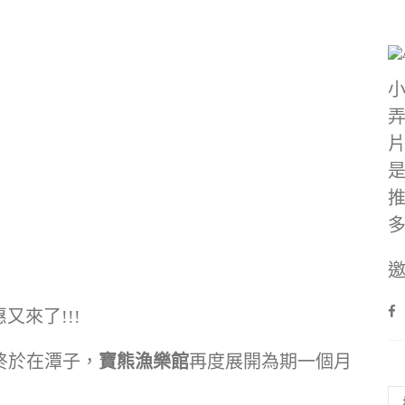
邀
又來了!!!
終於在潭子，
寶熊漁樂館
再度展開為期一個月