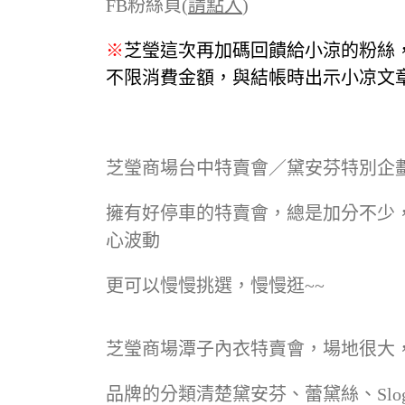
FB粉絲頁(
請點入
)
※
芝瑩這次再加碼回饋給小涼的粉絲
不限消費金額，與結帳時出示小凉文章再
芝瑩商場台中特賣會／黛安芬特別企
擁有好停車的特賣會，總是加分不少
心波動
更可以慢慢挑選，慢慢逛~~
芝瑩商場潭子內衣特賣會，場地很大
品牌的分類清楚黛安芬、蕾黛絲、Slogg