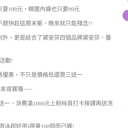
要199元，精選內褲也只要99元
趕快趁這周末衝，晚來就只能殘念!!
劃外，更是結合了黛安芬四個品牌黛安芬、蕾
次活動!
格優惠，不只是價格低還買三送一
來尋寶囉~~~
三送一，消費滿1000元上粉絲頁打卡按讚再送洗
游泳超好用)限量100個而已喔!