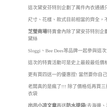
這次黛安芬特別企劃了萬件內衣通通只
尺寸、花樣、款式目前相當的齊全，不
芝瑩商場
特賣會內除了黛安芬特別企
黛絲
Sloggi、Bee Dees等品牌一起參與這
這次的特賣活動可是史上最殺最低價
更有買四送一的優惠捏! 當然要你自己
老闆真的是瘋了!!! 除了價格低再買
衣袋
出示小凉文章
再送
防水提袋
(去海邊、