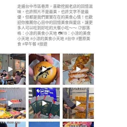
走遍台中市區巷弄，喜歡挖掘老店的回憶滋
味，也許照片不是最美，也許文字不是最
優，但都是我們實實在在的美食心情！也歡
迎你推薦你心目中的回憶美食與愛店，讓更
多人可以吃到好吃的大餐小吃～～
📑部落
格：小凉的美食小天地
📷FB：小涼的美食
小天地
#小涼的美食小天地 #台中 #豐原美
食 #早午餐 #旅遊