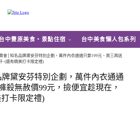
台中豐原美食‧景點住宿
台中美食懶人包系列
特賣會│知名品牌黛安芬特別企劃，萬件內衣通通只要199元、買三再送
~(還有精美打卡限定禮)
品牌黛安芬特別企劃，萬件內衣通通
小褲殺無赦價99元，撿便宜趁現在，
美打卡限定禮)