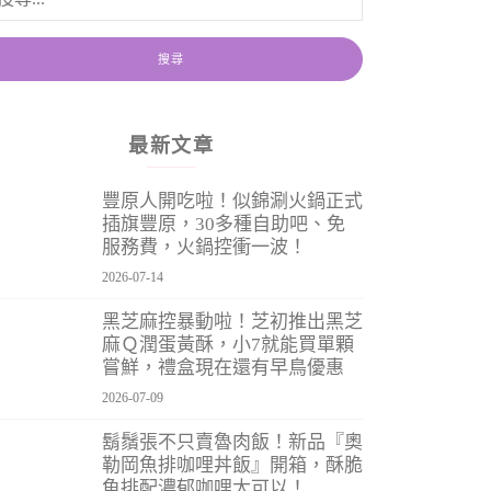
最新文章
豐原人開吃啦！似錦涮火鍋正式
插旗豐原，30多種自助吧、免
服務費，火鍋控衝一波！
2026-07-14
黑芝麻控暴動啦！芝初推出黑芝
麻Ｑ潤蛋黃酥，小7就能買單顆
嘗鮮，禮盒現在還有早鳥優惠
2026-07-09
鬍鬚張不只賣魯肉飯！新品『奧
勒岡魚排咖哩丼飯』開箱，酥脆
魚排配濃郁咖哩太可以！