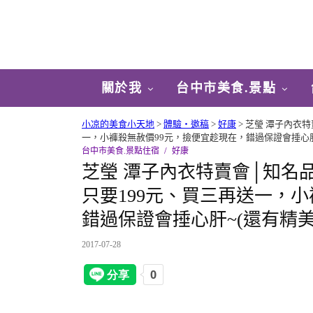
關於我
台中市美食.景點
小凉的美食小天地
>
體驗‧邀稿
>
好康
>
芝瑩 潭子內衣
一，小褲殺無赦價99元，撿便宜趁現在，錯過保證會捶心肝
台中市美食.景點住宿
好康
芝瑩 潭子內衣特賣會│知名
只要199元、買三再送一，
錯過保證會捶心肝~(還有精
2017-07-28