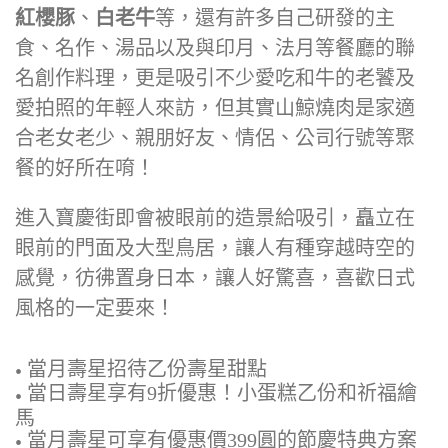
肉，吃得到來自日本最高等級的
日本A5和牛
、
紅櫻豚
、
白老牛
等，還有許多自己研發的主
食、名作、湯品以及與印月、法月等餐廳的聯
名創作料理，更是吸引不少愛吃和牛的老饕及
愛拍照的年輕人來訪，但其實山鯨燒肉是家適
合老女老少、親朋好友、情侶、公司行號等聚
餐的好所在唷！
進入寶慶街即會被眼前的造景給吸引，矗立在
眼前的門面及大型鳥居，讓人有種穿越時空的
感覺，彷彿置身日本，讓人好驚喜，喜歡日式
風格的一定要來！
當月壽星招待乙份壽星甜點
當日壽星享有9折優惠！小蛋糕乙份和祈福繪
馬