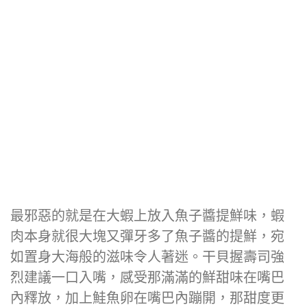
最邪惡的就是在大蝦上放入魚子醬提鮮味，蝦
肉本身就很大塊又彈牙多了魚子醬的提鮮，宛
如置身大海般的滋味令人著迷。干貝握壽司強
烈建議一口入嘴，感受那滿滿的鮮甜味在嘴巴