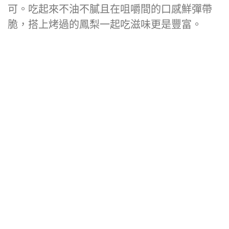
雞松阪本身已經有調味，所以烤好直接吃即
可。吃起來不油不膩且在咀嚼間的口感鮮彈帶
脆，搭上烤過的鳳梨一起吃滋味更是豐富。