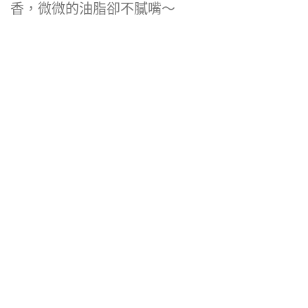
色，裡面也剛剛好的６分熟，單吃軟嫩又甜
香，微微的油脂卻不膩嘴～