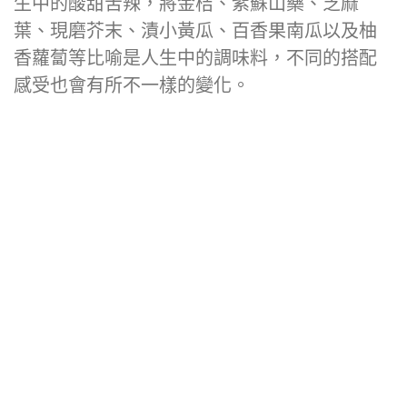
幾乎道道驚喜啊～～這一道可說是讓人體驗人
生中的酸甜苦辣，將金桔、紫蘇山藥、芝麻
葉、現磨芥末、漬小黃瓜、百香果南瓜以及柚
香蘿蔔等比喻是人生中的調味料，不同的搭配
感受也會有所不一樣的變化。