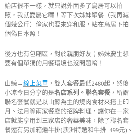
很喜歡
山鯨本家 HONKE
的用餐環境，跟漢口創
始店很不一樣，就只說外面多了鳥居可以拍
照，我就愛屬它囉！等下次姊妹聚餐（我再減
個幾公斤）倫家也要來穿和服，站在鳥居下拍
個偽日本照！
後方也有包廂區，對於親朋好友；姊妹慶生想
要有個單獨的用餐環境也沒問題唷！
山鯨→
線上菜單
，雙人套餐最低2480起，然後
小凉今日分享的是
名店系列。聯名套餐
，所謂
聯名套餐就是以山鯨為主的燒肉食材來搭上印
月、法月等兩家餐廳的招牌料理，讓你在一家
店就能享用到三家店的奢華美味，除了聯名套