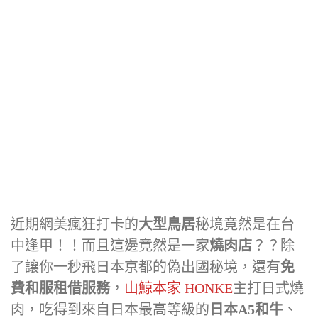
近期網美瘋狂打卡的
大型鳥居
秘境竟然是在台
中逢甲！！而且這邊竟然是一家
燒肉店
？？除
了讓你一秒飛日本京都的偽出國秘境，還有
免
費和服租借服務
，
山鯨本家 HONKE
主打日式燒