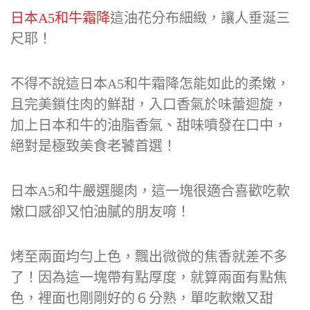
日本A5和牛霜降
這油花分布細緻，讓人垂涎三
尺耶！
不得不說這日本A5和牛霜降怎能如此的柔嫩，
且完美鎖住肉的鮮甜，入口香氣於味蕾迴旋，
加上日本和牛的油脂香氣、甜味噴發在口中，
絕對是極致美食老饕首選！
日本A5和牛嚴選腿肉，這一塊很適合喜歡吃軟
嫩口感卻又怕油膩的朋友唷！
烤至兩面均勻上色，飄出微微的焦香就差不多
了！因為這一塊帶有點厚度，就算兩面有點焦