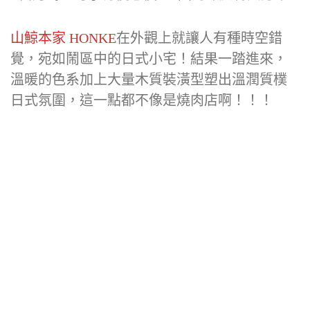
當月壽星可享有優惠價399圓的節慶特典方案
山鯨本家 HONKE
在外觀上就讓人有種時空錯
覺，宛如鬧區中的日式小宅！結果一踏進來，
溫暖的色系加上大量木質裝潢型塑出溫潤質樸
日式氛圍，這一點都不像是燒肉店啊！！！