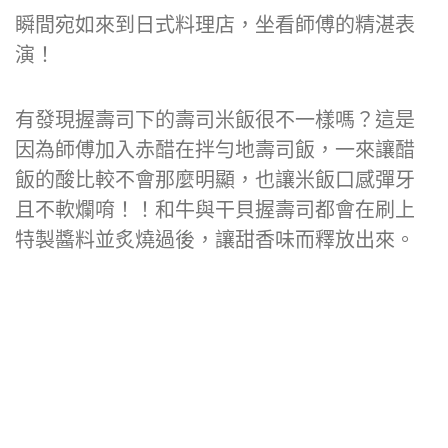
瞬間宛如來到日式料理店，坐看師傅的精湛表
演！
有發現握壽司下的壽司米飯很不一樣嗎？這是
因為師傅加入赤醋在拌勻地壽司飯，一來讓醋
飯的酸比較不會那麼明顯，也讓米飯口感彈牙
且不軟爛唷！！和牛與干貝握壽司都會在刷上
特製醬料並炙燒過後，讓甜香味而釋放出來。