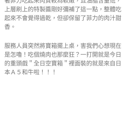
香酥脆口感中，感受到糖的脆口及甜香，緊接
著菲力吃起來肉質較為軟嫩，且油脂含量低，
上層刷上的特製醬剛好彌補了這一點，整體吃
起來不會覺得過乾，但卻保留了菲力的肉汁甜
香。
服務人員突然將寶箱擺上桌，害我們心想現在
是怎嚕！吃個燒肉也那麼狂？一打開就是今日
的重頭戲＂全日空寶箱＂裡面裝的就是來自日
本Ａ５和牛啦！！！