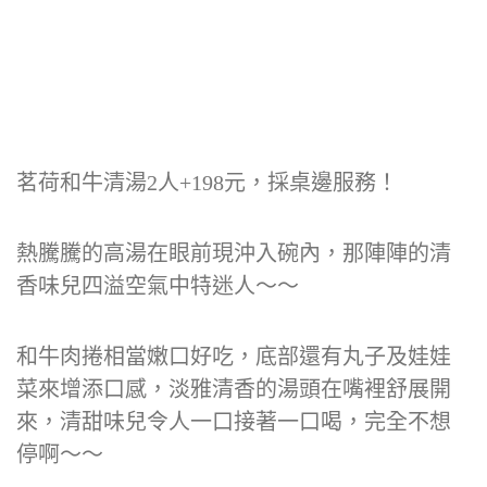
茗荷和牛清湯2人+198元，採桌邊服務！
熱騰騰的高湯在眼前現沖入碗內，那陣陣的清
香味兒四溢空氣中特迷人～～
和牛肉捲相當嫩口好吃，底部還有丸子及娃娃
菜來增添口感，淡雅清香的湯頭在嘴裡舒展開
來，清甜味兒令人一口接著一口喝，完全不想
停啊～～