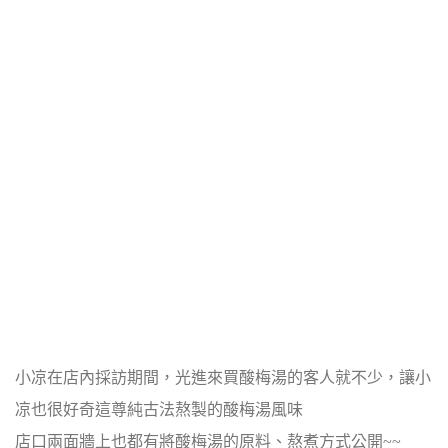
小凉在店內採訪期間，光進來買酸梅湯的客人就不少，讓小
凉也很好奇這尊純古法熬製的酸梅湯風味
店口兩面牆上也都有將酸梅湯的原料、熬煮方式公開~~