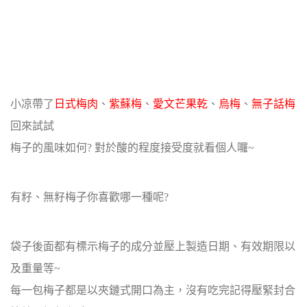
小凉帶了
日式梅肉
、
紫蘇梅
、
愛文芒果乾
、
烏梅
、
無子話梅
回來試試
梅子的風味如何? 對於酸的程度接受度就看個人囉~
有籽、無籽梅子你喜歡哪一種呢?
袋子後面都有標示梅子的成分並壓上製造日期、有效期限以
及重量等~
每一包梅子都是以夾鏈式開口為主，沒有吃完記得壓緊封合