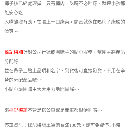
梅子核已經處理掉，只有梅肉，吃時不必吐籽、就連小孩都
能安心吃
入嘴酸溜有勁，在喝上一口綠茶，簡直就像在喝梅子綠般的
清爽~~
樑記梅舖
針對公司行號或團購主的貼心服務，幫團主將產品
分配好
並在帶子上貼上品項和名字，到貨後可直接發貨，不用在辛
勞的分配產品囉~~
小貼心讓團購主大大用力地開團囉~~
來
樑記梅舖
不管是搭公車或是開車都很便利唷~~
停車資訊：樑記梅舖單筆消費滿100元，即可免費停1小時