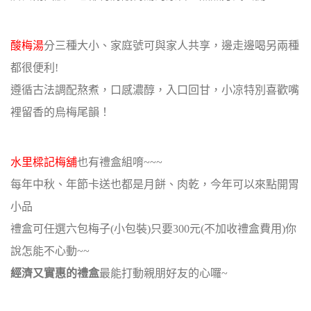
酸梅湯
分三種大小、家庭號可與家人共享，邊走邊喝另兩種
都很便利!
遵循古法調配熬煮，口感濃醇，入口回甘，小凉特別喜歡嘴
裡留香的烏梅尾韻！
水里樑記梅舖
也有禮盒組唷~~~
每年中秋、年節卡送也都是月餅、肉乾，今年可以來點開胃
小品
禮盒可任選六包梅子(小包裝)只要300元(不加收禮盒費用)你
說怎能不心動~~
經濟又實惠的禮盒
最能打動親朋好友的心囉~