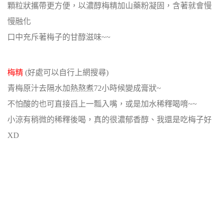
顆粒狀攜帶更方便，以濃醇梅精加山藥粉凝固，含著就會慢
慢融化
口中充斥著梅子的甘醇滋味~~
梅精
(好處可以自行上網搜尋)
青梅原汁去隔水加熱熬煮72小時候變成膏狀~
不怕酸的也可直接舀上一瓢入嘴，或是加水稀釋喝唷~~
小涼有稍微的稀釋後喝，真的很濃郁香醇、我還是吃梅子好
XD