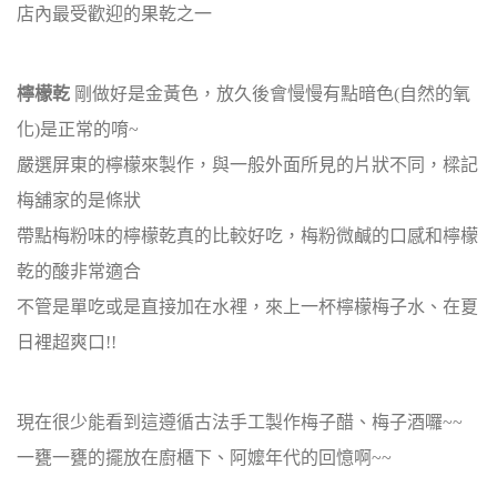
店內最受歡迎的果乾之一
檸檬乾
剛做好是金黃色，放久後會慢慢有點暗色(自然的氧
化)是正常的唷~
嚴選屏東的檸檬來製作，與一般外面所見的片狀不同，樑記
梅舖家的是條狀
帶點梅粉味的檸檬乾真的比較好吃，梅粉微鹹的口感和檸檬
乾的酸非常適合
不管是單吃或是直接加在水裡，來上一杯檸檬梅子水、在夏
日裡超爽口!!
現在很少能看到這遵循古法手工製作梅子醋、梅子酒囉~~
一甕一甕的擺放在廚櫃下、阿嬤年代的回憶啊~~