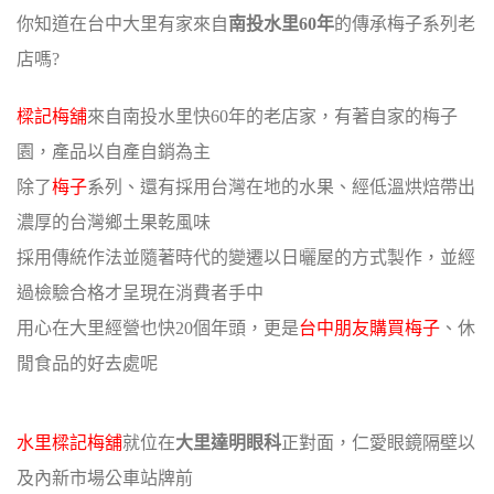
你知道在台中大里有家來自
南投水里60年
的傳承梅子系列老
店嗎?
樑記梅舖
來自南投水里快60年的老店家，有著自家的梅子
園，產品以自產自銷為主
除了
梅子
系列、還有採用台灣在地的水果、經低溫烘焙帶出
濃厚的台灣鄉土果乾風味
採用傳統作法並隨著時代的變遷以日曬屋的方式製作，並經
過檢驗合格才呈現在消費者手中
用心在大里經營也快20個年頭，更是
台中朋友購買梅子
、休
閒食品的好去處呢
水里樑記梅舖
就位在
大里達明眼科
正對面，仁愛眼鏡隔壁以
及內新市場公車站牌前