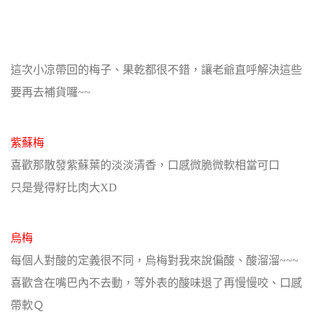
這次小凉帶回的梅子、果乾都很不錯，讓老爺直呼解決這些
要再去補貨囉~~
紫蘇梅
喜歡那散發紫蘇葉的淡淡清香，口感微脆微軟相當可口
只是覺得籽比肉大XD
烏梅
每個人對酸的定義很不同，烏梅對我來說偏酸、酸溜溜~~~
喜歡含在嘴巴內不去動，等外表的酸味退了再慢慢咬、口感
帶軟Ｑ