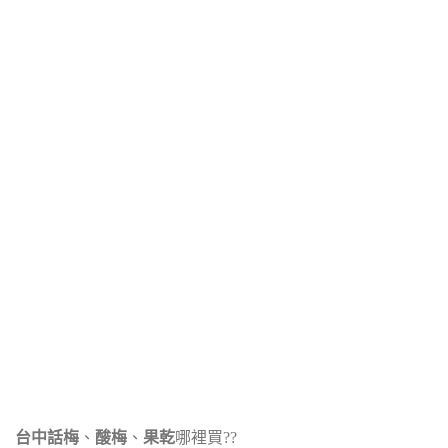
台中話梅
、
酸梅
、
果乾
哪裡買??