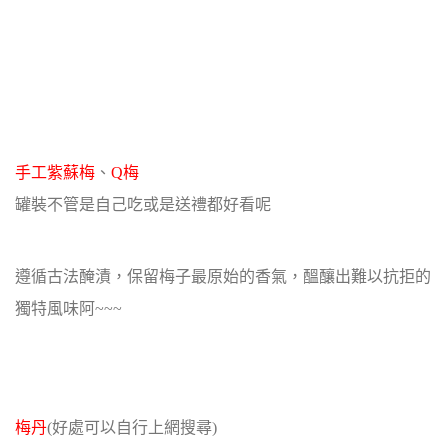
手工紫蘇梅
、
Q梅
罐裝不管是自己吃或是送禮都好看呢
遵循古法醃漬，保留梅子最原始的香氣，醞釀出難以抗拒的
獨特風味阿~~~
梅丹
(好處可以自行上網搜尋)