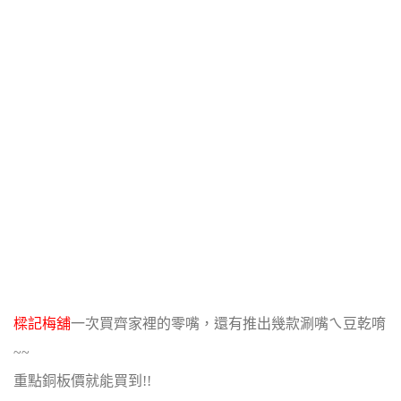
樑記梅舖
一次買齊家裡的零嘴，還有推出幾款涮嘴ㄟ豆乾唷
~~
重點銅板價就能買到!!