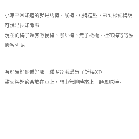
小凉平常知道的就是話梅、酸梅、Q梅這些，來到樑記梅舖
可說是長知識囉
現在的梅子還有飯後梅、咖啡梅、無子橄欖、桂花梅等等蜜
餞系列呢
有籽無籽你偏好哪一種呢?? 我愛無子話梅XD
甜菊梅超適合放在車上，開車無聊時來上一顆風味棒~