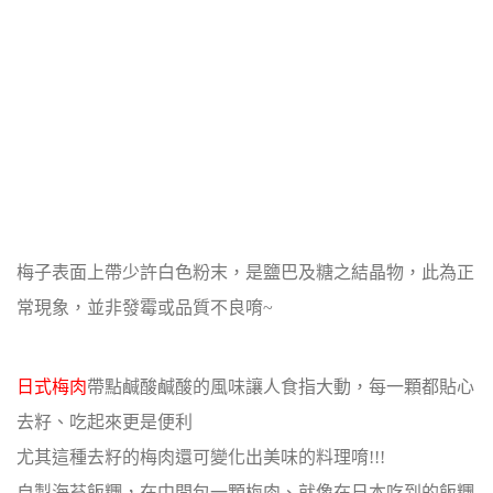
梅子表面上帶少許白色粉末，是鹽巴及糖之結晶物，此為正
常現象，並非發霉或品質不良唷~
日式梅肉
帶點鹹酸鹹酸的風味讓人食指大動，每一顆都貼心
去籽、吃起來更是便利
尤其這種去籽的梅肉還可變化出美味的料理唷!!!
自製海苔飯糰，在中間包一顆梅肉、就像在日本吃到的飯糰