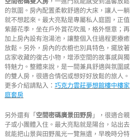
空間密碼雙人房
，一進門就能感受到溫馨放鬆
的氛圍。房內配置柔軟舒適的大床，讓人一躺
就不想起來。最大亮點是專屬私人庭園，正值
紫藤花季，坐在戶外賞花吹風，格外愜意；再
加上房內設有泡湯池，讓整個入住過程更療癒
放鬆。另外，房內的衣櫥也別具特色，擺放著
店家收藏的復古小物，增添空間的故事感與獨
特魅力。整體來說，是一間兼具舒適與氛圍感
的雙人房，很適合情侶或想好好放鬆的旅人。
更多介紹請點入：
巧克力雲莊夢想館樓中樓家
庭套房
另外還有「
空間密碼廣景田野房
」，很適合親
子或小團體入住。最大亮點就是陽台，站出去
就能把山景與田野風光一覽無遺，早晚時分特