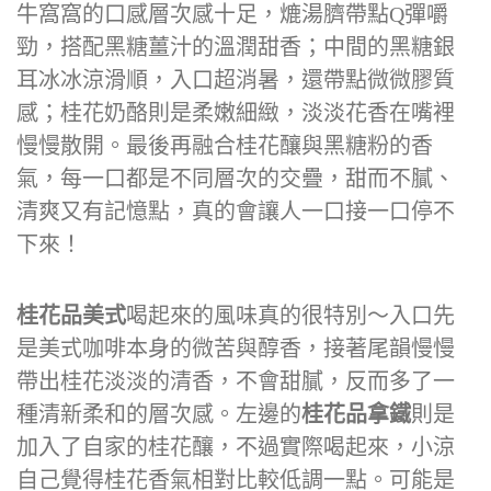
牛窩窩的口感層次感十足，熝湯臍帶點Q彈嚼
勁，搭配黑糖薑汁的溫潤甜香；中間的黑糖銀
耳冰冰涼滑順，入口超消暑，還帶點微微膠質
感；桂花奶酪則是柔嫩細緻，淡淡花香在嘴裡
慢慢散開。最後再融合桂花釀與黑糖粉的香
氣，每一口都是不同層次的交疊，甜而不膩、
清爽又有記憶點，真的會讓人一口接一口停不
下來！
桂花品美式
喝起來的風味真的很特別～入口先
是美式咖啡本身的微苦與醇香，接著尾韻慢慢
帶出桂花淡淡的清香，不會甜膩，反而多了一
種清新柔和的層次感。左邊的
桂花品拿鐵
則是
加入了自家的桂花釀，不過實際喝起來，小涼
自己覺得桂花香氣相對比較低調一點。可能是