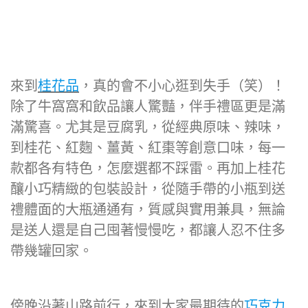
來到
桂花品
，真的會不小心逛到失手（笑）！
除了牛窩窩和飲品讓人驚豔，伴手禮區更是滿
滿驚喜。尤其是豆腐乳，從經典原味、辣味，
到桂花、紅麴、薑黃、紅棗等創意口味，每一
款都各有特色，怎麼選都不踩雷。再加上桂花
釀小巧精緻的包裝設計，從隨手帶的小瓶到送
禮體面的大瓶通通有，質感與實用兼具，無論
是送人還是自己囤著慢慢吃，都讓人忍不住多
帶幾罐回家。
傍晚沿著山路前行，來到大家最期待的
巧克力