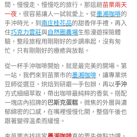
間、慢慢走、慢慢吃的旅行，那這趟
苗栗兩天
一夜
，很容易讓人一試就愛上。從
墨湘咖啡
的
手沖時光，到
南庄桂花品
的甜香伴手禮，再入
住
巧克力雲莊
與
自然圈農場
生態漫遊探險體
驗，整段旅程用剛剛好的步調串起，沒有匆
忙，只有剛剛好的療癒與放鬆。
從一杯手沖咖啡開始，就是最完美的開場。第
一站，我們來到苗栗市的
墨湘咖啡
，讓專業烘
豆師從選豆、烘焙到研磨一手包辦，再以
手沖
方式細細萃取，帶出咖啡最純粹的香氣。搭配
一塊店內招牌的
巴斯克蛋糕
，微焦的外層與濃
郁綿密的口感，在嘴裡慢慢化開，整個午後也
跟著變得溫柔而緩慢。
來苗栗市找這家
墨湘咖啡
真的要先做點功課，