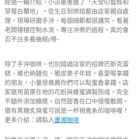
經過一輪介紹，小涼最後選了「天堂92藝妓和
草莓白蘭地」。從生豆到烘焙都由店家親自處
理，現場研磨手沖，每個細節都很講究。看著
老闆穩穩控制水流、專注沖煮的過程，真的會
忍不住多看幾眼(喂~
除了手沖咖啡，也別錯過店家的招牌巴斯克蛋
糕、維也納麵包、脆皮栗子年糕。喜愛喝拿鐵
的朋友，小量很推薦你們可以點蜜香拿鐵。店
家選用苗栗在地的花粉與蜂蜜調製而成，完全
不額外添加糖漿，自然甜香在口中慢慢散開。
還有黑糖炙燒蜜可說是一杯視覺系的咖啡喔！
更多介紹：請點入
墨湘咖啡