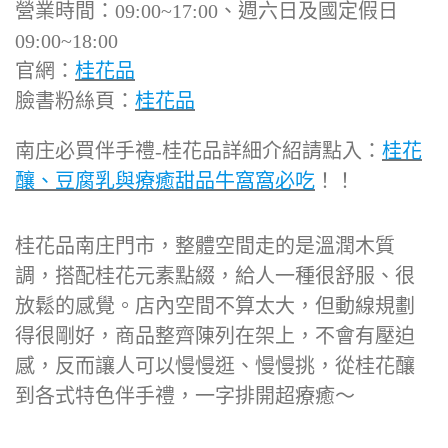
營業時間：09:00~17:00、週六日及國定假日
09:00~18:00
官網：
桂花品
臉書粉絲頁：
桂花品
南庄必買伴手禮-桂花品詳細介紹請點入：
桂花
釀、豆腐乳與療癒甜品牛窩窩必吃
！！
桂花品南庄門市，整體空間走的是溫潤木質
調，搭配桂花元素點綴，給人一種很舒服、很
放鬆的感覺。店內空間不算太大，但動線規劃
得很剛好，商品整齊陳列在架上，不會有壓迫
感，反而讓人可以慢慢逛、慢慢挑，從桂花釀
到各式特色伴手禮，一字排開超療癒～