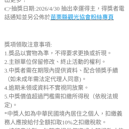
出更多！
👉抽獎日期:2026/4/30 抽出幸運得主，得獎者電
話通知並另公佈於
苗栗縣觀光協會粉絲專頁
獎項領取注意事項:
1.獎品以實物為準，不得要求更換或折現。
2.主辦單位保留修改、終止活動的權利。
3.中獎者需在期限內提供資料、配合領獎手續
（如未成年需法定代理人同意)。
4.逾期未領或資料不實視同放棄。
5.中獎價值超過門檻需扣繳所得稅（依稅法規
定)。
*中獎人如為中華民國境內居住之個人，扣繳義
務人應按給付全額扣取10%之扣繳稅款。