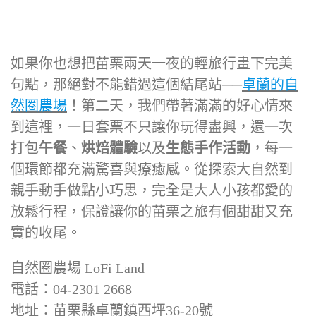
如果你也想把苗栗兩天一夜的輕旅行畫下完美
句點，那絕對不能錯過這個結尾站──
卓蘭的自
然圈農場
！第二天，我們帶著滿滿的好心情來
到這裡，一日套票不只讓你玩得盡興，還一次
打包
午餐
、
烘焙體驗
以及
生態手作活動
，每一
個環節都充滿驚喜與療癒感。從探索大自然到
親手動手做點小巧思，完全是大人小孩都愛的
放鬆行程，保證讓你的苗栗之旅有個甜甜又充
實的收尾。
自然圈農場 LoFi Land
電話：04-2301 2668
地址：苗栗縣卓蘭鎮西坪36-20號