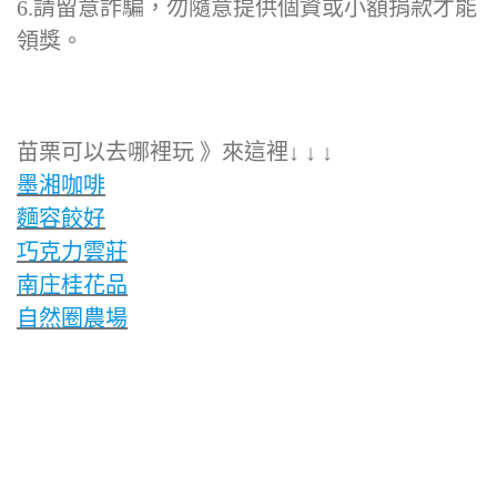
6.請留意詐騙，勿隨意提供個資或小額捐款才能
領獎。
苗栗可以去哪裡玩 》來這裡↓ ↓ ↓
墨湘咖啡
麵容餃好
巧克力雲莊
南庄桂花品
自然圈農場