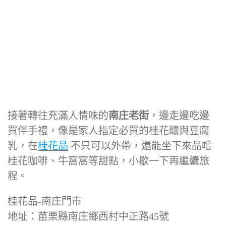
接著轉往充滿人情味的
南庄老街
，邊走邊吃邊
買伴手禮，像是家人指定必買的桂花釀與豆腐
乳，在
桂花品
不只可以外帶，還能坐下來品嚐
桂花咖啡、牛窩窩等甜點，小歇一下再繼續旅
程。
桂花品-南庄門市
地址：苗栗縣南庄鄉西村中正路45號