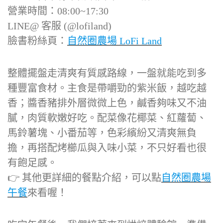
營業時間：08:00~17:30
LINE@ 客服 (@lofiland)
臉書粉絲頁：
自然圈農場 LoFi Land
整體擺盤走清爽有質感路線，一盤就能吃到多
種豐富食材。主食是帶嚼勁的紫米飯，越吃越
香；醬香豬排外層微微上色，鹹香夠味又不油
膩，肉質軟嫩好吃。配菜像花椰菜、紅蘿蔔、
馬鈴薯塊、小番茄等，色彩繽紛又清爽無負
擔，再搭配烤櫛瓜與入味小菜，不只好看也很
有飽足感。
👉 其他更詳細的餐點介紹，可以點
自然圈農場
午餐
來看喔！