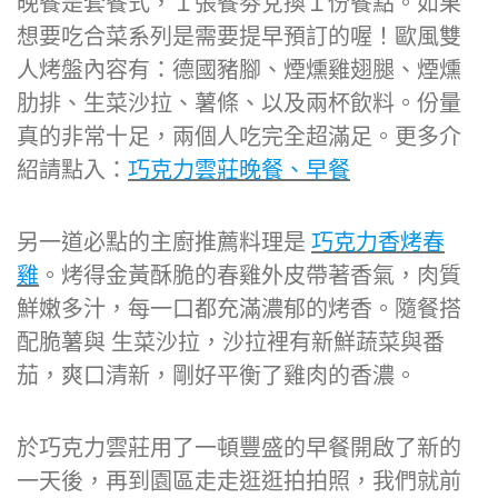
晚餐是套餐式，１張餐劵兌換１份餐點。如果
想要吃合菜系列是需要提早預訂的喔！歐風雙
人烤盤內容有：德國豬腳、煙燻雞翅腿、煙燻
肋排、生菜沙拉、薯條、以及兩杯飲料。份量
真的非常十足，兩個人吃完全超滿足。更多介
紹請點入：
巧克力雲莊晚餐、早餐
另一道必點的主廚推薦料理是
巧克力香烤春
雞
。烤得金黃酥脆的春雞外皮帶著香氣，肉質
鮮嫩多汁，每一口都充滿濃郁的烤香。隨餐搭
配脆薯與 生菜沙拉，沙拉裡有新鮮蔬菜與番
茄，爽口清新，剛好平衡了雞肉的香濃。
於巧克力雲莊用了一頓豐盛的早餐開啟了新的
一天後，再到園區走走逛逛拍拍照，我們就前