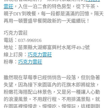
雲莊
，入住一泊二食的特色房型，從下午茶、
親子DIY到晚餐，每一段都是滿滿的回憶。隔天
再用一頓豐盛早餐開啟新的一天繼續玩！
巧克力雲莊
電話：037-996916
地址：苗栗縣大湖鄉富興村水尾坪49-2號
線上訂房：
巧克力雲莊
粉專：
巧克力雲莊
雖然現在草莓季已經悄悄告一段落，但別急著
失望，因為接下來園區內的花旗木即將綻放，
粉嫩花海搭配山林景色，又是另一種讓人心動
的浪漫風景。不用趕行程、不用排滿景點，就
在園區裡慢慢走、慢慢吃、慢慢玩，這樣剛剛