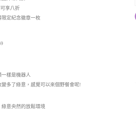
文可享八折
得限定紀念徽章一枚
9
顯一樣是機器人
變多了綠意，感覺可以來個野餐會呢!
、綠意央然的放鬆環境