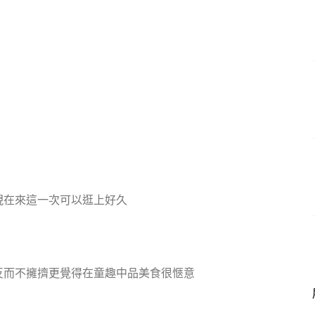
現在來這一次可以逛上好久
反而不擁擠更覺得在童趣中品美食很愜意