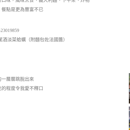
新口味，風味米食、義大利麵、下午茶、炸物
，餐點是更為豐富不已
019859
尾酒淡菜蛤蠣（附麵包佐法國醬）
的一層層跳脫出來
吃的程度令我愛不釋口