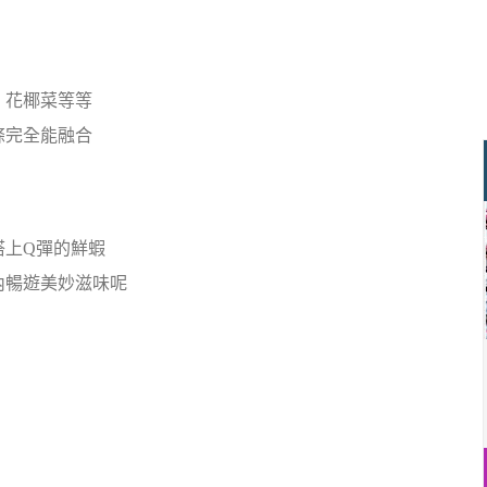
、花椰菜等等
條完全能融合
搭上Q彈的鮮蝦
內暢遊美妙滋味呢