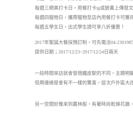
每週三網美打卡日，用餐打卡ig或臉書上傳發
每週四寵物日，攜帶寵物至店內用餐打卡可獲
每週五學生日，出式學生證可享八折優惠！
2017年聖誕大餐採預訂制，可先電洽04-2301985
提供日期；2017/12/23~2017/12/24日兩天
一段時間來訪就會發現鐵皮駅的不同，主題明
但周邊總是會有不一樣的驚喜，這次戶外區大改
另一空間好像來到叢林般，有著時尚乾燥花牆