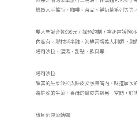
依序之前的菜單旅行三明治，怪獸麵包也多了
機器人手搖瓶、咖啡、茶品、鮮奶茶系列等等
雙人聖誕套餐999元，採預約制，拿起電話撥04-23
內容有，鄉村烤半雞、海鮮青醬義大利麵 、雞
塔可沙拉、濃湯、甜點、飲料等..
塔可沙拉
豐富的生菜沙拉與餅皮交融與嘴內，味道層次
將鮮脆的生菜、香酥的餅皮帶到另一空間，好
雞尾酒淡菜蛤蠣