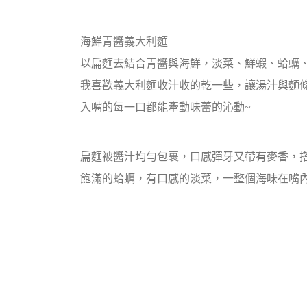
海鮮青醬義大利麵
以扁麵去結合青醬與海鮮，淡菜、鮮蝦、蛤蠣
我喜歡義大利麵收汁收的乾一些，讓湯汁與麵
入嘴的每一口都能牽動味蕾的沁動~
扁麵
被醬汁均勻包裹，口感彈牙又帶有麥香，
飽滿的蛤蠣，有口感的淡菜，一整個海味在嘴