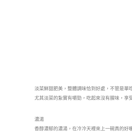
淡菜
鮮甜肥美，整體調味恰到好處，不管是單
尤其淡菜的紮實有嚼勁，吃起來沒有腥味，享
濃湯
香醇濃郁的濃湯，在冷冷天裡來上一碗真的好