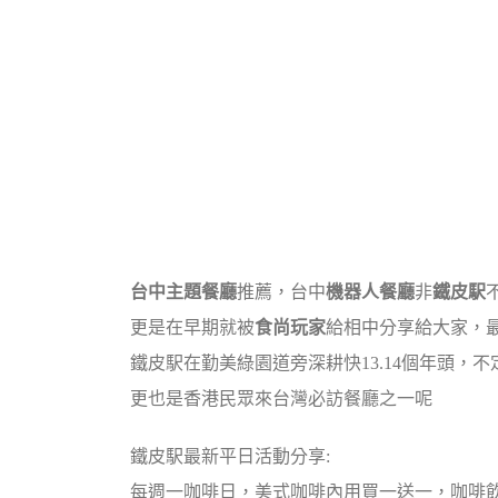
台中主題餐廳
推薦，台中
機器人餐廳
非
鐵皮駅
更是在早期就被
食尚玩家
給相中分享給大家，
鐵皮駅在勤美綠園道旁深耕快13.14個年頭，
更也是香港民眾來台灣必訪餐廳之一呢
鐵皮駅最新平日活動分享:
每週一咖啡日，美式咖啡內用買一送一，咖啡