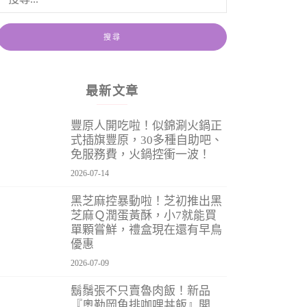
最新文章
豐原人開吃啦！似錦涮火鍋正
式插旗豐原，30多種自助吧、
免服務費，火鍋控衝一波！
2026-07-14
黑芝麻控暴動啦！芝初推出黑
芝麻Ｑ潤蛋黃酥，小7就能買
單顆嘗鮮，禮盒現在還有早鳥
優惠
2026-07-09
鬍鬚張不只賣魯肉飯！新品
『奧勒岡魚排咖哩丼飯』開