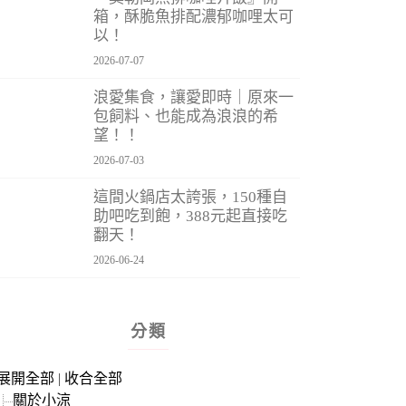
箱，酥脆魚排配濃郁咖哩太可
以！
2026-07-07
浪愛集食，讓愛即時｜原來一
包飼料、也能成為浪浪的希
望！！
2026-07-03
這間火鍋店太誇張，150種自
助吧吃到飽，388元起直接吃
翻天！
2026-06-24
分類
展開全部
|
收合全部
關於小涼