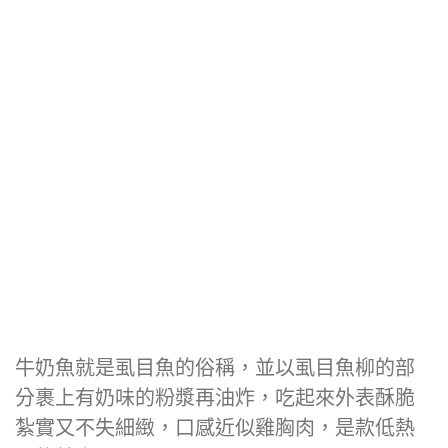
牛奶魚就是虱目魚的俗稱，並以虱目魚柳的部
分裹上有奶味的粉漿再油炸，吃起來外表酥脆
紮實又不失細緻，口感近似雞胸肉，是款低熱