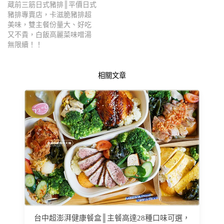
蔵前三筋日式豬排║平價日式
豬排專賣店，卡滋脆豬排超
美味，雙主餐份量大、好吃
又不貴，白飯高麗菜味噌湯
無限續！！
相關文章
台中超澎湃健康餐盒║主餐高達28種口味可選，