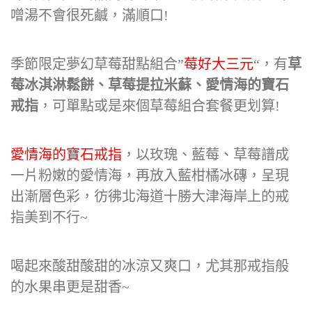
噌湯不會很死鹹，滿順口!
季節限定夢幻草莓甜點組合”
莓好大三元
“，有
草
莓冰淇淋鬆餅、草莓提拉米蘇、愛情海的寶石
戒指
，可單點或是來個草莓組合套餐更划算!
愛情海的寶石戒指
，以玫瑰、藍莓、草莓譜成
一片粉嫩的愛情海，再放入藍柑橘冰磚，呈現
出漸層色彩，彷彿北海道十勝大津海岸上的戒
指美到不行~
喝起來酸甜酸甜的冰涼又爽口，尤其那戒指般
的水果串更是甜香~