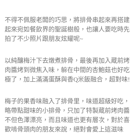
不得不佩服老闆的巧思，將排骨串起來再搭建
起來宛如餐飲界的聖誕樹般，也讓人要吃時先
拍了不少照片跟朋友炫耀呢~
以純釀梅汁下去燉煮排骨，最後再加入蔵前烤
肉醬烤到微焦入味，躲在中間的杏鮑菇也好吃
極了，加上滿滿蛋酥與香Q米飯融合，超對味!
梅子的果香味融入了排骨里，味道超級好吃，
略帶點甜味的小排骨，只加了特製蔵前烤肉醬
不但色澤漂亮，而且味道也更有層次，對於喜
歡啃骨頭肉的朋友來說，絕對會愛上這滋味