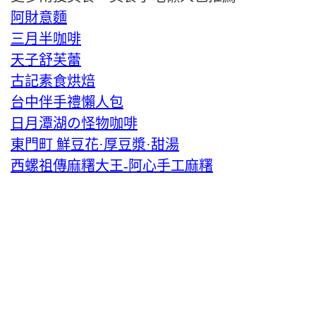
阿財意麵
三月半咖啡
天子舒芙蕾
古記素食烘焙
台中伴手禮懶人包
日月潭湖の怪物咖啡
東門町 鮮豆花·厚豆漿·甜湯
西螺祖傳麻糬大王-阿心手工麻糬