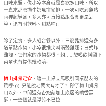
口味來選，像小凉本身就是喜歡多口味，所以
一直來都唐揚牛奶魚拼豬排，一次可吃到魚豬
兩種超豐盛，多人亦可直接點組合餐更是划
算，還有附飲料、甜點唷!!
除了定食、多人組合餐以外，三筋豬排還有多
道單點炸物，小凉很推尖叫兩聲雞翅；日式炸
雞塊，它們家的炸物都很不賴….. 想喝飲料圖下
菜單也有提供幾款唷~
梅山排骨定食
，這一上桌立馬吸引同桌朋友的
驚呼:))) 只能說老闆太有才了!! 除了梅山排骨
山以外，中間還有杏鮑菇加上底層的噴香蛋
酥，一整個就是浮誇不已拉~~