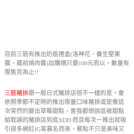
目前三筋有推出奶瓶禮盒(洛神花、養生堅果
醬、蔵前燒肉醬)加購價只要100元而以，數量有
限售完為止!!
三筋豬排
跟一般日式豬排店很不一樣的是，會
依照季節不定時的推出限量口味豬排或是像這
次突然的變出草莓甜點，害我都想說這被甜點
給耽誤的豬排店到底XDD 而且每次一推出就吸
引很多網紅IG客慕名而來，餐點不只是美味又