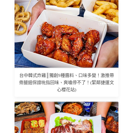
台中韓式炸雞║獨創9種醬料、口味多變！激推帶
骨腿翅保證吮指回味、爽嗑停不了！(緊鄰捷運文
心櫻花站)