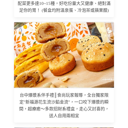
配菜更多達10~15種，好吃份量大又健康、絕對滿
足你的胃！ (餐盒均附溫泉蛋、冷泡茶或蘋果醋)
台中爆漿系伴手禮║食尚玩家報導，全台獨家限
定"新福源花生流沙餡金流"，一口咬下爆漿的瞬
間，超療癒～多款招財系禮盒，走心又討喜的，
送人自用兩相宜