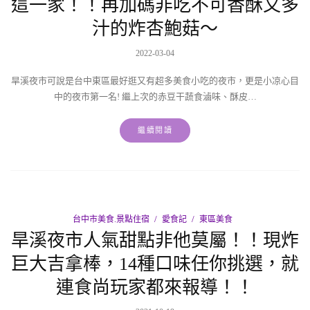
這一家！！再加碼非吃不可香酥又多
汁的炸杏鮑菇～
2022-03-04
旱溪夜市可說是台中東區最好逛又有超多美食小吃的夜市，更是小凉心目
中的夜市第一名! 繼上次的赤豆干蔬食滷味、酥皮…
繼續閱讀
台中市美食.景點住宿
愛食記
東區美食
旱溪夜市人氣甜點非他莫屬！！現炸
巨大吉拿棒，14種口味任你挑選，就
連食尚玩家都來報導！！