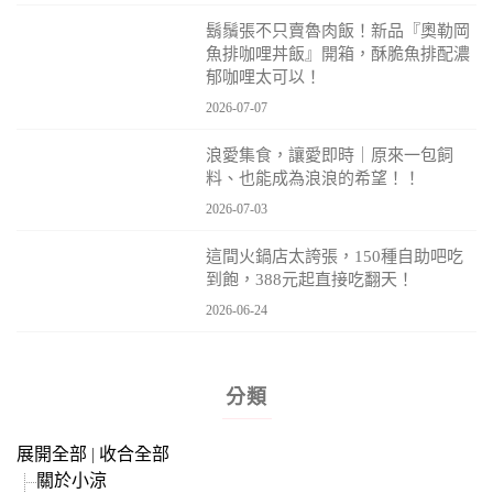
鬍鬚張不只賣魯肉飯！新品『奧勒岡
魚排咖哩丼飯』開箱，酥脆魚排配濃
郁咖哩太可以！
2026-07-07
浪愛集食，讓愛即時｜原來一包飼
料、也能成為浪浪的希望！！
2026-07-03
這間火鍋店太誇張，150種自助吧吃
到飽，388元起直接吃翻天！
2026-06-24
分類
展開全部
|
收合全部
關於小涼