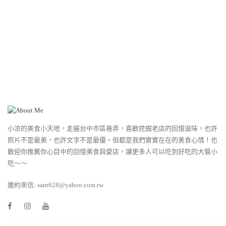
小凉的美食小天地，走遍台中市區巷弄，喜歡挖掘老店的回憶滋味，也許
照片不是最美，也許文字不是最優，但都是我們實實在在的美食心情！也
歡迎你推薦你心目中的回憶美食與愛店，讓更多人可以吃到好吃的大餐小
吃～～
邀約來信: sant628@yahoo.com.tw