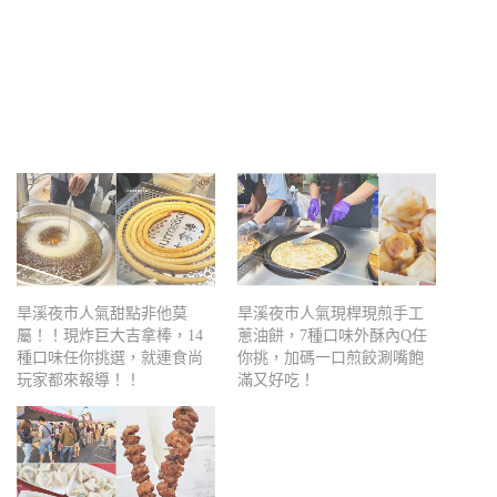
旱溪夜市人氣甜點非他莫
旱溪夜市人氣現桿現煎手工
屬！！現炸巨大吉拿棒，14
蔥油餅，7種口味外酥內Q任
種口味任你挑選，就連食尚
你挑，加碼一口煎餃涮嘴飽
玩家都來報導！！
滿又好吃！