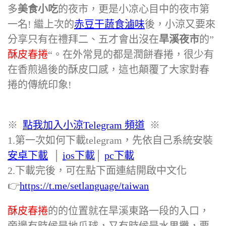
多
美食小吃
的夜市，更是小凉心目中的夜市第
一名! 繼上次的
赤豆干蔬食滷味
後，小涼又要來
分享只有在禮拜二、五才會出沒在
旱溪夜市
的”
酥皮春捲
“。在外常見的都是潤餅春捲，很少有
在香煎過後的酥皮口感，這也顛覆了大家對春
捲的傳統印象!
※
點我加入小涼Telegram 頻道
※
1.第一次如何下載telegram，先依自己系統安裝
安卓下載
‭ │
i
os下載
│
pc下載
2.下載完後，可在點下面連結開啟中文化
👉
https://t.me/setlanguage/taiwan
酥皮春捲
的的位置就在旱溪東路一段的入口，