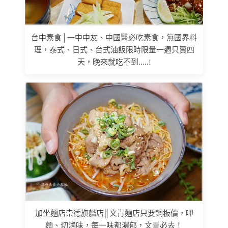
台中素食│一中中友、中國醫必吃素食，無國界料
理，泰式、日式、台式油飯限時限量一週只賣四
天，晚來就吃不到.....!
加坐麵店崇德旗艦店║文青麵店只要銅板價，呷
麵、切滷味，每一味都濃郁，文青必去！