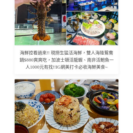
海鮮控看過來!! 現撈生猛活海鮮，雙人海陸鴛鴦
鍋$880爽爽吃，加波士頓活龍蝦、南非活鮑魚一
人1000元有找!!IG網美打卡必收海鮮美食~