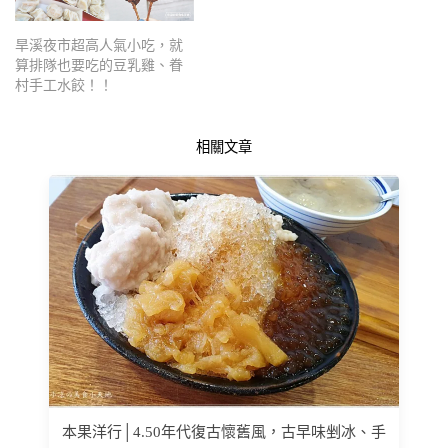
旱溪夜市超高人氣小吃，就
算排隊也要吃的豆乳雞、眷
村手工水餃！！
相關文章
本果洋行│4.50年代復古懷舊風，古早味剉冰、手