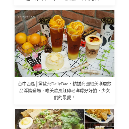
台中西區║黛黛茶DailyDae，精誠商圈絕美漸層飲
品浮誇登場，唯美歐風紅磚老洋房好好拍，少女
們的最愛！