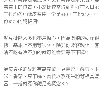
旁邊有時候是地瓜球，又有時候是水果攤，要
看當下的位置，小凉比較常遇到剛好在入口第
二排均多!! 酥皮春捲一份是$40，三份$120，4
份$150的銅板價!
就算排隊人多也不用擔心，因為闆娘的動作很
快，基本上不用等很久，除非你要客製化，有
啥不吃有啥不加的就可能需要等下下囉!!
酥皮春捲的配料有高麗菜、豆芽菜、酸菜、玉
米、香菜、豆干絲、肉鬆以及花生粉等相當豐
富，一捲就讓你飽足的概念XD