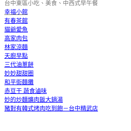
台中東區小吃、美食、中西式早午餐
幸福小館
有春茶館
貓爺愛魚
高家肉包
林家涼麵
天廚早點
三代油蔥餅
妙妙甜甜圈
和平街麵攤
赤豆干 蔬食滷味
妙的炒麵爌肉飯大鍋湯
豬對有韓式烤肉吃到飽－台中精武店