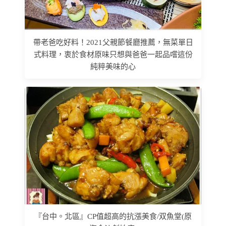
帶老爸吃好料！2021父親節餐廳推薦，無菜單日
式料理，衷於食材原味只想與爸爸一起品嚐這份
純粹美味的心
『台中。北區』CP值超高的抗漲美食/双魚堂(原