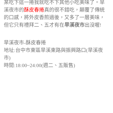
某吃下這一捲我就吃不下其他小吃美味了。旱
溪夜市的
酥皮春捲
真的很不錯吃，顛覆了傳統
的口感，將外皮香煎過後，又多了一層美味，
但它只有禮拜二、五才有在
旱溪夜市
出沒喔!
旱溪夜市-酥皮春捲
地址:台中市東區旱溪東路與振興路口(旱溪夜
市)
時間:18:00~24:00(週二、五販售)