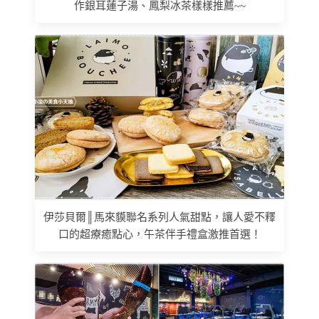
作銀耳蓮子湯、鳳梨冰茶樣樣推薦~~
伊莎貝爾║馬來貘聯名系列人氣甜點，讓人愛不釋
口的超療癒點心，午茶伴手禮盒激推首選！