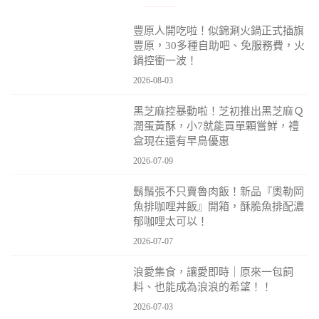
豐原人開吃啦！似錦涮火鍋正式插旗
豐原，30多種自助吧、免服務費，火
鍋控衝一波！
2026-08-03
黑芝麻控暴動啦！芝初推出黑芝麻Ｑ
潤蛋黃酥，小7就能買單顆嘗鮮，禮
盒現在還有早鳥優惠
2026-07-09
鬍鬚張不只賣魯肉飯！新品『奧勒岡
魚排咖哩丼飯』開箱，酥脆魚排配濃
郁咖哩太可以！
2026-07-07
浪愛集食，讓愛即時｜原來一包飼
料、也能成為浪浪的希望！！
2026-07-03