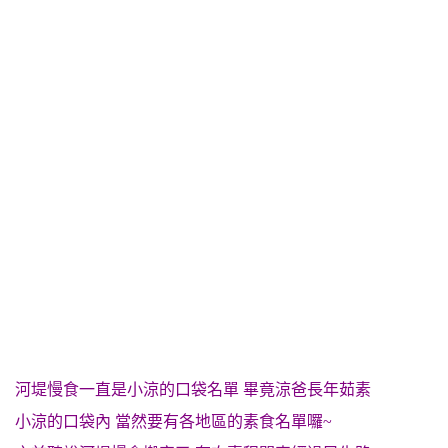
河堤慢食一直是小涼的口袋名單 畢竟涼爸長年茹素
小涼的口袋內 當然要有各地區的素食名單囉~