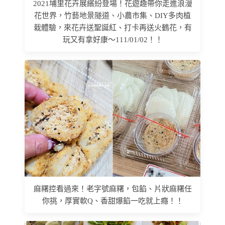
2021埔里花卉展繽紛登場！花遊趣帶你走進浪漫
花世界，竹藝地景隧道、小農市集、DIY多肉植
栽體驗，來花卉送聖誕紅、打卡再送火鶴花，有
玩又有拿好康～111/01/02！！
麻糬控看過來！老字號麻糬，包餡、片狀麻糬任
你挑，厚實軟Q、香甜爆餡一吃就上癮！！