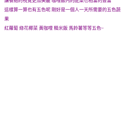
讓餐點的視覺更加美麗 咖哩飯內的配菜也相當的豐富
這樣算一算也有五色呢 剛好是一個人一天所需要的五色蔬
果
紅蘿蔔 綠花椰菜 黃咖哩 糙米飯 馬鈴薯等等五色~