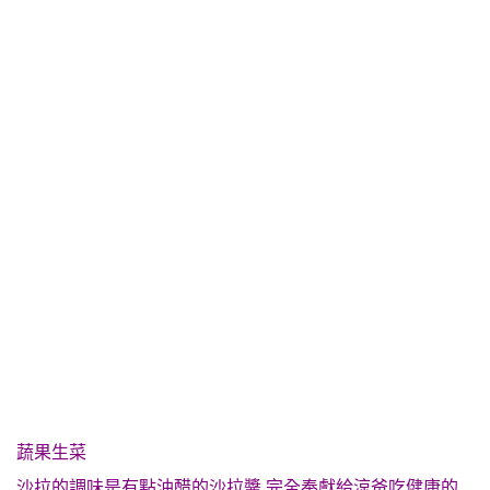
蔬果生菜
沙拉的調味是有點油醋的沙拉醬 完全奉獻給涼爸吃健康的