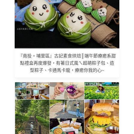
『南投。埔里區』古記素食烘焙║端午節療癒系甜
點禮盒再度爆發，有著日式風ㄟ超萌粽子包、造
型粽子、卡通馬卡龍，療癒你我的心~