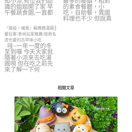
知小涼,有位我們認
最多的鄉鎮，相對
識的姐姐開了家 早
的素食餐廳，小
午餐蔬食園,一直都
吃，自助餐，異國
找不到機會去…
料理也不少 但說真
的要一…
『南投。埔里』蘇媽媽湯圓║
愛玩客/食尚玩家推薦/政商名
流也愛的古早味小吃
哇~一年一度的冬
至到囉 今天大家就
隨著小涼來去吃湯
圓唄 但在吃之前先
來了解一下何
謂"冬…
相關文章