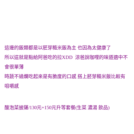
這邊的飯類都是以胚芽糙米飯為主 也因為太健康了
所以這就是點給阿爸吃的拉XDD 涼爸說咖哩的味道適中不
會很單薄
時蔬不過爛吃起來是有脆度的口感 搭上胚芽糙米飯比較有
咀嚼感
酸泡菜披薩/130元+150元升等套餐(生菜 濃湯 飲品)