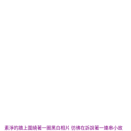
素淨的牆上圍繞著一圈黑白相片 彷彿在訴說著一連串小故