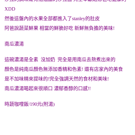
XDD
然後這盤內的水果全部都進入了stanley的肚皮
阿爸說蔬菜鮮果 相當的鮮脆好吃 新鮮無負擔的美味!
南瓜濃湯
這碗濃湯是全素 沒加奶 完全是用南瓜去熬煮出來的
顏色是純南瓜顏色無添加香精和色素! 還有店家內的美食
是不加味精來提味的!完全強調天然的食材和美味!
南瓜濃湯喝起來很順口 濃郁香醇的口感!!
時蔬咖哩飯/190元(附湯)