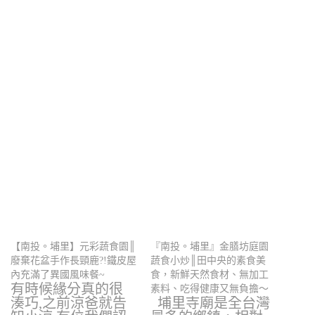
【南投。埔里】元彩蔬食園║
『南投。埔里』金膳坊庭園
廢棄花盆手作長頸鹿?!鐵皮屋
蔬食小炒║田中央的素食美
內充滿了異國風味餐~
食，新鮮天然食材、無加工
有時候緣分真的很
素料、吃得健康又無負擔～
湊巧,之前涼爸就告
埔里寺廟是全台灣