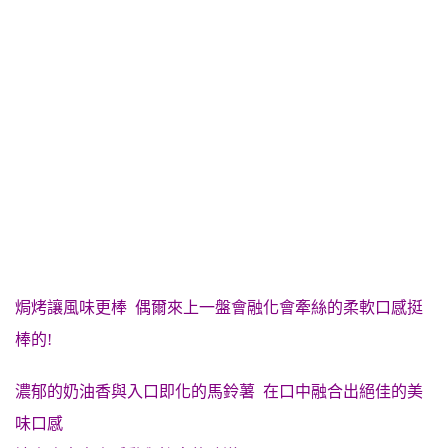
焗烤讓風味更棒 偶爾來上一盤會融化會牽絲的柔軟
口感挺
棒的!
濃郁的奶油香與入口即化的馬鈴薯 在口中融合出絕佳的美
味口感