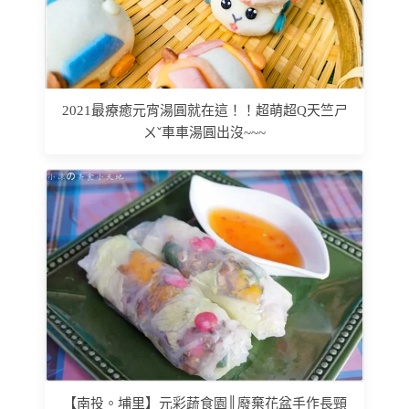
2021最療癒元宵湯圓就在這！！超萌超Q天竺ㄕ
ㄨˇ車車湯圓出沒~~~
【南投。埔里】元彩蔬食園║廢棄花盆手作長頸