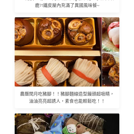
鹿?!鐵皮屋內充滿了異國風味餐~
農曆閏月吃豬腳！！豬腳麵線造型饅頭超吸睛，
油油亮亮超誘人，素食也能輕鬆吃！！