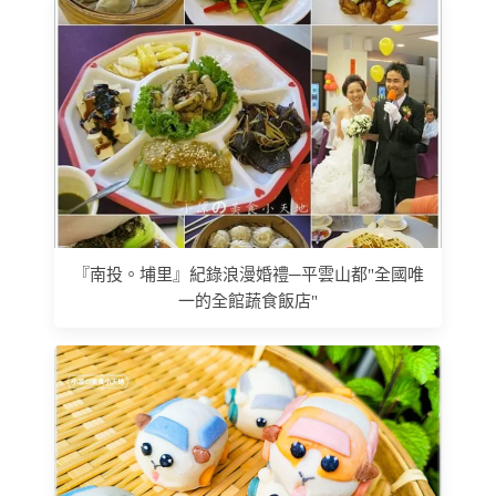
『南投。埔里』紀錄浪漫婚禮─平雲山都"全國唯
一的全館蔬食飯店"